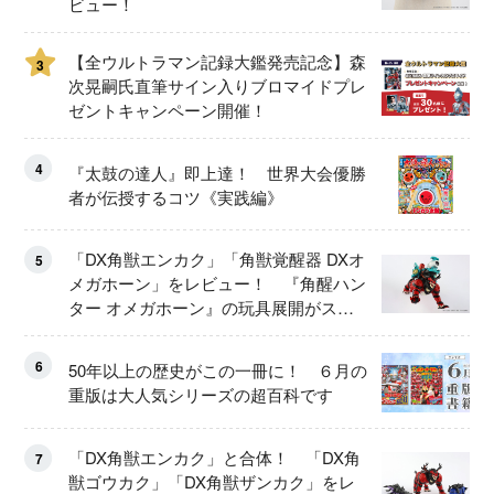
ビュー！
【全ウルトラマン記録大鑑発売記念】森
3
次晃嗣氏直筆サイン入りブロマイドプレ
ゼントキャンペーン開催！
4
『太鼓の達人』即上達！ 世界大会優勝
者が伝授するコツ《実践編》
「DX角獣エンカク」「角獣覚醒器 DXオ
5
メガホーン」をレビュー！ 『角醒ハン
ター オメガホーン』の玩具展開がスタ
ート！
6
50年以上の歴史がこの一冊に！ ６月の
重版は大人気シリーズの超百科です
「DX角獣エンカク」と合体！ 「DX角
7
獣ゴウカク」「DX角獣ザンカク」をレ