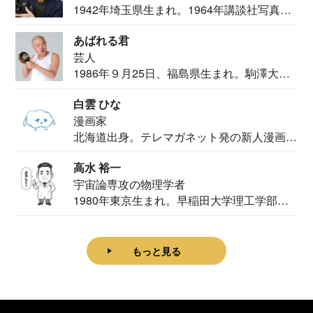
1942年埼玉県生まれ。1964年講談社写真部
カメ...
あばれる君
芸人
1986年９月25日、福島県生まれ。駒澤大学
法学部...
白雲 ひな
漫画家
北海道出身。テレマガネット発の新人漫画
家。2020...
高水 裕一
宇宙論専攻の物理学者
1980年東京生まれ。早稲田大学理工学部物
理学科卒...
もっと見る