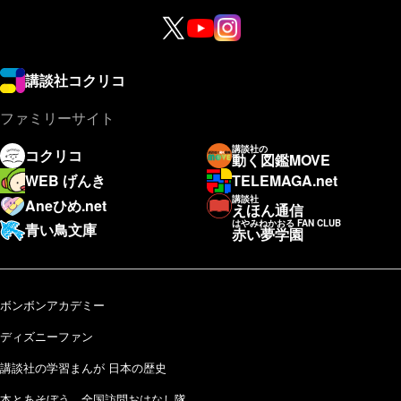
講談社コクリコ
ファミリーサイト
講談社の
コクリコ
動く図鑑MOVE
WEB げんき
TELEMAGA.net
講談社
Aneひめ.net
えほん通信
はやみねかおる FAN CLUB
青い鳥文庫
赤い夢学園
ボンボンアカデミー
ディズニーファン
講談社の学習まんが 日本の歴史
本とあそぼう 全国訪問おはなし隊