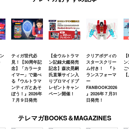
代必
【全ウルトラマ
クリアボディの
【特別編】トラ
0周年記
ン記録大鑑発売
スタースクリー
ンスフォーマー
ラータ
記念】森次晃嗣
ム付き！ 『ト
ごー！ごー！
で遊べ
氏直筆サイン入
ランスフォーマ
【月イチ更新】
トラマ
りブロマイドプ
ー
とあそ
レゼントキャン
FANBOOK2026
026年
ペーン開催！
』2026年７月31
発売
日発売！
テレマガBOOKS＆MAGAZINES