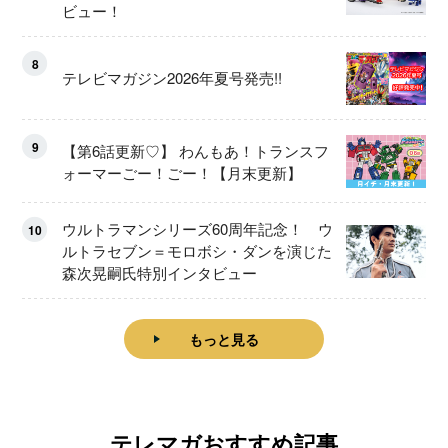
ビュー！
8
テレビマガジン2026年夏号発売!!
9
【第6話更新♡】 わんもあ！トランスフ
ォーマーごー！ごー！【月末更新】
ウルトラマンシリーズ60周年記念！ ウ
10
ルトラセブン＝モロボシ・ダンを演じた
森次晃嗣氏特別インタビュー
もっと見る
テレマガおすすめ記事