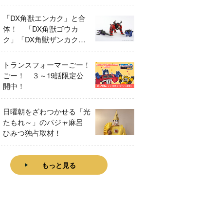
「DX角獣エンカク」と合
体！ 「DX角獣ゴウカ
ク」「DX角獣ザンカク」
をレビュー！
トランスフォーマーごー！
ごー！ ３～19話限定公
開中！
日曜朝をざわつかせる「光
たもれ～」のパジャ麻呂
ひみつ独占取材！
もっと見る