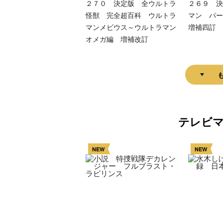
２７０ 決定版 全ウルトラ
２６９ 決
怪獣 完全超百科 ウルトラ
マン パ
マンメビウス～ウルトラマン
増補四訂
オメガ編 増補改訂
テレビ
NEW
NEW