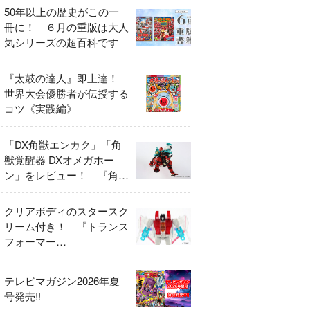
50年以上の歴史がこの一
冊に！ ６月の重版は大人
気シリーズの超百科です
『太鼓の達人』即上達！
世界大会優勝者が伝授する
コツ《実践編》
「DX角獣エンカク」「角
獣覚醒器 DXオメガホー
ン」をレビュー！ 『角醒
ハンター オメガホーン』
の玩具展開がスタート！
クリアボディのスタースク
リーム付き！ 『トランス
フォーマー
FANBOOK2026』2026年
７月31日発売！
テレビマガジン2026年夏
号発売!!