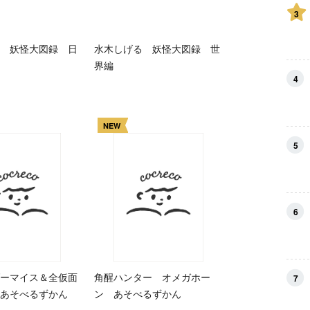
3
 妖怪大図録 日
水木しげる 妖怪大図録 世
界編
4
NEW
5
6
ーマイス＆全仮面
角醒ハンター オメガホー
7
あそべるずかん
ン あそべるずかん