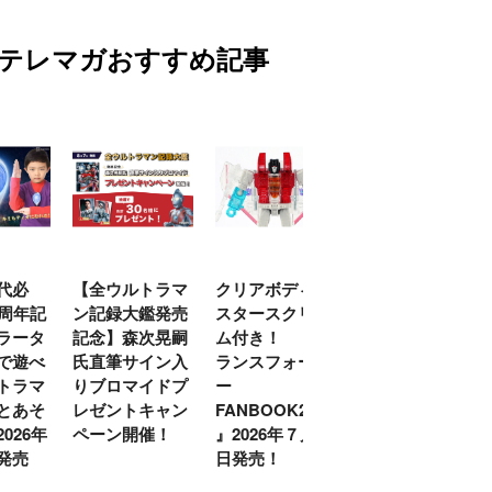
テレマガおすすめ記事
代必
【全ウルトラマ
クリアボディの
【特別編】トラ
0周年記
ン記録大鑑発売
スタースクリー
ンスフォーマー
ラータ
記念】森次晃嗣
ム付き！ 『ト
ごー！ごー！
で遊べ
氏直筆サイン入
ランスフォーマ
【月イチ更新】
トラマ
りブロマイドプ
ー
とあそ
レゼントキャン
FANBOOK2026
026年
ペーン開催！
』2026年７月31
発売
日発売！