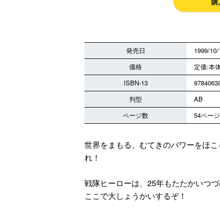
購
発売日
1999/10/
価格
定価:本体
ISBN-13
9784063
判型
AB
ページ数
54ページ
世界をまもる、むてきのパワーをほこ
れ！
戦隊ヒーローは、25年もたたかいつ
ここで大しょうかいするぞ！