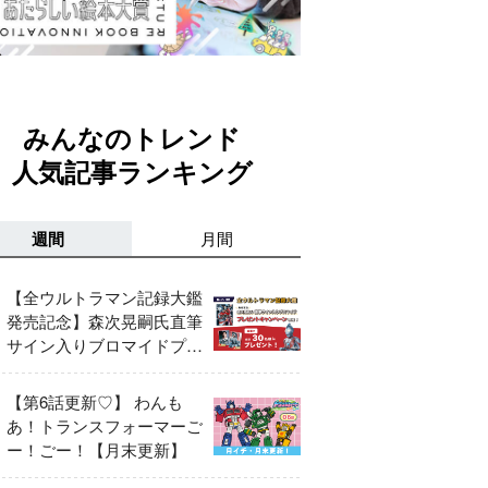
みんなのトレンド
人気記事ランキング
週間
月間
【全ウルトラマン記録大鑑
発売記念】森次晃嗣氏直筆
サイン入りブロマイドプレ
ゼントキャンペーン開催！
【第6話更新♡】 わんも
あ！トランスフォーマーご
ー！ごー！【月末更新】