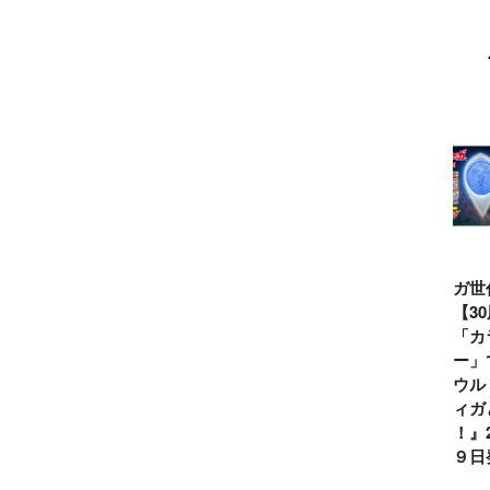
ウルトラマンシ
仮面ライダー誕
テレビマガジン
ティガ世
リーズ60周年記
生55周年記
2026年夏号発
見！【3
念！ ウルトラ
念！ 仮面ライ
売!!
念】「カ
セブン＝モロボ
ダー１号＝本郷
イマー」
シ・ダンを演じ
猛を演じた藤岡
る『ウル
た森次晃嗣氏特
弘、氏特別イン
ンティガ
別インタビュー
タビュー
ぼう！』2
７月９日