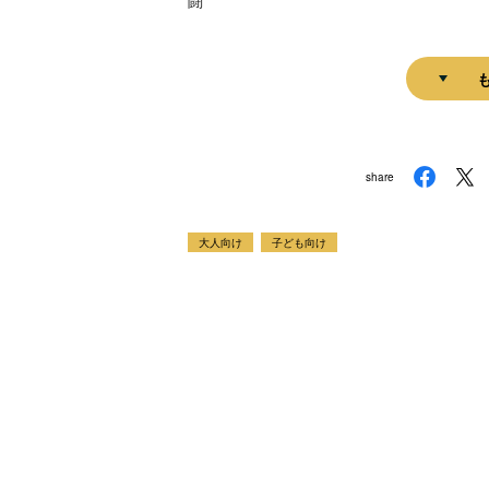
闘
share
大人向け
子ども向け