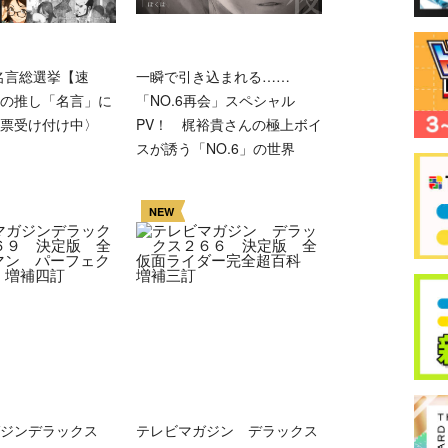
」名言総選挙【速
一瞬で引き込まれる……
の推し「名言」に
「NO.6再会」スペシャル
票受け付け中〉
PV！ 梶裕貴さんの極上ボイ
スが誘う「NO.6」の世界
NEW
ガジンデラックス
テレビマガジン デラックス