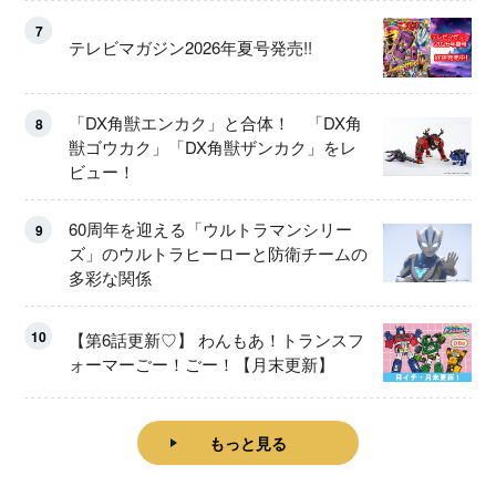
7
テレビマガジン2026年夏号発売!!
「DX角獣エンカク」と合体！ 「DX角
8
獣ゴウカク」「DX角獣ザンカク」をレ
ビュー！
60周年を迎える「ウルトラマンシリー
9
ズ」のウルトラヒーローと防衛チームの
多彩な関係
10
【第6話更新♡】 わんもあ！トランスフ
ォーマーごー！ごー！【月末更新】
もっと見る