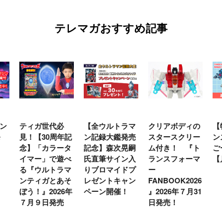
テレマガおすすめ記事
ン
ティガ世代必
【全ウルトラマ
クリアボディの
【
発
見！【30周年記
ン記録大鑑発売
スタースクリー
ン
念】「カラータ
記念】森次晃嗣
ム付き！ 『ト
ご
イマー」で遊べ
氏直筆サイン入
ランスフォーマ
【
る『ウルトラマ
りブロマイドプ
ー
ンティガとあそ
レゼントキャン
FANBOOK2026
ぼう！』2026年
ペーン開催！
』2026年７月31
７月９日発売
日発売！