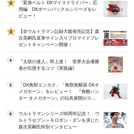
「変身ベルト DXマイスドライバー」応
2
用編 DXボーンバックルシリーズをレ
ビュー！
【全ウルトラマン記録大鑑発売記念】森
3
次晃嗣氏直筆サイン入りブロマイドプレ
ゼントキャンペーン開催！
4
『太鼓の達人』即上達！ 世界大会優勝
者が伝授するコツ《実践編》
「DX角獣エンカク」「角獣覚醒器 DXオ
5
メガホーン」をレビュー！ 『角醒ハン
ター オメガホーン』の玩具展開がスタ
ート！
ウルトラマンシリーズ60周年記念！ ウ
6
ルトラセブン＝モロボシ・ダンを演じた
森次晃嗣氏特別インタビュー