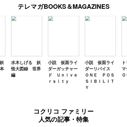
テレマガBOOKS＆MAGAZINES
妖
水木しげる 妖
小説 仮面ライ
小説 仮面ライ
ト
本
怪大図録 世界
ダーガッチャー
ダーリバイス
マ
編
ド Ｕｎｉｖｅ
ＯＮＥ ＰＯＳ
Ｏ
ｒｓｉｔｙ
ＳＩＢＩＬＩＴ
Ｙ
コクリコ ファミリー
人気の記事・特集