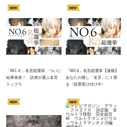
NEW
NEW
「NO.６」名言総選挙、ついに
「NO.6」名言総選挙【速報】
結果発表！ 読者が選ぶ名言
あなたの推し「名言」に１票
トップ５
を〈投票受け付け中〉
NEW
NEW