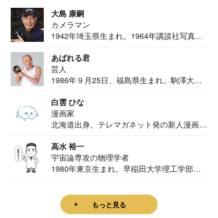
大島 康嗣
カメラマン
1942年埼玉県生まれ。1964年講談社写真部
カメ...
あばれる君
芸人
1986年９月25日、福島県生まれ。駒澤大学
法学部...
白雲 ひな
漫画家
北海道出身。テレマガネット発の新人漫画
家。2020...
高水 裕一
宇宙論専攻の物理学者
1980年東京生まれ。早稲田大学理工学部物
理学科卒...
もっと見る