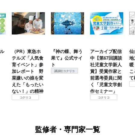
ル
（PR）東急ホ
『神の蝶、舞う
アーカイブ配信
仙
テルズ「人気食
果て』公式サイ
中【第67回講談
地
育イベント」参
ト
社児童文学新人
暖
加レポート 野
賞】受賞作家と
こ
講談社コクリコ
菜嫌いの娘を変
前選考委員に聞
て
えた「もったい
く「児童文学創
ない！」の精神
作セミナー」
コクリコ
コクリコ
監修者・専門家一覧