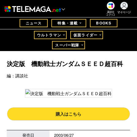
マイページ
講談社
コクリコ
ニュース
特集・連載
BOOKS
ウルトラマン
仮面ライダー
スーパー戦隊
決定版 機動戦士ガンダムＳＥＥＤ超百科
編：講談社
購入はこちら
発売日
2003/06/27