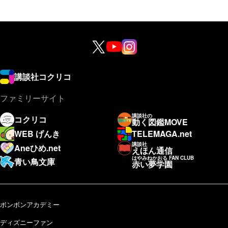
講談社コクリコ
ファミリーサイト
講談社の
コクリコ
動く図鑑MOVE
WEB げんき
TELEMAGA.net
講談社
Aneひめ.net
えほん通信
はやみねかおる FAN CLUB
青い鳥文庫
赤い夢学園
ボンボンアカデミー
ディズニーファン