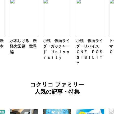
妖
水木しげる 妖
小説 仮面ライ
小説 仮面ライ
ト
本
怪大図録 世界
ダーガッチャー
ダーリバイス
マ
編
ド Ｕｎｉｖｅ
ＯＮＥ ＰＯＳ
Ｏ
ｒｓｉｔｙ
ＳＩＢＩＬＩＴ
Ｙ
コクリコ ファミリー
人気の記事・特集