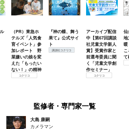
ル
（PR）東急ホ
『神の蝶、舞う
アーカイブ配信
仙
テルズ「人気食
果て』公式サイ
中【第67回講談
地
育イベント」参
ト
社児童文学新人
暖
加レポート 野
賞】受賞作家と
こ
講談社コクリコ
菜嫌いの娘を変
前選考委員に聞
て
えた「もったい
く「児童文学創
ない！」の精神
作セミナー」
コクリコ
コクリコ
監修者・専門家一覧
大島 康嗣
カメラマン