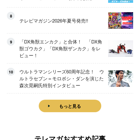
8
テレビマガジン2026年夏号発売!!
「DX角獣エンカク」と合体！ 「DX角
9
獣ゴウカク」「DX角獣ザンカク」をレ
ビュー！
ウルトラマンシリーズ60周年記念！ ウ
10
ルトラセブン＝モロボシ・ダンを演じた
森次晃嗣氏特別インタビュー
もっと見る
テレマガおすすめ記事