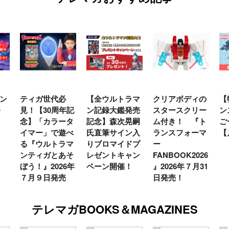
ン
ティガ世代必
【全ウルトラマ
クリアボディの
【
発
見！【30周年記
ン記録大鑑発売
スタースクリー
ン
念】「カラータ
記念】森次晃嗣
ム付き！ 『ト
ご
イマー」で遊べ
氏直筆サイン入
ランスフォーマ
【
る『ウルトラマ
りブロマイドプ
ー
ンティガとあそ
レゼントキャン
FANBOOK2026
ぼう！』2026年
ペーン開催！
』2026年７月31
７月９日発売
日発売！
テレマガBOOKS＆MAGAZINES