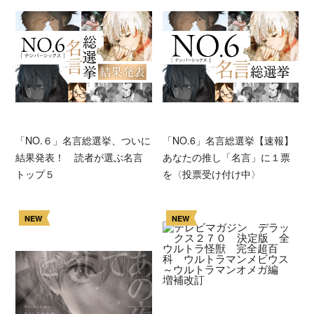
「NO.６」名言総選挙、ついに
「NO.6」名言総選挙【速報】
結果発表！ 読者が選ぶ名言
あなたの推し「名言」に１票
トップ５
を〈投票受け付け中〉
NEW
NEW