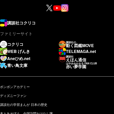
講談社コクリコ
ファミリーサイト
講談社の
コクリコ
動く図鑑MOVE
WEB げんき
TELEMAGA.net
講談社
Aneひめ.net
えほん通信
はやみねかおる FAN CLUB
青い鳥文庫
赤い夢学園
ボンボンアカデミー
ディズニーファン
講談社の学習まんが 日本の歴史
本とあそぼう 全国訪問おはなし隊