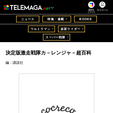
マイページ
講談社
コクリコ
ニュース
特集・連載
BOOKS
ウルトラマン
仮面ライダー
スーパー戦隊
決定版激走戦隊カ－レンジャ－超百科
編：講談社