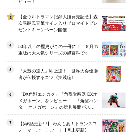
ビュー！
【全ウルトラマン記録大鑑発売記念】森
3
次晃嗣氏直筆サイン入りブロマイドプレ
ゼントキャンペーン開催！
4
50年以上の歴史がこの一冊に！ ６月の
重版は大人気シリーズの超百科です
5
『太鼓の達人』即上達！ 世界大会優勝
者が伝授するコツ《実践編》
「DX角獣エンカク」「角獣覚醒器 DXオ
6
メガホーン」をレビュー！ 『角醒ハン
ター オメガホーン』の玩具展開がスタ
ート！
7
【第6話更新♡】 わんもあ！トランスフ
ォーマーごー！ごー！【月末更新】