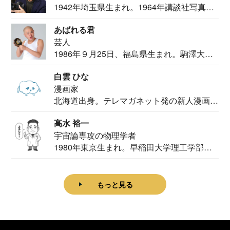
1942年埼玉県生まれ。1964年講談社写真部
カメ...
あばれる君
芸人
1986年９月25日、福島県生まれ。駒澤大学
法学部...
白雲 ひな
漫画家
北海道出身。テレマガネット発の新人漫画
家。2020...
高水 裕一
宇宙論専攻の物理学者
1980年東京生まれ。早稲田大学理工学部物
理学科卒...
もっと見る