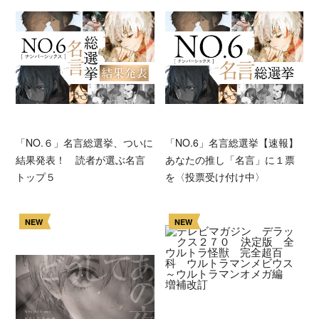
「NO.６」名言総選挙、ついに
「NO.6」名言総選挙【速報】
結果発表！ 読者が選ぶ名言
あなたの推し「名言」に１票
トップ５
を〈投票受け付け中〉
NEW
NEW