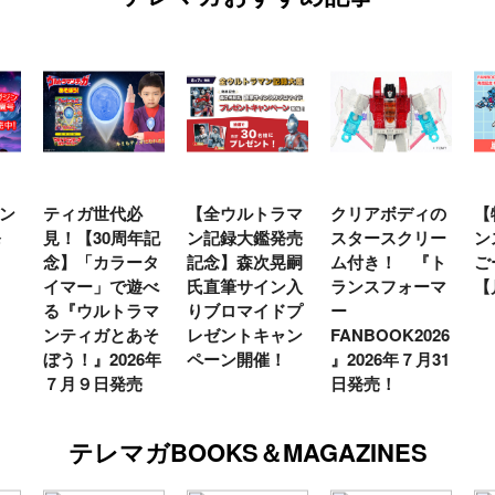
ン
ティガ世代必
【全ウルトラマ
クリアボディの
【
発
見！【30周年記
ン記録大鑑発売
スタースクリー
ン
念】「カラータ
記念】森次晃嗣
ム付き！ 『ト
ご
イマー」で遊べ
氏直筆サイン入
ランスフォーマ
【
る『ウルトラマ
りブロマイドプ
ー
ンティガとあそ
レゼントキャン
FANBOOK2026
ぼう！』2026年
ペーン開催！
』2026年７月31
７月９日発売
日発売！
テレマガBOOKS＆MAGAZINES