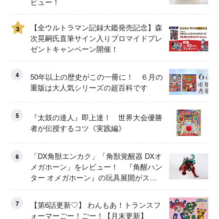
ビュー！
【全ウルトラマン記録大鑑発売記念】森
3
次晃嗣氏直筆サイン入りブロマイドプレ
ゼントキャンペーン開催！
4
50年以上の歴史がこの一冊に！ ６月の
重版は大人気シリーズの超百科です
5
『太鼓の達人』即上達！ 世界大会優勝
者が伝授するコツ《実践編》
「DX角獣エンカク」「角獣覚醒器 DXオ
6
メガホーン」をレビュー！ 『角醒ハン
ター オメガホーン』の玩具展開がスタ
ート！
7
【第6話更新♡】 わんもあ！トランスフ
ォーマーごー！ごー！【月末更新】