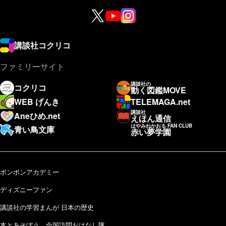
講談社コクリコ
ファミリーサイト
講談社の
コクリコ
動く図鑑MOVE
WEB げんき
TELEMAGA.net
講談社
Aneひめ.net
えほん通信
はやみねかおる FAN CLUB
青い鳥文庫
赤い夢学園
ボンボンアカデミー
ディズニーファン
講談社の学習まんが 日本の歴史
本とあそぼう 全国訪問おはなし隊