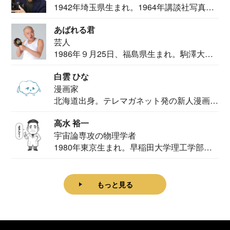
1942年埼玉県生まれ。1964年講談社写真部
カメ...
あばれる君
芸人
1986年９月25日、福島県生まれ。駒澤大学
法学部...
白雲 ひな
漫画家
北海道出身。テレマガネット発の新人漫画
家。2020...
高水 裕一
宇宙論専攻の物理学者
1980年東京生まれ。早稲田大学理工学部物
理学科卒...
もっと見る