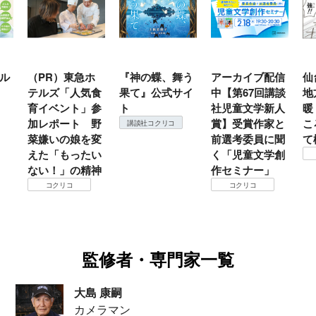
ル
（PR）東急ホ
『神の蝶、舞う
アーカイブ配信
仙
テルズ「人気食
果て』公式サイ
中【第67回講談
地
育イベント」参
ト
社児童文学新人
暖
加レポート 野
賞】受賞作家と
こ
講談社コクリコ
菜嫌いの娘を変
前選考委員に聞
て
えた「もったい
く「児童文学創
ない！」の精神
作セミナー」
コクリコ
コクリコ
監修者・専門家一覧
大島 康嗣
カメラマン