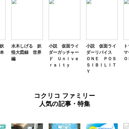
妖
水木しげる 妖
小説 仮面ライ
小説 仮面ライ
ト
本
怪大図録 世界
ダーガッチャー
ダーリバイス
マ
編
ド Ｕｎｉｖｅ
ＯＮＥ ＰＯＳ
Ｏ
ｒｓｉｔｙ
ＳＩＢＩＬＩＴ
Ｙ
コクリコ ファミリー
人気の記事・特集