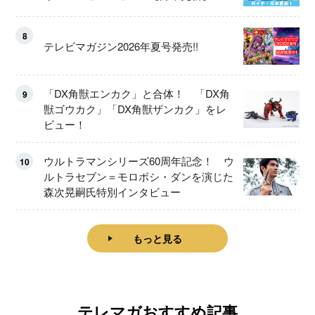
8
テレビマガジン2026年夏号発売!!
「DX角獣エンカク」と合体！ 「DX角
9
獣ゴウカク」「DX角獣ザンカク」をレ
ビュー！
ウルトラマンシリーズ60周年記念！ ウ
10
ルトラセブン＝モロボシ・ダンを演じた
森次晃嗣氏特別インタビュー
もっと見る
テレマガおすすめ記事