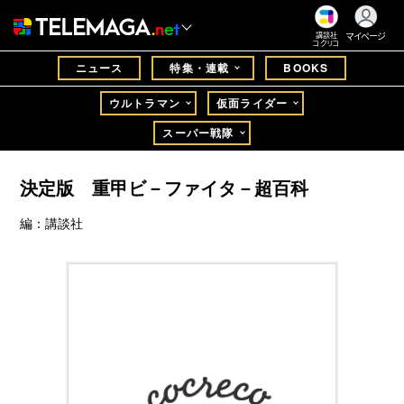
マイページ
講談社
コクリコ
ニュース
特集・連載
BOOKS
ウルトラマン
仮面ライダー
スーパー戦隊
決定版 重甲ビ－ファイタ－超百科
編：講談社