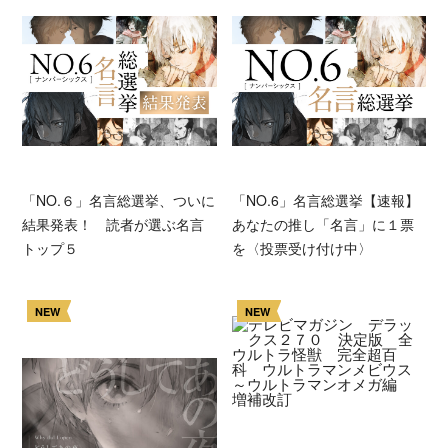
「NO.６」名言総選挙、ついに
「NO.6」名言総選挙【速報】
結果発表！ 読者が選ぶ名言
あなたの推し「名言」に１票
トップ５
を〈投票受け付け中〉
NEW
NEW