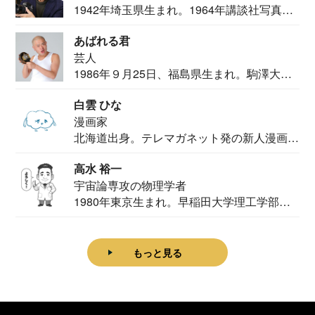
1942年埼玉県生まれ。1964年講談社写真部
カメ...
あばれる君
芸人
1986年９月25日、福島県生まれ。駒澤大学
法学部...
白雲 ひな
漫画家
北海道出身。テレマガネット発の新人漫画
家。2020...
高水 裕一
宇宙論専攻の物理学者
1980年東京生まれ。早稲田大学理工学部物
理学科卒...
もっと見る