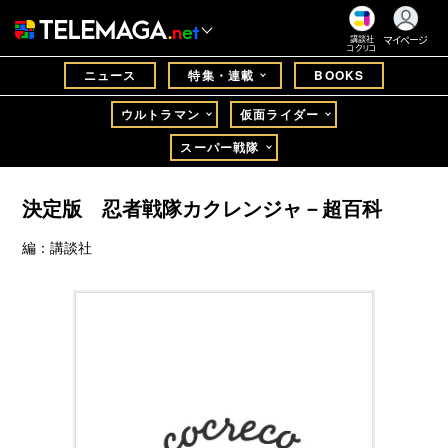
マイページ
講談社
コクリコ
ニュース
特集・連載
BOOKS
ウルトラマン
仮面ライダー
スーパー戦隊
決定版 忍者戦隊カクレンジャ－超百科
編：講談社