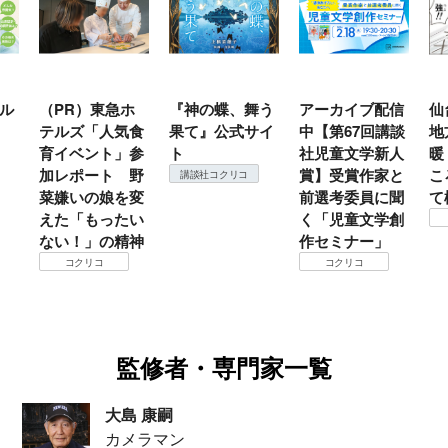
ホ
『神の蝶、舞う
アーカイブ配信
仙台の冬は東北
『
食
果て』公式サイ
中【第67回講談
地方では温
（
参
ト
社児童文学新人
暖？ 本当のと
こ
野
賞】受賞作家と
ころは仙台に来
＃
講談社コクリコ
変
前選考委員に聞
て検証すべし！
月
い
く「児童文学創
定
コクリコ
神
作セミナー」
コクリコ
監修者・専門家一覧
大島 康嗣
カメラマン