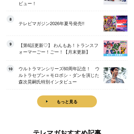
ビュー！
8
テレビマガジン2026年夏号発売!!
9
【第6話更新♡】 わんもあ！トランスフ
ォーマーごー！ごー！【月末更新】
ウルトラマンシリーズ60周年記念！ ウ
10
ルトラセブン＝モロボシ・ダンを演じた
森次晃嗣氏特別インタビュー
もっと見る
テレマガおすすめ記事