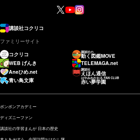
講談社コクリコ
ファミリーサイト
講談社の
コクリコ
動く図鑑MOVE
WEB げんき
TELEMAGA.net
講談社
Aneひめ.net
えほん通信
はやみねかおる FAN CLUB
青い鳥文庫
赤い夢学園
ボンボンアカデミー
ディズニーファン
講談社の学習まんが 日本の歴史
本とあそぼう 全国訪問おはなし隊