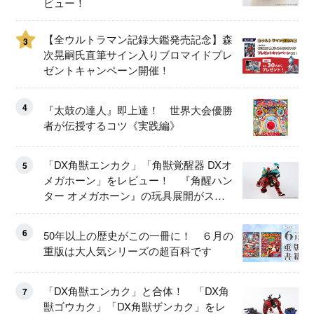
ビュー！
【全ウルトラマン記録大鑑発売記念】森
3
次晃嗣氏直筆サイン入りブロマイドプレ
ゼントキャンペーン開催！
4
『太鼓の達人』即上達！ 世界大会優勝
者が伝授するコツ《実践編》
「DX角獣エンカク」「角獣覚醒器 DXオ
5
メガホーン」をレビュー！ 『角醒ハン
ター オメガホーン』の玩具展開がスタ
ート！
6
50年以上の歴史がこの一冊に！ ６月の
重版は大人気シリーズの超百科です
「DX角獣エンカク」と合体！ 「DX角
7
獣ゴウカク」「DX角獣ザンカク」をレ