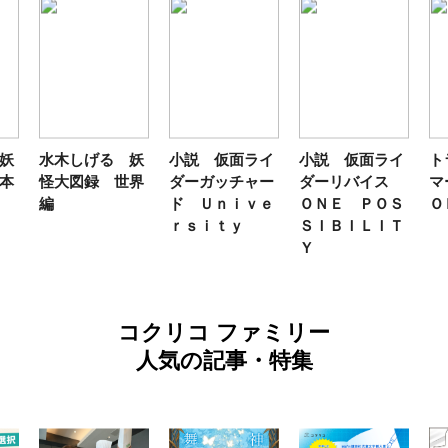
妖
小説 仮面ライ
小説 仮面ライ
トランスフォー
テ
界
ダーガッチャー
ダーリバイス
マーＦＡＮＢＯ
ン
ド Ｕｎｉｖｅ
ＯＮＥ ＰＯＳ
ＯＫ２０２６
年
ｒｓｉｔｙ
ＳＩＢＩＬＩＴ
Ｙ
コクリコ ファミリー
人気の記事・特集