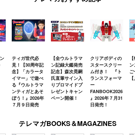
【全ウルトラマ
クリアボディの
【特別編】トラ
【
年記
ン記録大鑑発売
スタースクリー
ンスフォーマー
♡
タ
記念】森次晃嗣
ム付き！ 『ト
ごー！ごー！
ト
べ
氏直筆サイン入
ランスフォーマ
【月イチ更新】
マ
マ
りブロマイドプ
ー
ー
そ
レゼントキャン
FANBOOK2026
新
6年
ペーン開催！
』2026年７月31
日発売！
テレマガBOOKS＆MAGAZINES