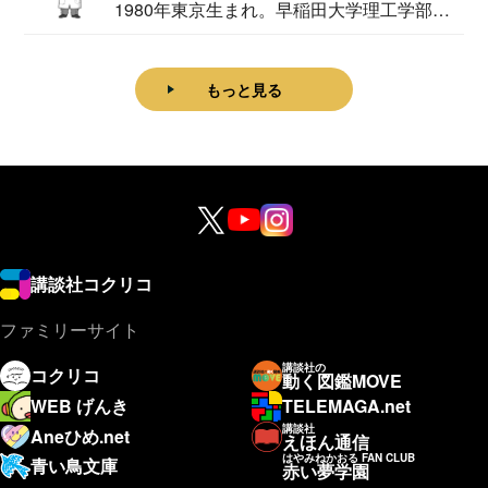
1980年東京生まれ。早稲田大学理工学部物
理学科卒...
もっと見る
講談社コクリコ
ファミリーサイト
講談社の
コクリコ
動く図鑑MOVE
WEB げんき
TELEMAGA.net
講談社
Aneひめ.net
えほん通信
はやみねかおる FAN CLUB
青い鳥文庫
赤い夢学園