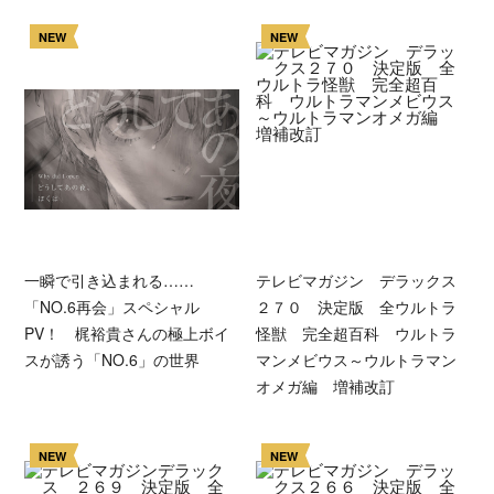
NEW
NEW
一瞬で引き込まれる……
テレビマガジン デラックス
「NO.6再会」スペシャル
２７０ 決定版 全ウルトラ
PV！ 梶裕貴さんの極上ボイ
怪獣 完全超百科 ウルトラ
スが誘う「NO.6」の世界
マンメビウス～ウルトラマン
オメガ編 増補改訂
NEW
NEW