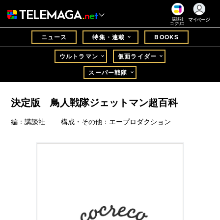
マイページ
講談社
コクリコ
ニュース
特集・連載
BOOKS
ウルトラマン
仮面ライダー
スーパー戦隊
決定版 鳥人戦隊ジェットマン超百科
編：講談社 構成・その他：エープロダクション