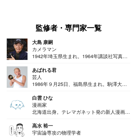
監修者・専門家一覧
大島 康嗣
カメラマン
1942年埼玉県生まれ。1964年講談社写真部
カメ...
あばれる君
芸人
1986年９月25日、福島県生まれ。駒澤大学
法学部...
白雲 ひな
漫画家
北海道出身。テレマガネット発の新人漫画
家。2020...
高水 裕一
宇宙論専攻の物理学者