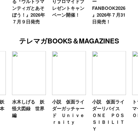
る『ウルトラマ
りブロマイドプ
ー
ンティガとあそ
レゼントキャン
FANBOOK2026
う！』2026年
ペーン開催！
』2026年７月31
７月９日発売
日発売！
テレマガBOOKS＆MAGAZINES
水木しげる 妖
小説 仮面ライ
小説 仮面ライ
トラ
怪大図録 世界
ダーガッチャー
ダーリバイス
マー
編
ド Ｕｎｉｖｅ
ＯＮＥ ＰＯＳ
ＯＫ
ｒｓｉｔｙ
ＳＩＢＩＬＩＴ
Ｙ