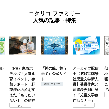
コクリコ ファミリー
人気の記事・特集
（PR）東急ホ
『神の蝶、舞う
アーカイブ配信
仙台
テルズ「人気食
果て』公式サイ
中【第67回講談
地方
育イベント」参
ト
社児童文学新人
暖？
加レポート 野
賞】受賞作家と
ころ
講談社コクリコ
菜嫌いの娘を変
前選考委員に聞
て検
えた「もったい
く「児童文学創
ない！」の精神
作セミナー」
コクリコ
コクリコ