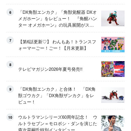
「DX角獣エンカク」「角獣覚醒器 DXオ
6
メガホーン」をレビュー！ 『角醒ハン
ター オメガホーン』の玩具展開がスタ
ート！
7
【第6話更新♡】 わんもあ！トランスフ
ォーマーごー！ごー！【月末更新】
8
テレビマガジン2026年夏号発売!!
「DX角獣エンカク」と合体！ 「DX角
9
獣ゴウカク」「DX角獣ザンカク」をレ
ビュー！
ウルトラマンシリーズ60周年記念！ ウ
10
ルトラセブン＝モロボシ・ダンを演じた
森次晃嗣氏特別インタビュー