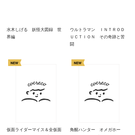
水木しげる 妖怪大図録 世
ウルトラマン ＩＮＴＲＯＤ
界編
ＵＣＴＩＯＮ その奇跡と苦
闘
NEW
NEW
仮面ライダーマイス＆全仮面
角醒ハンター オメガホー