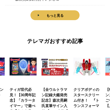
もっと見る
テレマガおすすめ記事
ティガ世代必
【全ウルトラマ
クリアボディの
【特別編
！【30周年記
ン記録大鑑発売
スタースクリー
ンスフォ
念】「カラータ
記念】森次晃嗣
ム付き！ 『ト
ごー！ご
イマー」で遊べ
氏直筆サイン入
ランスフォーマ
【月イチ