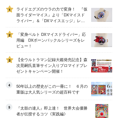
ライドエグズのウラの力で変身！ 『仮
1
面ライダーマイス』より「DXマイスド
ライバー」＆「DXマイスエッジ」レビ
ュー！
「変身ベルト DXマイスドライバー」応
2
用編 DXボーンバックルシリーズをレ
ビュー！
【全ウルトラマン記録大鑑発売記念】森
3
次晃嗣氏直筆サイン入りブロマイドプレ
ゼントキャンペーン開催！
4
50年以上の歴史がこの一冊に！ ６月の
重版は大人気シリーズの超百科です
5
『太鼓の達人』即上達！ 世界大会優勝
者が伝授するコツ《実践編》