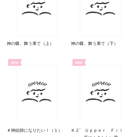
神の蝶、舞う果て（上）
神の蝶、舞う果て（下）
NEW
NEW
＃神絵師になりたい！（１）
ＫＺ’ Ｕｐｐｅｒ Ｆｉｌ