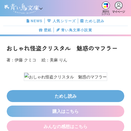
マイページ
講談社
コクリコ
NEWS
人気シリーズ
ためし読み
壁紙
青い鳥文庫小説賞
おしゃれ怪盗クリスタル 魅惑のマフラー
著：伊藤 クミコ 絵：美麻 りん
ためし読み
購入はこちら
みんなの感想はこちら