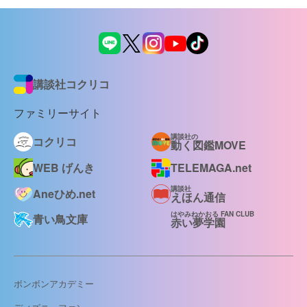
講談社コクリコ
ファミリーサイト
講談社の
コクリコ
動く図鑑MOVE
WEB げんき
TELEMAGA.net
講談社
Aneひめ.net
えほん通信
はやみねかおる FAN CLUB
青い鳥文庫
赤い夢学園
ボンボンアカデミー