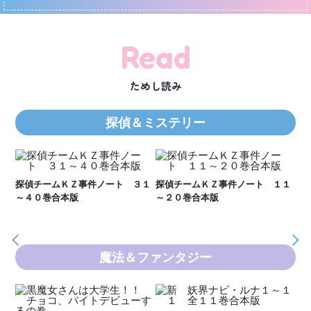
Read
ためし読み
探偵＆ミステリー
２１
探偵チームＫＺ事件ノート ３１
探偵チームＫＺ事件ノート １１
Ｋ
～４０巻合本版
～２０巻合本版
数
魔法＆ファンタジー