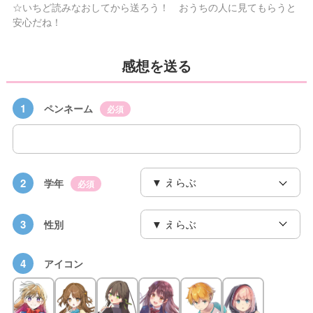
☆いちど読みなおしてから送ろう！ おうちの人に見てもらうと
安心だね！
感想を送る
1
ペンネーム
必須
2
学年
必須
3
性別
4
アイコン