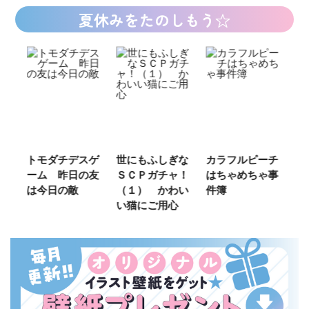
夏休みをたのしもう☆
ご
トモダチデスゲ
世にもふしぎな
カラフルピーチ
長
ーム 昨日の友
ＳＣＰガチャ！
はちゃめちゃ事
部
は今日の敵
（１） かわい
件簿
い猫にご用心