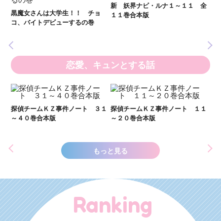
新 妖界ナビ・ルナ１～１１ 全
妖
黒魔女さんは大学生！！ チョ
１１巻合本版
全
いま
コ、バイトデビューするの巻
の異
恋愛、キュンとする話
い
し
２１
探偵チームＫＺ事件ノート ３１
探偵チームＫＺ事件ノート １１
世
～４０巻合本版
～２０巻合本版
もっと見る
Ranking