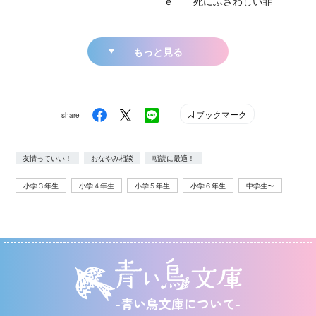
ｅ 死にふさわしい罪
もっと見る
ブックマーク
share
友情っていい！
おなやみ相談
朝読に最適！
小学３年生
小学４年生
小学５年生
小学６年生
中学生〜
-青い鳥文庫について-