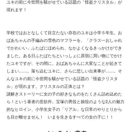
ユキの前に今世間を騒がせている話題の「怪盗クリスタル」が
現れます！
学校ではおとなしくて目立たない存在のユキは小学５年生。お
ばあちゃんの手編みの雪色のマフラーを、「クラス一おしゃれ
でかわいい」ふたばにほめられ、なかよくなるきっかけができ
ました。ある日ふたばたちといっしょに原宿に買い物にでかけ
たユキですが、その間に、おばあちゃんに大変なことが起きて
しまい……。落ち込むユキに、さらに悲しい出来事が……。そ
んなユキの前に今世間を騒がせている話題の「怪盗クリスタ
ル」が現れます。クリスタルの正体とは？
謎解きストーリーに女の子の好きなものをたくさん詰め込めた
ら！という著者の意欲作。宝塚の男役と娘役のような2人の魅力
的なヒロイン、小学生女子の「リアル」な日常のやりとりから
も目が離せません！ いまを生きるすべての女の子に！！