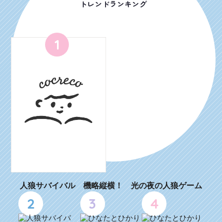
トレンドランキング
1
人狼サバイバル 機略縦横！ 光の夜の人狼ゲーム
2
3
4