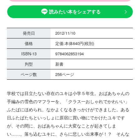
読みたい本をシェアする
発売日
2012/11/10
価格
定価:本体640円(税別)
ISBN-13
9784062853194
判型
新書
ページ数
256ページ
学校では目立たない存在のユキは小学５年生。おばあちゃんの
手編みの雪色のマフラーを、「クラス一おしゃれでかわいい」
ふたばにほめられ、なかよくなるきっかけができました。ある
日ふたばたちといっしょに原宿に買い物にでかけたユキです
が、その間に、おばあちゃんに大変なことが起きてしま
い……。落ち込むユキに、さらに悲しい出来事が！？ そんな