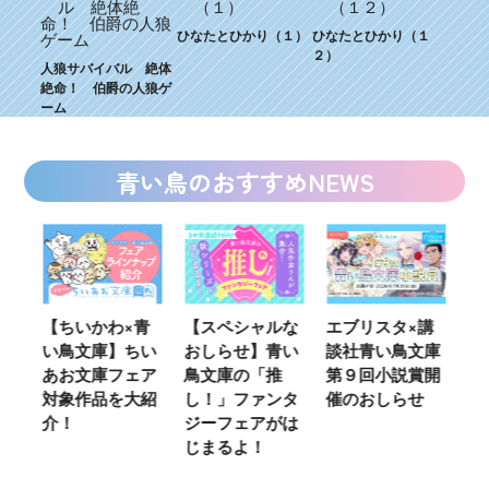
ひなたとひかり（１）
ひなたとひかり（１
２）
人狼サバイバル 絶体
絶命！ 伯爵の人狼ゲ
ーム
青い鳥のおすすめNEWS
ウ
【ちいかわ×青
【スペシャルな
エブリスタ×講
【
い鳥文庫】ちい
おしらせ】青い
談社青い鳥文庫
女
あお文庫フェア
鳥文庫の「推
第９回小説賞開
る
対象作品を大紹
し！」ファンタ
催のおしらせ
ミ
介！
ジーフェアがは
じまるよ！