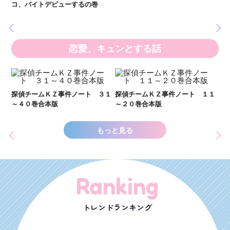
いま
コ、バイトデビューするの巻
の異
恋愛、キュンとする話
い
し
２１
探偵チームＫＺ事件ノート ３１
探偵チームＫＺ事件ノート １１
世
～４０巻合本版
～２０巻合本版
もっと見る
Ranking
トレンドランキング