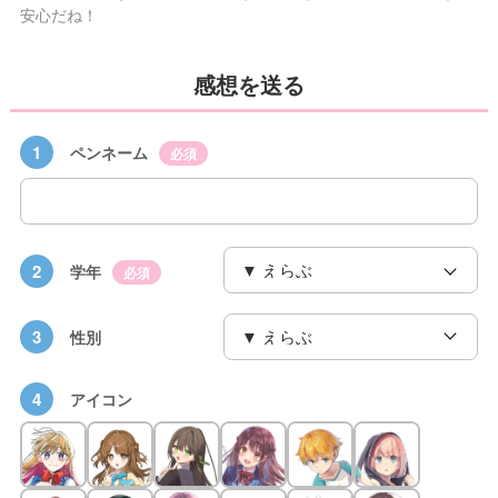
安心だね！
感想を送る
1
ペンネーム
必須
2
学年
必須
3
性別
4
アイコン