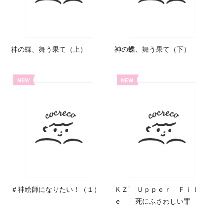
神の蝶、舞う果て（上）
神の蝶、舞う果て（下）
NEW
NEW
＃神絵師になりたい！（１）
ＫＺ’ Ｕｐｐｅｒ Ｆｉｌ
ｅ 死にふさわしい罪