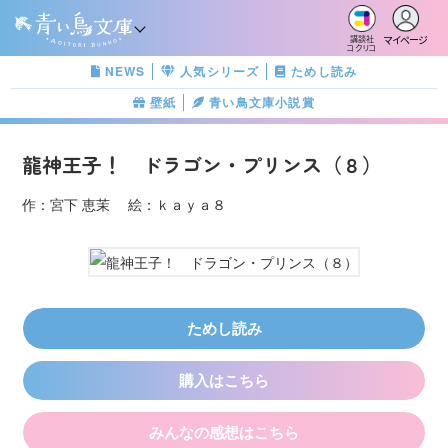
マイページ
講談社
コクリコ
NEWS
人気シリーズ
ためし読み
壁紙
青い鳥文庫小説賞
龍神王子！ ドラゴン・プリンス（８）
作：宮下 恵茉 絵：ｋａｙａ８
ためし読み
購入はこちら
みんなの感想はこちら