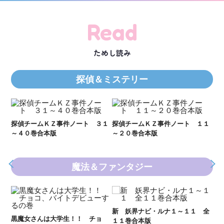
Read
ためし読み
探偵＆ミステリー
Ｋ
数
２１
探偵チームＫＺ事件ノート ３１
探偵チームＫＺ事件ノート １１
～４０巻合本版
～２０巻合本版
魔法＆ファンタジー
新 妖界ナビ・ルナ１～１１ 全
妖
黒魔女さんは大学生！！ チョ
１１巻合本版
全