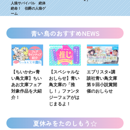
人狼サバイバル 絶体
絶命！ 伯爵の人狼ゲ
ーム
青い鳥のおすすめNEWS
ウ
【ちいかわ×青
【スペシャルな
エブリスタ×講
【
い鳥文庫】ちい
おしらせ】青い
談社青い鳥文庫
女
あお文庫フェア
鳥文庫の「推
第９回小説賞開
る
対象作品を大紹
し！」ファンタ
催のおしらせ
ミ
介！
ジーフェアがは
じまるよ！
夏休みをたのしもう☆