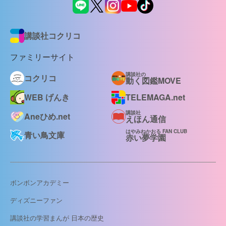
講談社コクリコ
ファミリーサイト
講談社の
コクリコ
動く図鑑MOVE
WEB げんき
TELEMAGA.net
講談社
Aneひめ.net
えほん通信
はやみねかおる FAN CLUB
青い鳥文庫
赤い夢学園
ボンボンアカデミー
ディズニーファン
講談社の学習まんが 日本の歴史