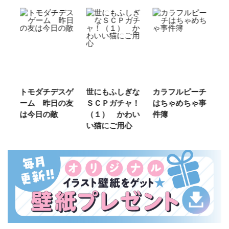
ご
トモダチデスゲ
世にもふしぎな
カラフルピーチ
長
ーム 昨日の友
ＳＣＰガチャ！
はちゃめちゃ事
部
は今日の敵
（１） かわい
件簿
い猫にご用心