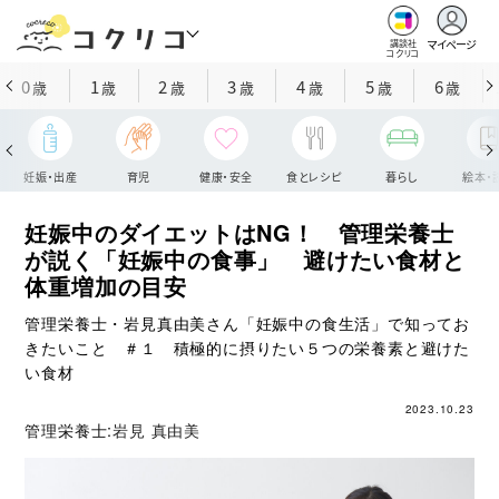
マイページ
講談社
コクリコ
0
1
2
3
4
5
6
歳
歳
歳
歳
歳
歳
歳
妊娠・出産
育児
健康・安全
食とレシピ
暮らし
絵本・
妊娠中のダイエットはNG！ 管理栄養士
が説く「妊娠中の食事」 避けたい食材と
体重増加の目安
管理栄養士・岩見真由美さん「妊娠中の食生活」で知ってお
きたいこと ＃１ 積極的に摂りたい５つの栄養素と避けた
い食材
2023.10.23
管理栄養士:
岩見 真由美