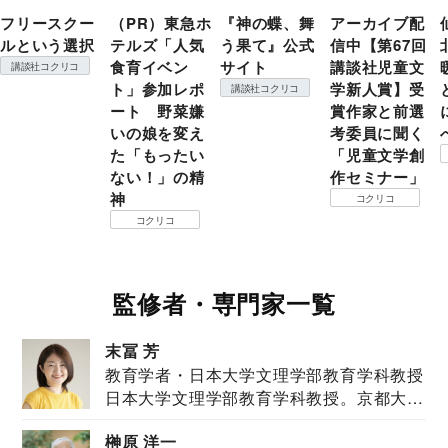
フリースクー
（PR）東急ホ
『神の蝶、舞
アーカイブ配
ルという選択
テルズ「人気
う果て』公式
信中【第67回
食育イベン
サイト
講談社児童文
講談社コクリコ
ト」参加レポ
学新人賞】受
講談社コクリコ
ート 野菜嫌
賞作家と前選
いの娘を変え
考委員に聞く
た「もったい
「児童文学創
ない！」の精
作セミナー」
神
コクリコ
コクリコ
監修者・専門家一覧
末冨 芳
教育学者・日本大学文理学部教育学科教授
日本大学文理学部教育学科教授。京都大学
教育学部卒業...
榊原 洋一