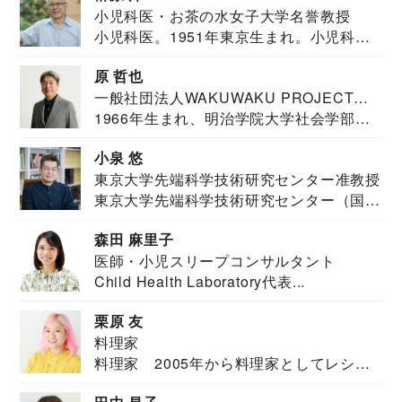
小児科医・お茶の水女子大学名誉教授
小児科医。1951年東京生まれ。小児科
医。東京大学...
原 哲也
一般社団法人WAKUWAKU PROJECT
1966年生まれ、明治学院大学社会学部福
JAPAN代表・言語聴覚士・社会福祉士
祉学科卒業...
小泉 悠
東京大学先端科学技術研究センター准教授
東京大学先端科学技術研究センター（国際
安全保障構想...
森田 麻里子
医師・小児スリープコンサルタント
Child Health Laboratory代表...
栗原 友
料理家
料理家 2005年から料理家としてレシピ
を紹介。東...