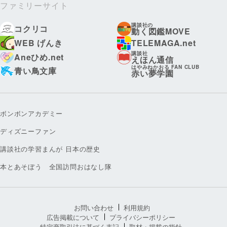
ファミリーサイト
講談社の
コクリコ
動く図鑑MOVE
WEB げんき
TELEMAGA.net
講談社
Aneひめ.net
えほん通信
はやみねかおる FAN CLUB
青い鳥文庫
赤い夢学園
ボンボンアカデミー
ディズニーファン
講談社の学習まんが 日本の歴史
本とあそぼう 全国訪問おはなし隊
お問い合わせ
利用規約
広告掲載について
プライバシーポリシー
特定商取引法に基づく表記
取材・掲載の指針