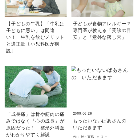
【子どもの牛乳】「牛乳は
子どもが食物アレルギー？
子どもに悪い」は間違
専門医が教える「受診の目
い！ 牛乳を飲むメリット
安」と「意外な落し穴」
と適正量〔小児科医が解
説〕
「成長痛」は骨や筋肉の痛
2009.06.26
もったいないばあさんの
みではなく「心の成長」が
いただきます
原因だった！ 整形外科医
がわかりやすく解説
作・絵: 真珠 まりこ