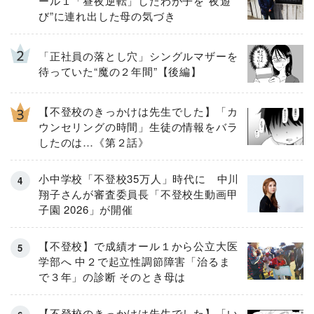
ール１「昼夜逆転」したわが子を”夜遊
び”に連れ出した母の気づき
「正社員の落とし穴」シングルマザーを
待っていた“魔の２年間”【後編】
【不登校のきっかけは先生でした】「カ
ウンセリングの時間」生徒の情報をバラ
したのは…《第２話》
小中学校「不登校35万人」時代に 中川
翔子さんが審査委員長「不登校生動画甲
子園 2026」が開催
【不登校】で成績オール１から公立大医
学部へ 中２で起立性調節障害「治るま
で３年」の診断 そのとき母は
【不登校のきっかけは先生でした】「い