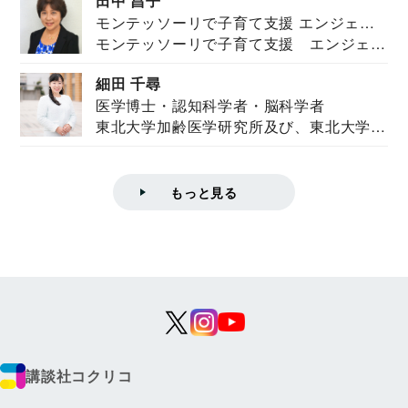
田中 昌子
モンテッソーリで子育て支援 エンジェル
モンテッソーリで子育て支援 エンジェル
ズハウス研究所所長
ズハウス研究...
細田 千尋
医学博士・認知科学者・脳科学者
東北大学加齢医学研究所及び、東北大学大
学院情報科学...
もっと見る
講談社コクリコ