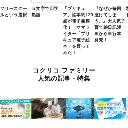
フリースクー
５文字で四字
「プリキュ
『なぜか毎回
ルという選択
熟語
ア」絵本約120
泣けてしま
点が電子書籍
う...』大人気子
化！ ママラ
育て絵日記漫
イター「プリ
画から単行本
キュア電子絵
発売！
本」を買って
みた！
コクリコ ファミリー
人気の記事・特集