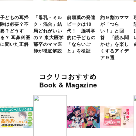
子どもの耳掃
「母乳・ミル
前頭葉の発達
約９割のママ
除は必要？不
ク・混合」結
ピークは10
が「つら
要？どうす
局どれがいい
代！ 脳科学
い！」と回
る？ 耳鼻科医
の？ 東大医学
的に子どもの
答 「読み聞
に聞いた正解
部卒のママ医
「ならいご
かせ」を楽し
師が徹底解説
と」を検証
くするアイデ
ア９選
コクリコおすすめ
Book & Magazine