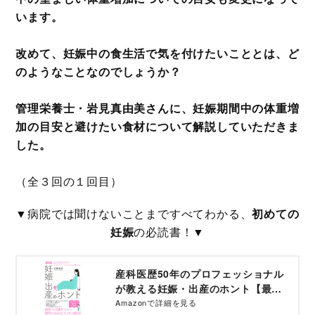
います。
改めて、妊娠中の食生活で気を付けたいこととは、ど
のようなことなのでしょうか？
管理栄養士・岩見真由美さんに、妊娠期間中の体重増
加の目安と避けたい食材について解説していただきま
した。
（全３回の１回目）
▼病院では聞けないことまですべてわかる、
初めての
妊娠
の必読書！▼
産科医歴50年のプロフェッショナル
が教える妊娠・出産のホント【最新
版】 | 近藤 東臣
Amazonで詳細を見る