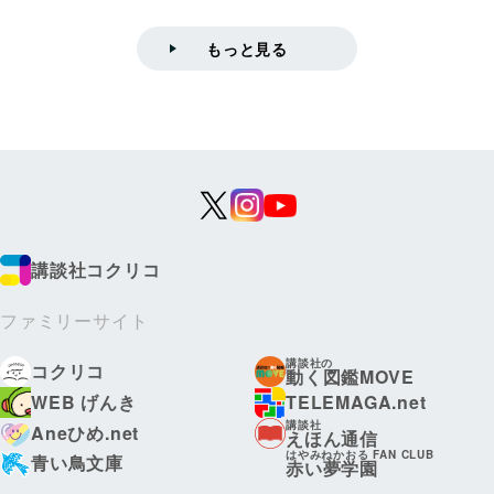
もっと見る
講談社コクリコ
ファミリーサイト
講談社の
コクリコ
動く図鑑MOVE
WEB げんき
TELEMAGA.net
講談社
Aneひめ.net
えほん通信
はやみねかおる FAN CLUB
青い鳥文庫
赤い夢学園