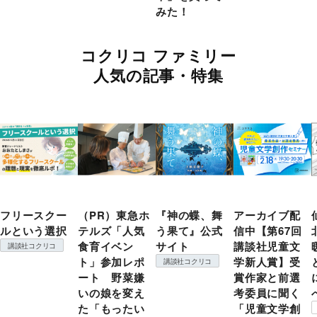
みた！
コクリコ ファミリー
人気の記事・特集
フリースクー
（PR）東急ホ
『神の蝶、舞
アーカイブ配
ルという選択
テルズ「人気
う果て』公式
信中【第67回
食育イベン
サイト
講談社児童文
講談社コクリコ
ト」参加レポ
学新人賞】受
講談社コクリコ
ート 野菜嫌
賞作家と前選
いの娘を変え
考委員に聞く
た「もったい
「児童文学創