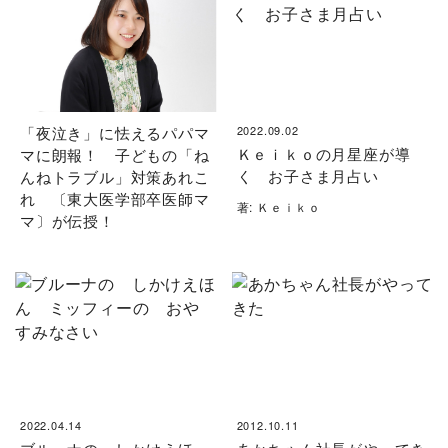
「夜泣き」に怯えるパパマ
2022.09.02
Ｋｅｉｋｏの月星座が導
マに朗報！ 子どもの「ね
く お子さま月占い
んねトラブル」対策あれこ
れ 〔東大医学部卒医師マ
著: Ｋｅｉｋｏ
マ〕が伝授！
2022.04.14
2012.10.11