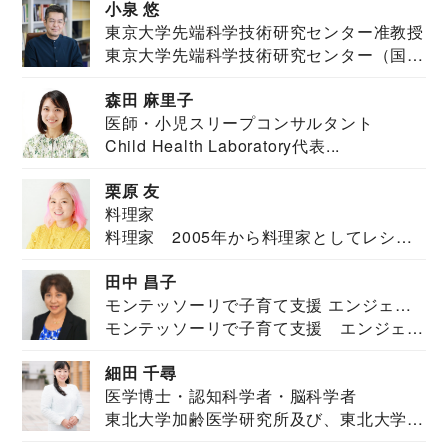
小泉 悠
東京大学先端科学技術研究センター准教授
東京大学先端科学技術研究センター（国際
安全保障構想...
森田 麻里子
医師・小児スリープコンサルタント
Child Health Laboratory代表...
栗原 友
料理家
料理家 2005年から料理家としてレシピ
を紹介。東...
田中 昌子
モンテッソーリで子育て支援 エンジェル
モンテッソーリで子育て支援 エンジェル
ズハウス研究所所長
ズハウス研究...
細田 千尋
医学博士・認知科学者・脳科学者
東北大学加齢医学研究所及び、東北大学大
学院情報科学...