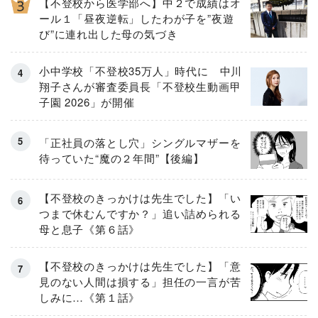
【不登校から医学部へ】中２で成績はオ
ール１「昼夜逆転」したわが子を”夜遊
び”に連れ出した母の気づき
小中学校「不登校35万人」時代に 中川
翔子さんが審査委員長「不登校生動画甲
子園 2026」が開催
「正社員の落とし穴」シングルマザーを
待っていた“魔の２年間”【後編】
【不登校のきっかけは先生でした】「い
つまで休むんですか？」追い詰められる
母と息子《第６話》
【不登校のきっかけは先生でした】「意
見のない人間は損する」担任の一言が苦
しみに…《第１話》