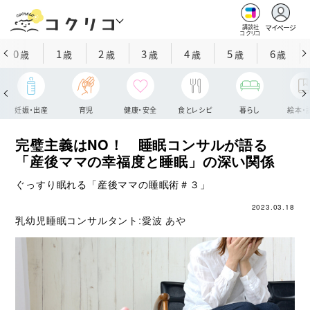
マイページ
講談社
コクリコ
0
1
2
3
4
5
6
歳
歳
歳
歳
歳
歳
歳
妊娠・出産
育児
健康・安全
食とレシピ
暮らし
絵本・
完璧主義はNO！ 睡眠コンサルが語る
「産後ママの幸福度と睡眠」の深い関係
ぐっすり眠れる「産後ママの睡眠術＃３」
2023.03.18
乳幼児睡眠コンサルタント:
愛波 あや