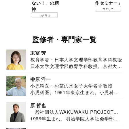
ない！」の精
作セミナー」
神
コクリコ
コクリコ
監修者・専門家一覧
末冨 芳
教育学者・日本大学文理学部教育学科教授
日本大学文理学部教育学科教授。京都大学
教育学部卒業...
榊原 洋一
小児科医・お茶の水女子大学名誉教授
小児科医。1951年東京生まれ。小児科
医。東京大学...
原 哲也
一般社団法人WAKUWAKU PROJECT
1966年生まれ、明治学院大学社会学部福
JAPAN代表・言語聴覚士・社会福祉士
祉学科卒業...