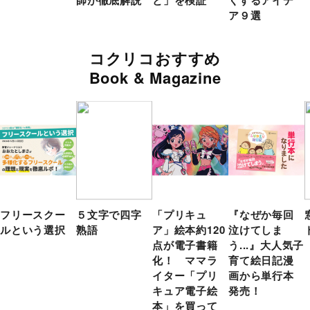
ア９選
コクリコおすすめ
Book & Magazine
フリースクー
５文字で四字
「プリキュ
『なぜか毎回
ルという選択
熟語
ア」絵本約120
泣けてしま
点が電子書籍
う...』大人気子
化！ ママラ
育て絵日記漫
イター「プリ
画から単行本
キュア電子絵
発売！
本」を買って