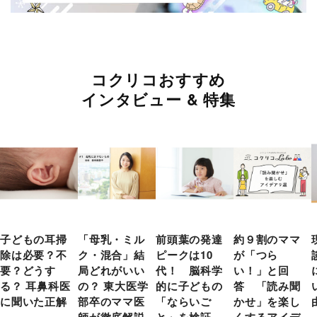
コクリコおすすめ
インタビュー & 特集
子どもの耳掃
「母乳・ミル
前頭葉の発達
約９割のママ
除は必要？不
ク・混合」結
ピークは10
が「つら
要？どうす
局どれがいい
代！ 脳科学
い！」と回
る？ 耳鼻科医
の？ 東大医学
的に子どもの
答 「読み聞
に聞いた正解
部卒のママ医
「ならいご
かせ」を楽し
師が徹底解説
と」を検証
くするアイデ