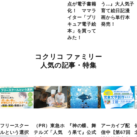
点が電子書籍
う...』大人気子
化！ ママラ
育て絵日記漫
イター「プリ
画から単行本
キュア電子絵
発売！
本」を買って
みた！
コクリコ ファミリー
人気の記事・特集
フリースクー
（PR）東急ホ
『神の蝶、舞
アーカイブ配
ルという選択
テルズ「人気
う果て』公式
信中【第67回