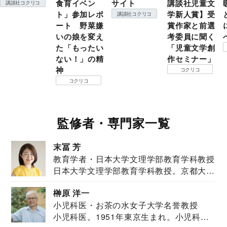
食育イベン
サイト
講談社児童文
講談社コクリコ
ト」参加レポ
学新人賞】受
講談社コクリコ
ート 野菜嫌
賞作家と前選
いの娘を変え
考委員に聞く
た「もったい
「児童文学創
ない！」の精
作セミナー」
神
コクリコ
コクリコ
監修者・専門家一覧
末冨 芳
教育学者・日本大学文理学部教育学科教授
日本大学文理学部教育学科教授。京都大学
教育学部卒業...
榊原 洋一
小児科医・お茶の水女子大学名誉教授
小児科医。1951年東京生まれ。小児科