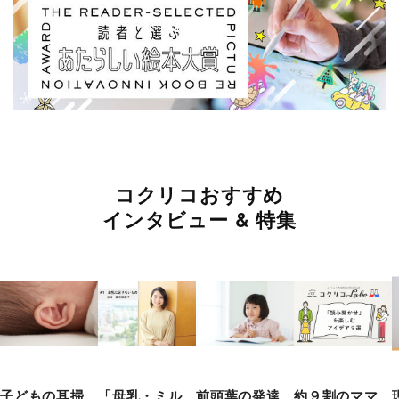
コクリコおすすめ
インタビュー & 特集
子どもの耳掃
「母乳・ミル
前頭葉の発達
約９割のママ