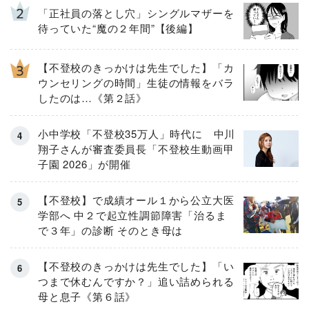
「正社員の落とし穴」シングルマザーを
待っていた“魔の２年間”【後編】
【不登校のきっかけは先生でした】「カ
ウンセリングの時間」生徒の情報をバラ
したのは…《第２話》
小中学校「不登校35万人」時代に 中川
翔子さんが審査委員長「不登校生動画甲
子園 2026」が開催
【不登校】で成績オール１から公立大医
学部へ 中２で起立性調節障害「治るま
で３年」の診断 そのとき母は
【不登校のきっかけは先生でした】「い
つまで休むんですか？」追い詰められる
母と息子《第６話》