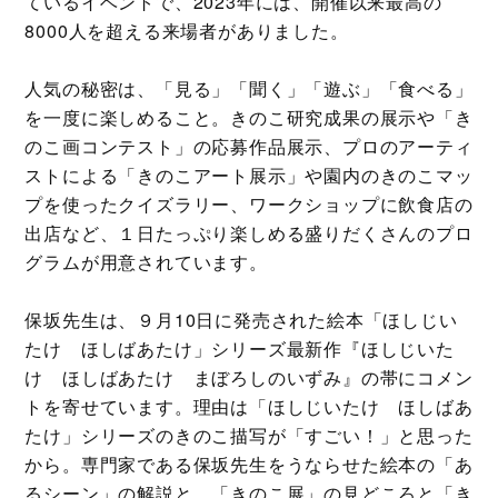
ているイベントで、2023年には、開催以来最高の
8000人を超える来場者がありました。
人気の秘密は、「見る」「聞く」「遊ぶ」「食べる」
を一度に楽しめること。きのこ研究成果の展示や「き
のこ画コンテスト」の応募作品展示、プロのアーティ
ストによる「きのこアート展示」や園内のきのこマッ
プを使ったクイズラリー、ワークショップに飲食店の
出店など、１日たっぷり楽しめる盛りだくさんのプロ
グラムが用意されています。
保坂先生は、９月10日に発売された絵本「ほしじい
たけ ほしばあたけ」シリーズ最新作『ほしじいた
け ほしばあたけ まぼろしのいずみ』の帯にコメン
トを寄せています。理由は「ほしじいたけ ほしばあ
たけ」シリーズのきのこ描写が「すごい！」と思った
から。専門家である保坂先生をうならせた絵本の「あ
るシーン」の解説と、「きのこ展」の見どころと「き