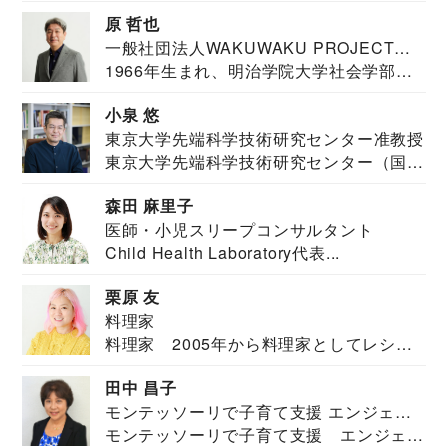
医。東京大学...
原 哲也
一般社団法人WAKUWAKU PROJECT
1966年生まれ、明治学院大学社会学部福
JAPAN代表・言語聴覚士・社会福祉士
祉学科卒業...
小泉 悠
東京大学先端科学技術研究センター准教授
東京大学先端科学技術研究センター（国際
安全保障構想...
森田 麻里子
医師・小児スリープコンサルタント
Child Health Laboratory代表...
栗原 友
料理家
料理家 2005年から料理家としてレシピ
を紹介。東...
田中 昌子
モンテッソーリで子育て支援 エンジェル
モンテッソーリで子育て支援 エンジェル
ズハウス研究所所長