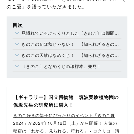
のこ愛」を語っていただきました。
目次
見慣れているぷっくりとした〔きのこ〕は期間限定!?
きのこの旬は秋じゃない！ 【知られざるきのこの常識①】
きのこの天敵はなめくじ！ 【知られざるきのこの常識②】
〔きのこ〕となめくじの珍標本、発見！
【ギャラリー】国立博物館 筑波実験植物園の
保坂先生の研究所に潜入！
きのこ好きの親子にぴったりのイベント「きのこ展
2024」が2024年10月12日（土）から開催！ 人気の
秘密は「わかる、見られる、狩れる」 - コクリコ｜講