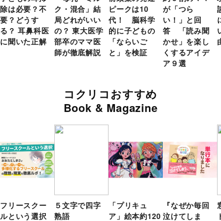
除は必要？不
ク・混合」結
ピークは10
が「つら
要？どうす
局どれがいい
代！ 脳科学
い！」と回
る？ 耳鼻科医
の？ 東大医学
的に子どもの
答 「読み聞
に聞いた正解
部卒のママ医
「ならいご
かせ」を楽し
師が徹底解説
と」を検証
くするアイデ
ア９選
コクリコおすすめ
Book & Magazine
フリースクー
５文字で四字
「プリキュ
『なぜか毎回
ルという選択
熟語
ア」絵本約120
泣けてしま