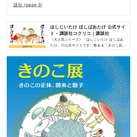
談社 (page 3)
ほしじいたけ ほしばあたけ 公式サイ
ト - 講談社コクリコ｜講談社
《大人気シリーズ》「ほしじいたけ ほしばあ
たけ」の公式サイトです。数ある「きのこ絵
本」の中でも珍しい、「ほししいたけ」が主人
公！ 長老きのこのほしじいたけとほじばあた
けが、仲間のきのこを助けるために体を張って
大活躍。そのパワーは、生のしいたけとは“ひ
と味”違う!? 2024年9月12日に、最新刊『ほ
しじいたけ ほしばあたけ まぼろしのいずみ』
が発売。