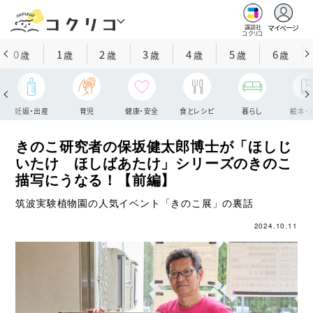
マイページ
講談社
コクリコ
0
1
2
3
4
5
6
歳
歳
歳
歳
歳
歳
歳
妊娠・出産
育児
健康・安全
食とレシピ
暮らし
絵本・
きのこ研究者の保坂健太郎博士が「ほしじ
いたけ ほしばあたけ」シリーズのきのこ
描写にうなる！【前編】
筑波実験植物園の人気イベント「きのこ展」の裏話
2024.10.11