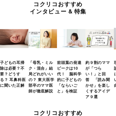
コクリコおすすめ
インタビュー & 特集
子どもの耳掃
「母乳・ミル
前頭葉の発達
約９割のママ
除は必要？不
ク・混合」結
ピークは10
が「つら
要？どうす
局どれがいい
代！ 脳科学
い！」と回
る？ 耳鼻科医
の？ 東大医学
的に子どもの
答 「読み聞
に聞いた正解
部卒のママ医
「ならいご
かせ」を楽し
師が徹底解説
と」を検証
くするアイデ
ア９選
コクリコおすすめ