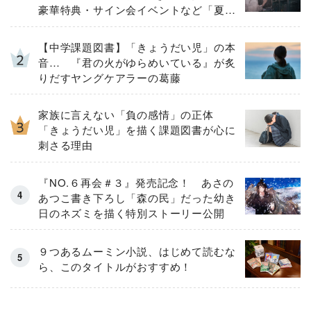
豪華特典・サイン会イベントなど「夏の
３大ニュース」を一挙解禁！
【中学課題図書】「きょうだい児」の本
音… 『君の火がゆらめいている』が炙
りだすヤングケアラーの葛藤
家族に言えない「負の感情」の正体
「きょうだい児」を描く課題図書が心に
刺さる理由
『NO.６再会＃３』発売記念！ あさの
あつこ書き下ろし「森の民」だった幼き
日のネズミを描く特別ストーリー公開
９つあるムーミン小説、はじめて読むな
ら、このタイトルがおすすめ！