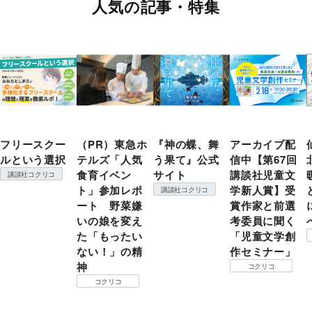
人気の記事・特集
フリースクー
（PR）東急ホ
『神の蝶、舞
アーカイブ配
ルという選択
テルズ「人気
う果て』公式
信中【第67回
食育イベン
サイト
講談社児童文
講談社コクリコ
ト」参加レポ
学新人賞】受
講談社コクリコ
ート 野菜嫌
賞作家と前選
いの娘を変え
考委員に聞く
た「もったい
「児童文学創
ない！」の精
作セミナー」
神
コクリコ
コクリコ