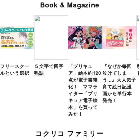
Book & Magazine
フリースクー
５文字で四字
「プリキュ
『なぜか毎回
ルという選択
熟語
ア」絵本約120
泣けてしま
点が電子書籍
う...』大人気子
化！ ママラ
育て絵日記漫
イター「プリ
画から単行本
キュア電子絵
発売！
本」を買って
みた！
コクリコ ファミリー