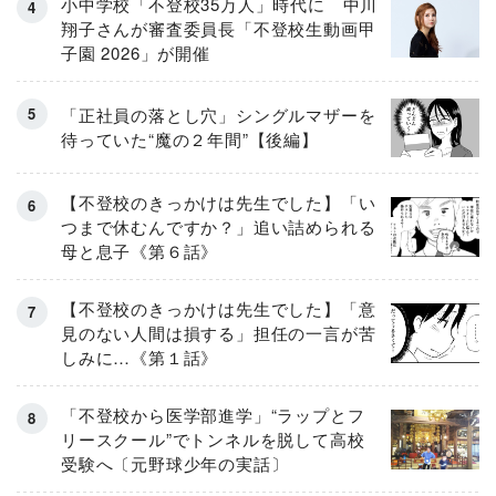
小中学校「不登校35万人」時代に 中川
翔子さんが審査委員長「不登校生動画甲
子園 2026」が開催
「正社員の落とし穴」シングルマザーを
待っていた“魔の２年間”【後編】
【不登校のきっかけは先生でした】「い
つまで休むんですか？」追い詰められる
母と息子《第６話》
【不登校のきっかけは先生でした】「意
見のない人間は損する」担任の一言が苦
しみに…《第１話》
「不登校から医学部進学」“ラップとフ
リースクール”でトンネルを脱して高校
受験へ〔元野球少年の実話〕