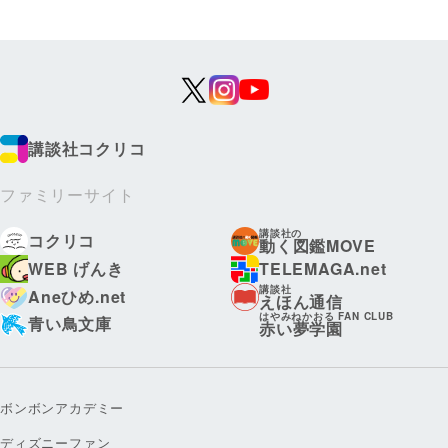
講談社コクリコ
ファミリーサイト
講談社の
コクリコ
動く図鑑MOVE
WEB げんき
TELEMAGA.net
講談社
Aneひめ.net
えほん通信
はやみねかおる FAN CLUB
青い鳥文庫
赤い夢学園
ボンボンアカデミー
ディズニーファン