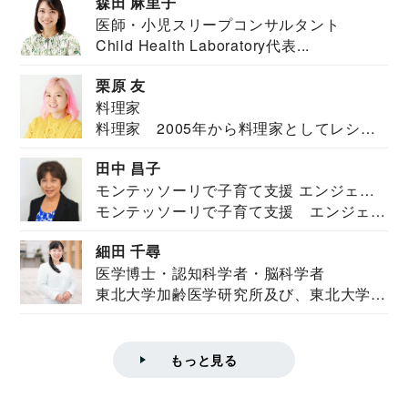
森田 麻里子
医師・小児スリープコンサルタント
Child Health Laboratory代表...
栗原 友
料理家
料理家 2005年から料理家としてレシピ
を紹介。東...
田中 昌子
モンテッソーリで子育て支援 エンジェル
モンテッソーリで子育て支援 エンジェル
ズハウス研究所所長
ズハウス研究...
細田 千尋
医学博士・認知科学者・脳科学者
東北大学加齢医学研究所及び、東北大学大
学院情報科学...
もっと見る