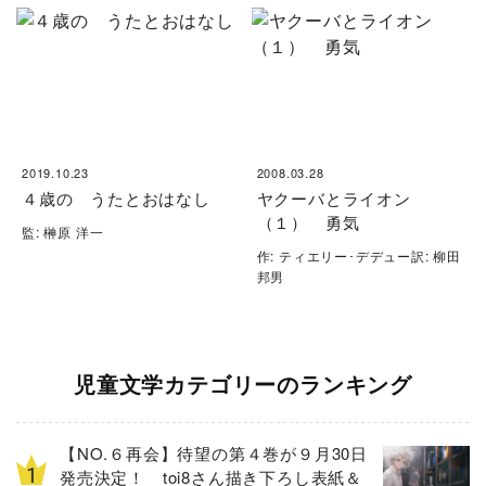
2019.10.23
2008.03.28
４歳の うたとおはなし
ヤクーバとライオン
（１） 勇気
監: 榊原 洋一
作: ティエリー･デデュー訳: 柳田
邦男
児童文学カテゴリーのランキング
【NO.６再会】待望の第４巻が９月30日
発売決定！ toi8さん描き下ろし表紙＆