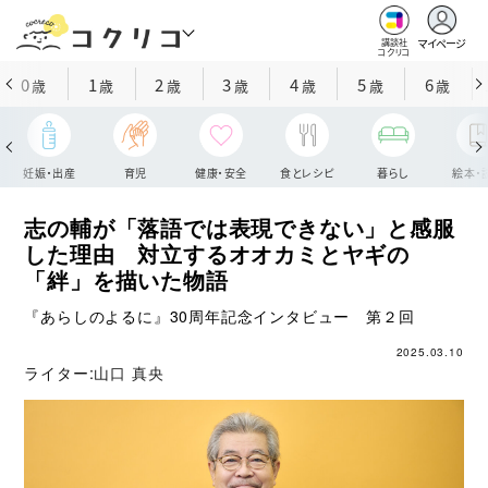
マイページ
講談社
コクリコ
0
1
2
3
4
5
6
歳
歳
歳
歳
歳
歳
歳
妊娠・出産
育児
健康・安全
食とレシピ
暮らし
絵本・
志の輔が「落語では表現できない」と感服
した理由 対立するオオカミとヤギの
「絆」を描いた物語
『あらしのよるに』30周年記念インタビュー 第２回
2025.03.10
ライター:
山口 真央