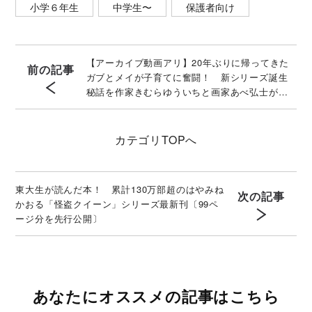
小学６年生
中学生〜
保護者向け
【アーカイブ動画アリ】20年ぶりに帰ってきた
前の記事
ガブとメイが子育てに奮闘！ 新シリーズ誕生
秘話を作家きむらゆういちと画家あべ弘士が語
る
カテゴリ
TOPへ
東大生が読んだ本！ 累計130万部超のはやみね
次の記事
かおる「怪盗クイーン」シリーズ最新刊〔99ペ
ージ分を先行公開〕
あなたにオススメの記事はこちら