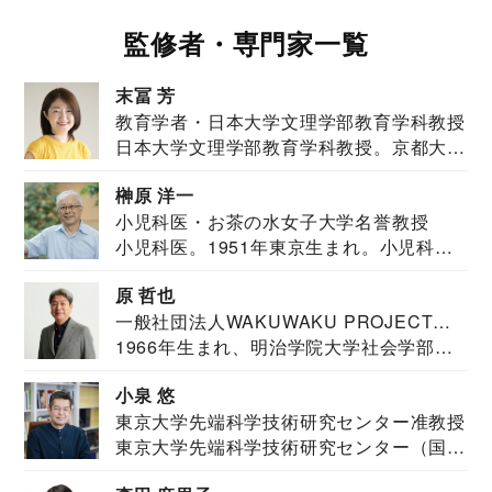
監修者・専門家一覧
末冨 芳
教育学者・日本大学文理学部教育学科教授
日本大学文理学部教育学科教授。京都大学
教育学部卒業...
榊原 洋一
小児科医・お茶の水女子大学名誉教授
小児科医。1951年東京生まれ。小児科
医。東京大学...
原 哲也
一般社団法人WAKUWAKU PROJECT
1966年生まれ、明治学院大学社会学部福
JAPAN代表・言語聴覚士・社会福祉士
祉学科卒業...
小泉 悠
東京大学先端科学技術研究センター准教授
東京大学先端科学技術研究センター（国際
安全保障構想...