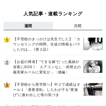
人気記事・連載ランキング
週間
月間
【不登校のきっかけは先生でした】「カ
ウンセリングの時間」生徒の情報をバラ
したのは…《第２話》
【お盆の帰省】“できる嫁“だった義妹が
深夜にSOS！ エアコンなし・肉禁止の
義実家ルールに変化が…〈後編〉
【不登校から医学部へ】中２で成績はオ
ール１「昼夜逆転」したわが子を”夜遊
び”に連れ出した母の気づき