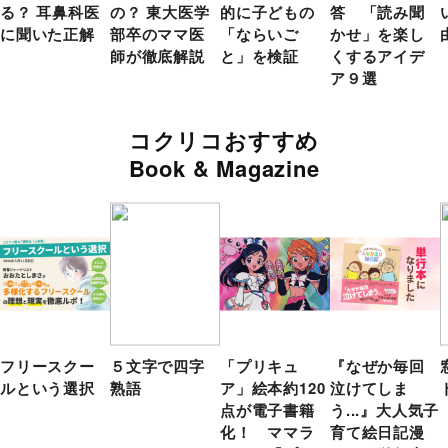
る？ 耳鼻科医
の？ 東大医学
的に子どもの
答 「読み聞
に聞いた正解
部卒のママ医
「ならいご
かせ」を楽し
師が徹底解説
と」を検証
くするアイデ
ア９選
コクリコおすすめ
Book & Magazine
フリースクー
５文字で四字
「プリキュ
『なぜか毎回
ルという選択
熟語
ア」絵本約120
泣けてしま
点が電子書籍
う...』大人気子
化！ ママラ
育て絵日記漫