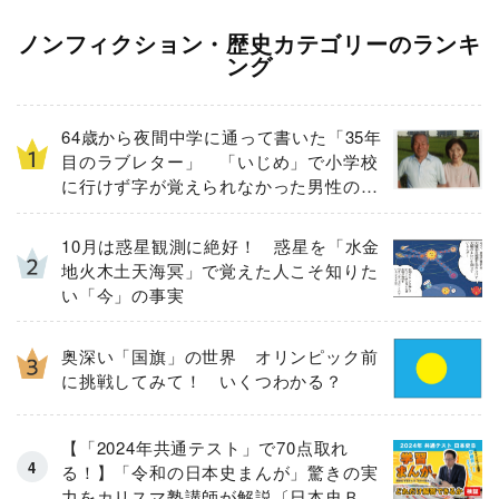
ノンフィクション・歴史カテゴリーのランキ
ング
64歳から夜間中学に通って書いた「35年
目のラブレター」 「いじめ」で小学校
に行けず字が覚えられなかった男性の実
話
10月は惑星観測に絶好！ 惑星を「水金
地火木土天海冥」で覚えた人こそ知りた
い「今」の事実
奥深い「国旗」の世界 オリンピック前
に挑戦してみて！ いくつわかる？
【「2024年共通テスト」で70点取れ
る！】「令和の日本史まんが」驚きの実
力をカリスマ塾講師が解説〔日本史Ｂ全