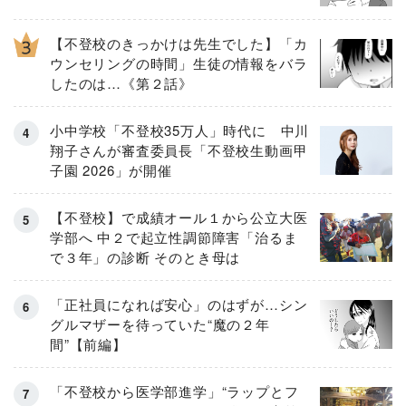
【不登校のきっかけは先生でした】「カ
ウンセリングの時間」生徒の情報をバラ
したのは…《第２話》
小中学校「不登校35万人」時代に 中川
翔子さんが審査委員長「不登校生動画甲
子園 2026」が開催
【不登校】で成績オール１から公立大医
学部へ 中２で起立性調節障害「治るま
で３年」の診断 そのとき母は
「正社員になれば安心」のはずが…シン
グルマザーを待っていた“魔の２年
間”【前編】
「不登校から医学部進学」“ラップとフ