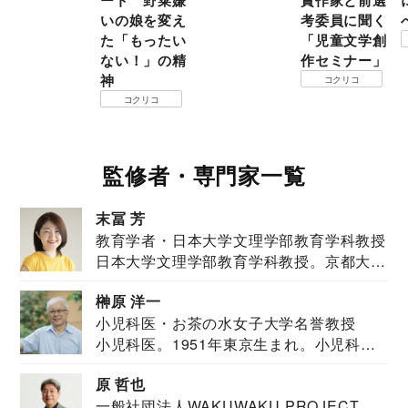
ート 野菜嫌
賞作家と前選
いの娘を変え
考委員に聞く
た「もったい
「児童文学創
ない！」の精
作セミナー」
神
コクリコ
コクリコ
監修者・専門家一覧
末冨 芳
教育学者・日本大学文理学部教育学科教授
日本大学文理学部教育学科教授。京都大学
教育学部卒業...
榊原 洋一
小児科医・お茶の水女子大学名誉教授
小児科医。1951年東京生まれ。小児科
医。東京大学...
原 哲也
一般社団法人WAKUWAKU PROJECT