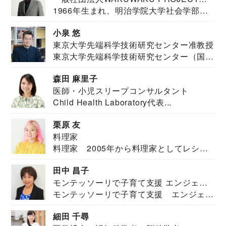
1966年生まれ、明治学院大学社会学部福
JAPAN代表・言語聴覚士・社会福祉士
祉学科卒業...
小泉 悠
東京大学先端科学技術研究センター准教授
東京大学先端科学技術研究センター（国際
安全保障構想...
森田 麻里子
医師・小児スリープコンサルタント
Child Health Laboratory代表...
栗原 友
料理家
料理家 2005年から料理家としてレシピ
を紹介。東...
田中 昌子
モンテッソーリで子育て支援 エンジェル
モンテッソーリで子育て支援 エンジェル
ズハウス研究所所長
ズハウス研究...
細田 千尋