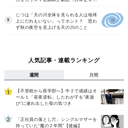
32問を徹底検証〕
じつは「天の川全体を見られる人は地球
上にだれもいない」ってホント？ 思わ
ず秋の夜空を見上げる天の川のこと
人気記事・連載ランキング
週間
月間
【不登校から医学部へ】中２で成績はオ
ール１「昼夜逆転」したわが子を”夜遊
び”に連れ出した母の気づき
「正社員の落とし穴」シングルマザーを
待っていた“魔の２年間”【後編】