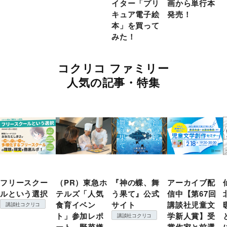
イター「プリ
画から単行本
キュア電子絵
発売！
本」を買って
みた！
コクリコ ファミリー
人気の記事・特集
フリースクー
（PR）東急ホ
『神の蝶、舞
アーカイブ配
ルという選択
テルズ「人気
う果て』公式
信中【第67回
食育イベン
サイト
講談社児童文
講談社コクリコ
ト」参加レポ
学新人賞】受
講談社コクリコ