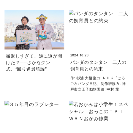
撤退しすぎて、逆に道が開
2024.10.23
パンダのタンタン 二人の
けた？──さかなクン
飼育員との約束
式、“回り道最強論”
作: 杉浦 大悟協力: ＮＨＫ「ごろ
ごろパンダ日記」制作班協力: 神
戸市立王子動物園絵: 中村 愛