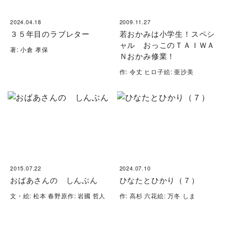
2024.04.18
2009.11.27
３５年目のラブレター
若おかみは小学生！スペシ
ャル おっこのＴＡＩＷＡ
著: 小倉 孝保
Ｎおかみ修業！
作: 令丈 ヒロ子絵: 亜沙美
2015.07.22
2024.07.10
おばあさんの しんぶん
ひなたとひかり（７）
文・絵: 松本 春野原作: 岩國 哲人
作: 高杉 六花絵: 万冬 しま