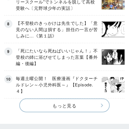
リースクール”でトンネルを脱して高校
受験へ〔元野球少年の実話〕
【不登校のきっかけは先生でした】「意
見のない人間は損する」担任の一言が苦
しみに…《第１話》
「死にたいなら死ねばいいじゃん！」不
登校の姉に浴びせてしまった言葉【番外
編・後編】
毎週土曜公開！ 医療漫画『ドクターチ
ルドレン～小児外科医～』【Episode.
４】
もっと見る