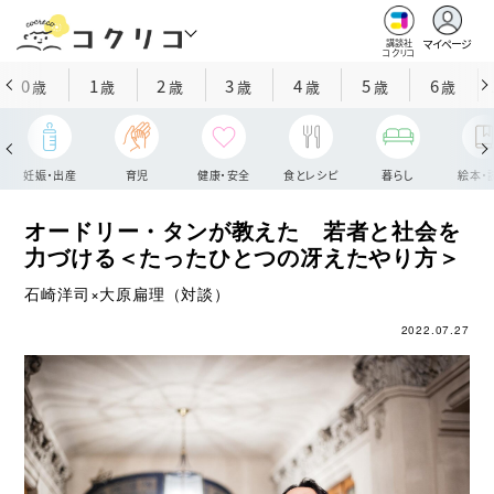
マイページ
講談社
コクリコ
0
1
2
3
4
5
6
歳
歳
歳
歳
歳
歳
歳
妊娠・出産
育児
健康・安全
食とレシピ
暮らし
絵本・
オードリー・タンが教えた 若者と社会を
力づける＜たったひとつの冴えたやり方＞
石崎洋司×大原扁理（対談）
2022.07.27