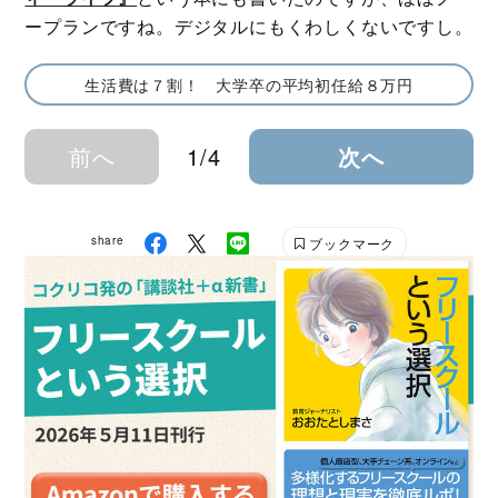
ープランですね。デジタルにもくわしくないですし。
生活費は７割！ 大学卒の平均初任給８万円
前へ
1/4
次へ
share
ブックマーク