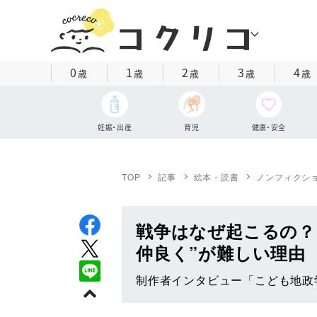
0
1
2
3
4
歳
歳
歳
歳
歳
妊娠・出産
育児
健康・安全
TOP
記事
絵本・読書
ノンフィクシ
戦争はなぜ起こるの？
仲良く”が難しい理由
制作者インタビュー「こども地政