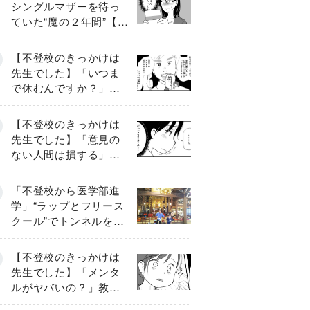
シングルマザーを待っ
ていた“魔の２年間”【後
編】
【不登校のきっかけは
先生でした】「いつま
で休むんですか？」追
い詰められる母と息子
《第６話》
【不登校のきっかけは
先生でした】「意見の
ない人間は損する」担
任の一言が苦しみに…
《第１話》
「不登校から医学部進
学」“ラップとフリース
クール”でトンネルを脱
して高校受験へ〔元野
球少年の実話〕
【不登校のきっかけは
先生でした】「メンタ
ルがヤバいの？」教室
で始まった悪ふざけ