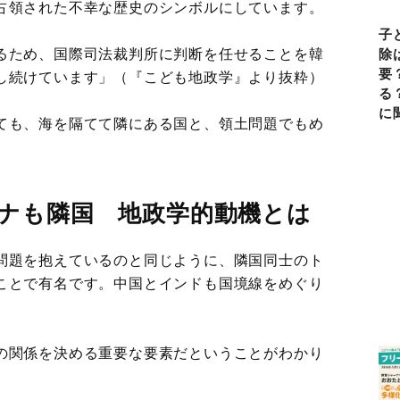
占領された不幸な歴史のシンボルにしています。
子
るため、国際司法裁判所に判断を任せることを韓
除
要
し続けています」（『こども地政学』より抜粋）
る
に
ても、海を隔てて隣にある国と、領土問題でもめ
ナも隣国 地政学的動機とは
問題を抱えているのと同じように、隣国同士のト
ことで有名です。中国とインドも国境線をめぐり
の関係を決める重要な要素だということがわかり
）