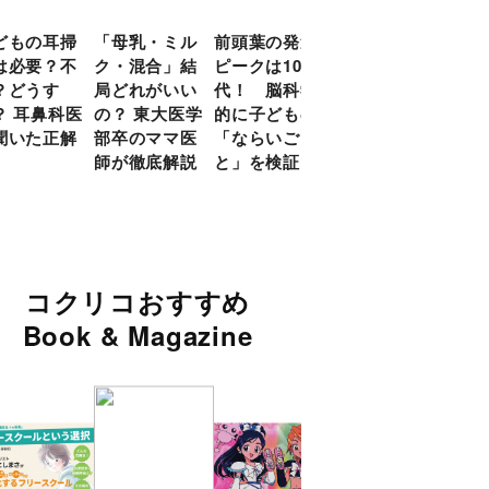
どもの耳掃
「母乳・ミル
前頭葉の発達
約９割のママ
現役
は必要？不
ク・混合」結
ピークは10
が「つら
談員
？どうす
局どれがいい
代！ 脳科学
い！」と回
に偏
？ 耳鼻科医
の？ 東大医学
的に子どもの
答 「読み聞
い」
聞いた正解
部卒のママ医
「ならいご
かせ」を楽し
由
師が徹底解説
と」を検証
くするアイデ
ア９選
コクリコおすすめ
Book & Magazine