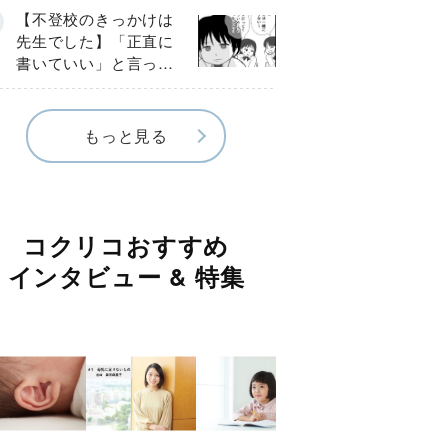
《第３話》
【不登校のきっかけは
先生でした】「正直に
書いていい」と言った
のに…信じた言葉は噓
だった《第４話》
もっと見る
コクリコおすすめ
インタビュー & 特集