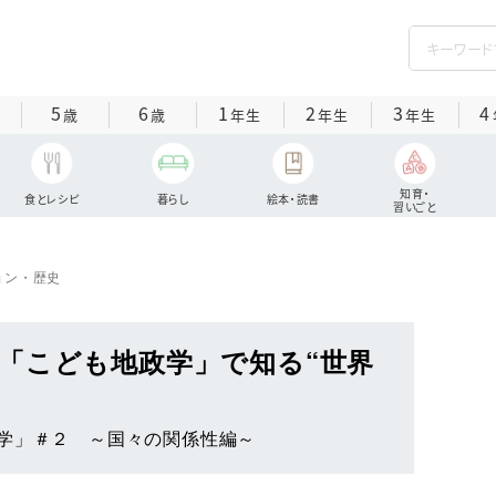
5
6
1
2
3
4
歳
歳
年生
年生
年生
知育・
食とレシピ
暮らし
絵本・読書
習いごと
ョン・歴史
「こども地政学」で知る“世界
学」＃２ ～国々の関係性編～