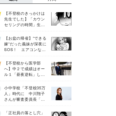
【不登校のきっかけは
先生でした】「カウン
セリングの時間」生徒
の情報をバラしたの
は…《第２話》
【お盆の帰省】“できる
嫁“だった義妹が深夜に
SOS！ エアコンな
し・肉禁止の義実家ル
ールに変化が…〈後
【不登校から医学部
編〉
へ】中２で成績はオー
ル１「昼夜逆転」した
わが子を”夜遊び”に連れ
出した母の気づき
小中学校「不登校35万
人」時代に 中川翔子
さんが審査委員長「不
登校生動画甲子園
2026」が開催
「正社員の落とし穴」