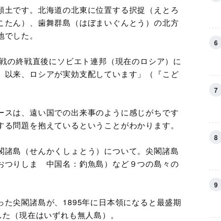
領土です。北海道の北東に位置する択捉（えとろ
こたん）、歯舞群島（はぼまいぐんとう）の北方
地でした。
大戦の終戦直後にソビエト連邦（現在のロシア）に
。以来、ロシアが実効支配しています」（『こど
ースは、遠い国での出来事のように感じがちです
する問題を抱えているということがわかります。
閣諸島（せんかくしょとう）について。尖閣諸島
おつりしま 中国名：釣魚島）など９つの島々の
た尖閣諸島が、1895年に日本領になると最盛期
した（現在はいずれも無人島）。