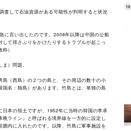
を調査して石油資源がある可能性が判明すると状況
と急に言い出したのです。2008年以降は中国の公船
対して揺さぶりをかけたりするトラブルが起こっ
抜粋）
しま）問題。
男島（西島）の２つの島と、その周辺の数十の小
韓国名：独島）があります。竹島とは、単独の島
日本の領土ですが、1952年に当時の韓国の李承
承晩ライン』と呼ばれる境界線を一方的に設定し
範囲内に入れたのです。以降、竹島に軍事施設を