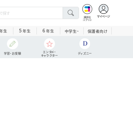
マイページ
講談社
コクリコ
5
6
年生
年生
年生
中学生~
保護者向け
エンタメ・
学習・お受験
ディズニー
キャラクター