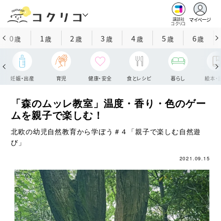
マイページ
講談社
コクリコ
0
1
2
3
4
5
6
歳
歳
歳
歳
歳
歳
歳
妊娠・出産
育児
健康・安全
食とレシピ
暮らし
絵本・
「森のムッレ教室」温度・香り・色のゲー
ムを親子で楽しむ！
北欧の幼児自然教育から学ぼう＃４「親子で楽しむ自然遊
び」
2021.09.15