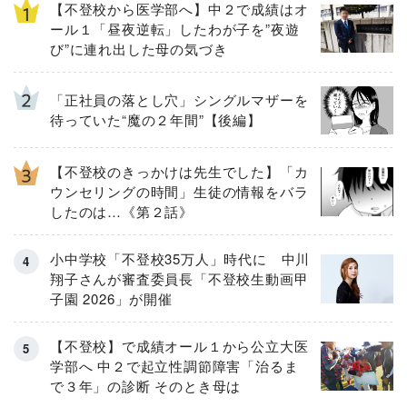
【不登校から医学部へ】中２で成績はオ
ール１「昼夜逆転」したわが子を”夜遊
び”に連れ出した母の気づき
「正社員の落とし穴」シングルマザーを
待っていた“魔の２年間”【後編】
【不登校のきっかけは先生でした】「カ
ウンセリングの時間」生徒の情報をバラ
したのは…《第２話》
小中学校「不登校35万人」時代に 中川
翔子さんが審査委員長「不登校生動画甲
子園 2026」が開催
【不登校】で成績オール１から公立大医
学部へ 中２で起立性調節障害「治るま
で３年」の診断 そのとき母は