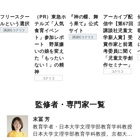
フリースクー
（PR）東急ホ
『神の蝶、舞
アーカイブ配
ルという選択
テルズ「人気
う果て』公式
信中【第67回
食育イベン
サイト
講談社児童文
講談社コクリコ
ト」参加レポ
学新人賞】受
講談社コクリコ
ート 野菜嫌
賞作家と前選
いの娘を変え
考委員に聞く
た「もったい
「児童文学創
ない！」の精
作セミナー」
神
コクリコ
コクリコ
監修者・専門家一覧
末冨 芳
教育学者・日本大学文理学部教育学科教授
日本大学文理学部教育学科教授。京都大学