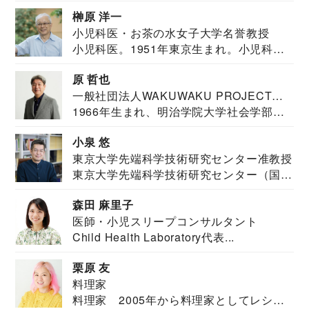
教育学部卒業...
榊原 洋一
小児科医・お茶の水女子大学名誉教授
小児科医。1951年東京生まれ。小児科
医。東京大学...
原 哲也
一般社団法人WAKUWAKU PROJECT
1966年生まれ、明治学院大学社会学部福
JAPAN代表・言語聴覚士・社会福祉士
祉学科卒業...
小泉 悠
東京大学先端科学技術研究センター准教授
東京大学先端科学技術研究センター（国際
安全保障構想...
森田 麻里子
医師・小児スリープコンサルタント
Child Health Laboratory代表...
栗原 友
料理家
料理家 2005年から料理家としてレシピ