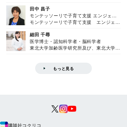
を紹介。東...
田中 昌子
モンテッソーリで子育て支援 エンジェル
モンテッソーリで子育て支援 エンジェル
ズハウス研究所所長
ズハウス研究...
細田 千尋
医学博士・認知科学者・脳科学者
東北大学加齢医学研究所及び、東北大学大
学院情報科学...
もっと見る
講談社コクリコ