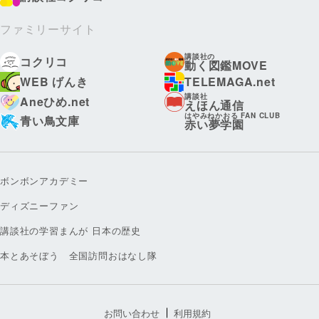
ファミリーサイト
講談社の
コクリコ
動く図鑑MOVE
WEB げんき
TELEMAGA.net
講談社
Aneひめ.net
えほん通信
はやみねかおる FAN CLUB
青い鳥文庫
赤い夢学園
ボンボンアカデミー
ディズニーファン
講談社の学習まんが 日本の歴史
本とあそぼう 全国訪問おはなし隊
お問い合わせ
利用規約