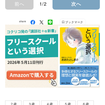
前へ
1/2
次へ
share
ブックマーク
２歳
３歳
４歳
５歳
６歳