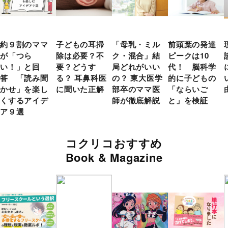
約９割のママ
子どもの耳掃
「母乳・ミル
前頭葉の発達
が「つら
除は必要？不
ク・混合」結
ピークは10
い！」と回
要？どうす
局どれがいい
代！ 脳科学
答 「読み聞
る？ 耳鼻科医
の？ 東大医学
的に子どもの
かせ」を楽し
に聞いた正解
部卒のママ医
「ならいご
くするアイデ
師が徹底解説
と」を検証
ア９選
コクリコおすすめ
Book & Magazine