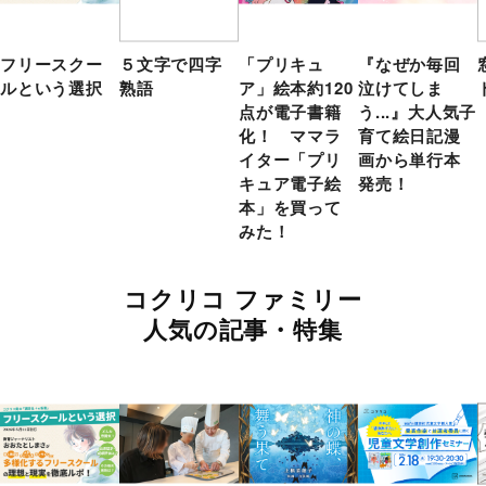
フリースクー
５文字で四字
「プリキュ
『なぜか毎回
ルという選択
熟語
ア」絵本約120
泣けてしま
点が電子書籍
う...』大人気子
化！ ママラ
育て絵日記漫
イター「プリ
画から単行本
キュア電子絵
発売！
本」を買って
みた！
コクリコ ファミリー
人気の記事・特集