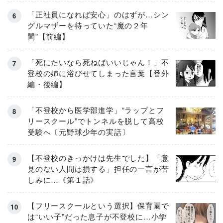
「正社員になれば安心」のはずが…シン
グルマザーを待っていた“魔の２年
間”【前編】
「死にたいなら死ねばいいじゃん！」不
登校の姉に浴びせてしまった言葉【番外
編・後編】
「不登校から医学部進学」“ラップとフ
リースクール”でトンネルを脱して高校
受験へ〔元野球少年の実話〕
【不登校のきっかけは先生でした】「意
見のない人間は損する」担任の一言が苦
しみに…《第１話》
【フリースクールという選択】保育園で
は“いい子”だった息子が不登校に…小学