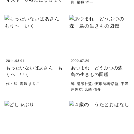
監: 榊原 洋一
2011.03.04
2022.07.29
もったいないばあさん も
あつまれ どうぶつの森
りへ いく
島の生きもの図鑑
作・絵: 真珠 まりこ
編: 講談社監: 伊藤 弥寿彦監: 平沢
達矢監: 宮崎 佑介