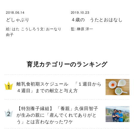
2018.06.14
2019.10.23
どしゃぶり
４歳の うたとおはなし
絵: はた こうしろう文: おーなり
監: 榊原 洋一
由子
育児カテゴリーのランキング
離乳食初期スケジュール 「１週目から
４週目」までの献立と与え方
【特別養子縁組】 「養親」久保田智子
が生みの親に「産んでくれてありがと
う」とは言わなかったワケ