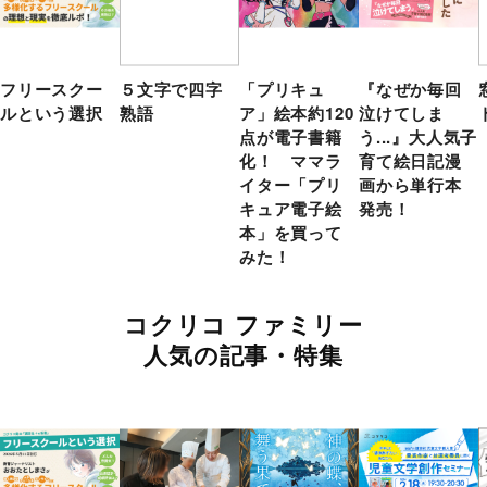
フリースクー
５文字で四字
「プリキュ
『なぜか毎回
ルという選択
熟語
ア」絵本約120
泣けてしま
点が電子書籍
う...』大人気子
化！ ママラ
育て絵日記漫
イター「プリ
画から単行本
キュア電子絵
発売！
本」を買って
みた！
コクリコ ファミリー
人気の記事・特集