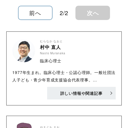
前へ
2/2
次へ
むらなか なおと
村中 直人
Naoto Muranaka
臨床心理士
1977年生まれ。臨床心理士・公認心理師。一般社団法
人子ども・青少年育成支援協会代表理事。
Neurodiversity at Work株式会社代表取締役。人の神
詳しい情報や関連記事
経学的な多様性に着目し、脳・神経由来の異文化相互
理解の促進、および働き方、学びかたの多様性が尊重
される社会の実現を目指して活動。2008年から多様な
ニーズのある子どもたちが学び方を学ぶための学習支
援事業「あすはな先生」の立ち上げと運営に携わり、
やまぐち まお