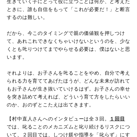
生きていく子にとって役に立つことは何か、と考えた
ときに、誰も自信をもって「これが必要だ！」と断言
するのは難しい。
だから、今このタイミングで親の価値観を押しつけ
て、あれこれできなくちゃいけないというのを、少な
くとも𠮟りつけてまでやらせる必要は、僕はないと思
います。
それよりは、お子さんを𠮟ることをやめ、自分で考え
られる力を育ててあげたほうが、どんな未来が訪れて
もお子さんが生き抜いていけるはず。お子さんの幸せ
を突き詰めて考えれば、どういう育て方をしたらいい
のか、おのずとこたえは出てきます。
【村中直人さんへのインタビューは全３回。
１回目
では、叱ることのメカニズムと叱り続けるリスクにつ
いて、２回目では、しつけ躾や指導を「叱らず」にす