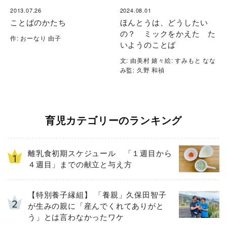
2013.07.26
2024.08.01
ことばのかたち
ほんとうは、どうしたい
の？ ミックをかえた た
作: おーなり 由子
いようのことば
文: 由美村 嬉々絵: すみもと なな
み監: 久野 和禎
育児カテゴリーのランキング
離乳食初期スケジュール 「１週目から
４週目」までの献立と与え方
【特別養子縁組】 「養親」久保田智子
が生みの親に「産んでくれてありがと
う」とは言わなかったワケ