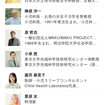
日本大学文理学部教育学科教授。京都大学
教育学部卒業...
榊原 洋一
小児科医・お茶の水女子大学名誉教授
小児科医。1951年東京生まれ。小児科
医。東京大学...
原 哲也
一般社団法人WAKUWAKU PROJECT
1966年生まれ、明治学院大学社会学部福
JAPAN代表・言語聴覚士・社会福祉士
祉学科卒業...
小泉 悠
東京大学先端科学技術研究センター准教授
東京大学先端科学技術研究センター（国際
安全保障構想...
森田 麻里子
医師・小児スリープコンサルタント
Child Health Laboratory代表...
栗原 友
料理家