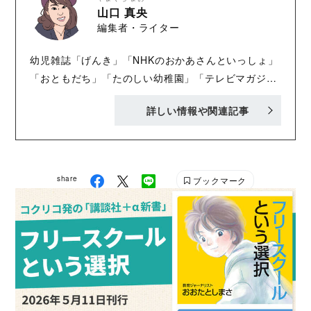
現在は「発達障害サポーター'sスクール」での支援者
山口 真央
編集者・ライター
育成にも力を入れている。著書に『ニューロダイバー
シティの教科書――多様性尊重社会へのキーワード』
幼児雑誌「げんき」「NHKのおかあさんといっしょ」
（金子書房）、『〈叱る依存〉がとまらない』（紀伊
「おともだち」「たのしい幼稚園」「テレビマガジ
国屋書店）がある。
ン」の編集者兼ライター。2018年生まれの男子を育て
詳しい情報や関連記事
る母。趣味はドラマとお笑いを観ること。
share
ブックマーク