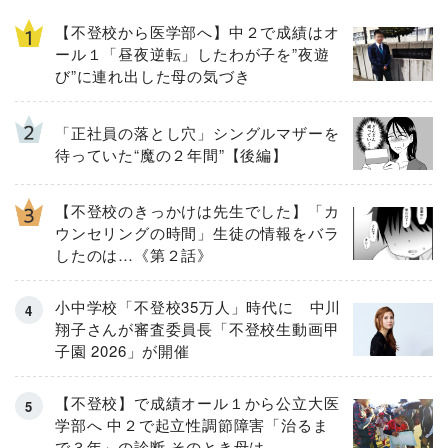
【不登校から医学部へ】中２で成績はオ
ール１「昼夜逆転」したわが子を”夜遊
び”に連れ出した母の気づき
「正社員の落とし穴」シングルマザーを
待っていた“魔の２年間”【後編】
【不登校のきっかけは先生でした】「カ
ウンセリングの時間」生徒の情報をバラ
したのは…《第２話》
小中学校「不登校35万人」時代に 中川
翔子さんが審査委員長「不登校生動画甲
子園 2026」が開催
【不登校】で成績オール１から公立大医
学部へ 中２で起立性調節障害「治るま
で３年」の診断 そのとき母は