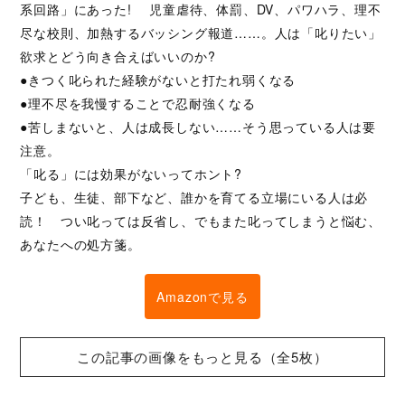
系回路」にあった! 児童虐待、体罰、DV、パワハラ、理不
尽な校則、加熱するバッシング報道……。人は「叱りたい」
欲求とどう向き合えばいいのか?
●きつく叱られた経験がないと打たれ弱くなる
●理不尽を我慢することで忍耐強くなる
●苦しまないと、人は成長しない……そう思っている人は要
注意。
「叱る」には効果がないってホント?
子ども、生徒、部下など、誰かを育てる立場にいる人は必
読！ つい叱っては反省し、でもまた叱ってしまうと悩む、
あなたへの処方箋。
Amazonで見る
この記事の画像をもっと見る（全5枚）