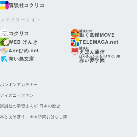
講談社コクリコ
ファミリーサイト
講談社の
コクリコ
動く図鑑MOVE
WEB げんき
TELEMAGA.net
講談社
Aneひめ.net
えほん通信
はやみねかおる FAN CLUB
青い鳥文庫
赤い夢学園
ボンボンアカデミー
ディズニーファン
講談社の学習まんが 日本の歴史
本とあそぼう 全国訪問おはなし隊