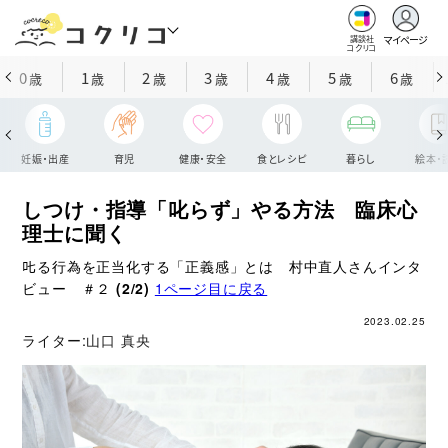
マイページ
講談社
コクリコ
0
1
2
3
4
5
6
歳
歳
歳
歳
歳
歳
歳
妊娠・出産
育児
健康・安全
食とレシピ
暮らし
絵本・
しつけ・指導「叱らず」やる方法 臨床心
理士に聞く
𠮟る行為を正当化する「正義感」とは 村中直人さんインタ
ビュー ＃２
(2/2)
1ページ目に戻る
2023.02.25
ライター:
山口 真央