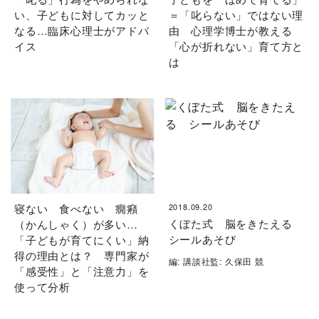
い、子どもに対してカッと
＝「叱らない」ではない理
なる…臨床心理士がアドバ
由 心理学博士が教える
イス
「心が折れない」育て方と
は
寝ない 食べない 癇癪
2018.09.20
くぼた式 脳をきたえる
（かんしゃく）が多い…
シールあそび
「子どもが育てにくい」納
得の理由とは？ 専門家が
編: 講談社監: 久保田 競
「感受性」と「注意力」を
使って分析