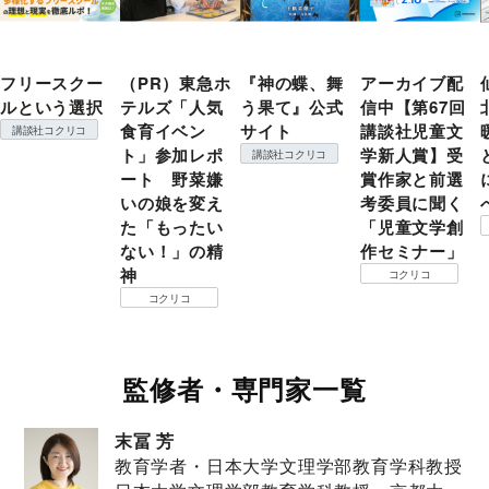
フリースクー
（PR）東急ホ
『神の蝶、舞
アーカイブ配
ルという選択
テルズ「人気
う果て』公式
信中【第67回
食育イベン
サイト
講談社児童文
講談社コクリコ
ト」参加レポ
学新人賞】受
講談社コクリコ
ート 野菜嫌
賞作家と前選
いの娘を変え
考委員に聞く
た「もったい
「児童文学創
ない！」の精
作セミナー」
神
コクリコ
コクリコ
監修者・専門家一覧
末冨 芳
教育学者・日本大学文理学部教育学科教授