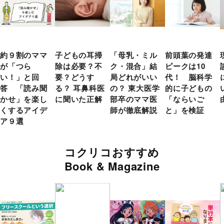
約９割のママ
子どもの耳掃
「母乳・ミル
前頭葉の発達
が「つら
除は必要？不
ク・混合」結
ピークは10
い！」と回
要？どうす
局どれがいい
代！ 脳科学
答 「読み聞
る？ 耳鼻科医
の？ 東大医学
的に子どもの
かせ」を楽し
に聞いた正解
部卒のママ医
「ならいご
くするアイデ
師が徹底解説
と」を検証
ア９選
コクリコおすすめ
Book & Magazine