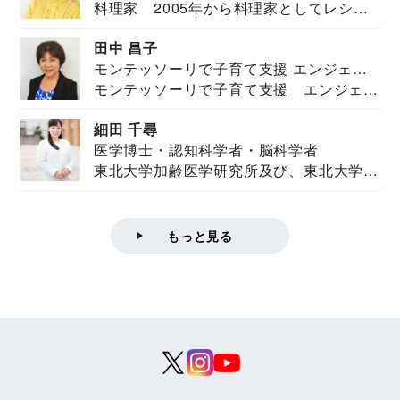
料理家 2005年から料理家としてレシピ
を紹介。東...
田中 昌子
モンテッソーリで子育て支援 エンジェル
モンテッソーリで子育て支援 エンジェル
ズハウス研究所所長
ズハウス研究...
細田 千尋
医学博士・認知科学者・脳科学者
東北大学加齢医学研究所及び、東北大学大
学院情報科学...
もっと見る