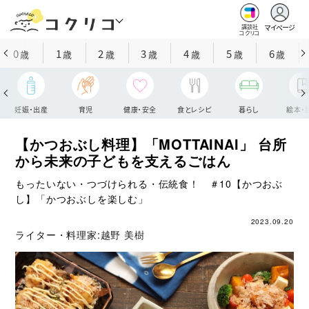
マイページ
講談社
コクリコ
0
1
2
3
4
5
6
歳
歳
歳
歳
歳
歳
歳
妊娠・出産
育児
健康・安全
食とレシピ
暮らし
絵本・
【かつおぶし料理】「MOTTAINAI」 台所
から未来の子どもを支えるごはん
もったいない・つづけられる・伝統食！ ＃10【かつおぶ
し】「かつおぶしを楽しむ」
2023.09.20
ライター・料理家:
越野 美樹