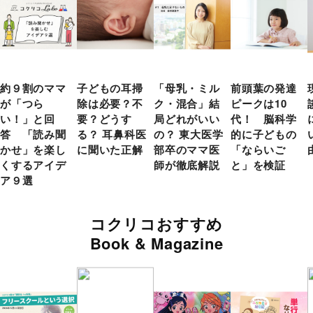
約９割のママ
子どもの耳掃
「母乳・ミル
前頭葉の発達
が「つら
除は必要？不
ク・混合」結
ピークは10
い！」と回
要？どうす
局どれがいい
代！ 脳科学
答 「読み聞
る？ 耳鼻科医
の？ 東大医学
的に子どもの
かせ」を楽し
に聞いた正解
部卒のママ医
「ならいご
くするアイデ
師が徹底解説
と」を検証
ア９選
コクリコおすすめ
Book & Magazine