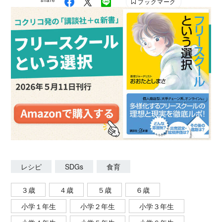
share
ブックマーク
レシピ
SDGs
食育
３歳
４歳
５歳
６歳
小学１年生
小学２年生
小学３年生