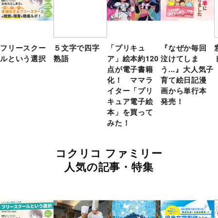
フリースクー
５文字で四字
「プリキュ
『なぜか毎回
ルという選択
熟語
ア」絵本約120
泣けてしま
点が電子書籍
う...』大人気子
化！ ママラ
育て絵日記漫
イター「プリ
画から単行本
キュア電子絵
発売！
本」を買って
みた！
コクリコ ファミリー
人気の記事・特集