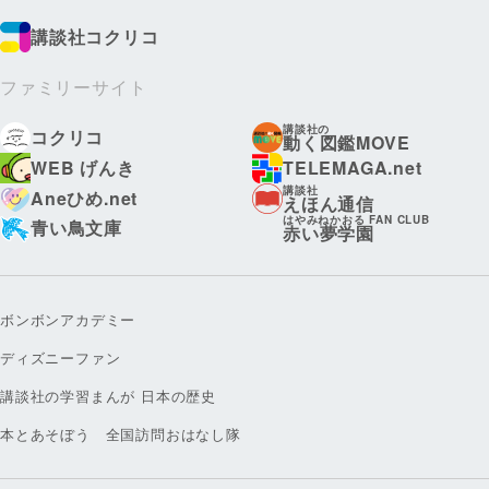
講談社コクリコ
ファミリーサイト
講談社の
コクリコ
動く図鑑MOVE
WEB げんき
TELEMAGA.net
講談社
Aneひめ.net
えほん通信
はやみねかおる FAN CLUB
青い鳥文庫
赤い夢学園
ボンボンアカデミー
ディズニーファン
講談社の学習まんが 日本の歴史
本とあそぼう 全国訪問おはなし隊