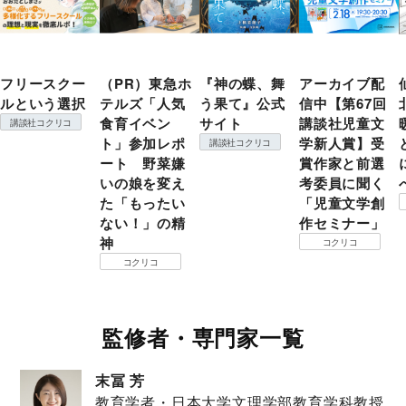
フリースクー
（PR）東急ホ
『神の蝶、舞
アーカイブ配
ルという選択
テルズ「人気
う果て』公式
信中【第67回
食育イベン
サイト
講談社児童文
講談社コクリコ
ト」参加レポ
学新人賞】受
講談社コクリコ
ート 野菜嫌
賞作家と前選
いの娘を変え
考委員に聞く
た「もったい
「児童文学創
ない！」の精
作セミナー」
神
コクリコ
コクリコ
監修者・専門家一覧
末冨 芳
教育学者・日本大学文理学部教育学科教授