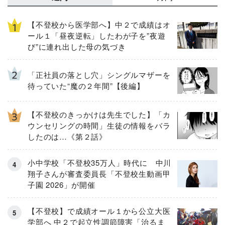
【不登校から医学部へ】中２で成績はオ
ール１「昼夜逆転」したわが子を”夜遊
び”に連れ出した母の気づき
「正社員の落とし穴」シングルマザーを
待っていた“魔の２年間”【後編】
【不登校のきっかけは先生でした】「カ
ウンセリングの時間」生徒の情報をバラ
したのは…《第２話》
小中学校「不登校35万人」時代に 中川
翔子さんが審査委員長「不登校生動画甲
子園 2026」が開催
【不登校】で成績オール１から公立大医
学部へ 中２で起立性調節障害「治るま