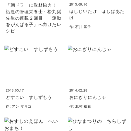
「朝ドラ」に取材協力！
2015.09.10
ほしじいたけ ほしばあた
話題の管理栄養士・松丸奨
け
先生の連載２回目 「運動
をがんばる子」へ向けたレ
作: 石川 基子
シピ
2018.05.17
2014.02.28
どすこい すしずもう
おにぎりにんじゃ
作: アン マサコ
作: 北村 裕花