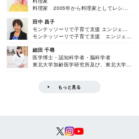
料理家
料理家 2005年から料理家としてレシピ
を紹介。東...
田中 昌子
モンテッソーリで子育て支援 エンジェル
モンテッソーリで子育て支援 エンジェル
ズハウス研究所所長
ズハウス研究...
細田 千尋
医学博士・認知科学者・脳科学者
東北大学加齢医学研究所及び、東北大学大
学院情報科学...
もっと見る