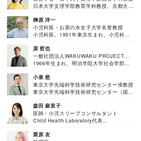
日本大学文理学部教育学科教授。京都大学
教育学部卒業...
榊原 洋一
小児科医・お茶の水女子大学名誉教授
小児科医。1951年東京生まれ。小児科
医。東京大学...
原 哲也
一般社団法人WAKUWAKU PROJECT
1966年生まれ、明治学院大学社会学部福
JAPAN代表・言語聴覚士・社会福祉士
祉学科卒業...
小泉 悠
東京大学先端科学技術研究センター准教授
東京大学先端科学技術研究センター（国際
安全保障構想...
森田 麻里子
医師・小児スリープコンサルタント
Child Health Laboratory代表...
栗原 友