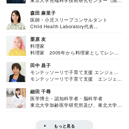
東京大学先端科学技術研究センター（国際
安全保障構想...
森田 麻里子
医師・小児スリープコンサルタント
Child Health Laboratory代表...
栗原 友
料理家
料理家 2005年から料理家としてレシピ
を紹介。東...
田中 昌子
モンテッソーリで子育て支援 エンジェル
モンテッソーリで子育て支援 エンジェル
ズハウス研究所所長
ズハウス研究...
細田 千尋
医学博士・認知科学者・脳科学者
東北大学加齢医学研究所及び、東北大学大
学院情報科学...
もっと見る