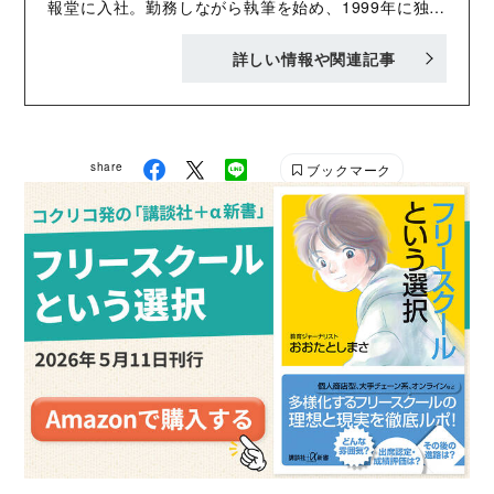
報堂に入社。勤務しながら執筆を始め、1999年に独
立。 ラグビーＷ杯は６度、五輪は７度の取材経験を誇
詳しい情報や関連記事
り、日本人メジャーリーガーとの著作も多い。 また、
舞伎などの伝統芸能の原稿も多く手掛ける。 主な著書
に『気仙沼に消えた姉を追って』、『エディー・ジョ
ーンズとの対話 コーチングとは信じること』、『箱根
share
ブックマーク
駅』（文藝春秋刊）、関西学院大学アメリカンフット
ボール部・鳥内秀晃前監督との共著『どんな男になん
ねん』（ベースボールマガジン社刊）など。