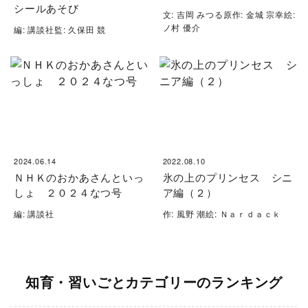
シールあそび
文: 吉岡 みつる原作: 金城 宗幸絵:
ノ村 優介
編: 講談社監: 久保田 競
2024.06.14
2022.08.10
ＮＨＫのおかあさんといっ
氷の上のプリンセス シニ
しょ ２０２４なつ号
ア編（２）
編: 講談社
作: 風野 潮絵: Ｎａｒｄａｃｋ
知育・習いごとカテゴリーのランキング