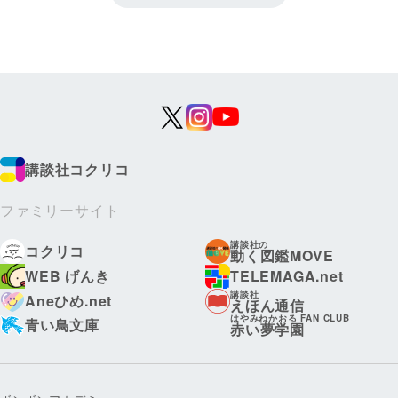
講談社コクリコ
ファミリーサイト
講談社の
コクリコ
動く図鑑MOVE
WEB げんき
TELEMAGA.net
講談社
Aneひめ.net
えほん通信
はやみねかおる FAN CLUB
青い鳥文庫
赤い夢学園