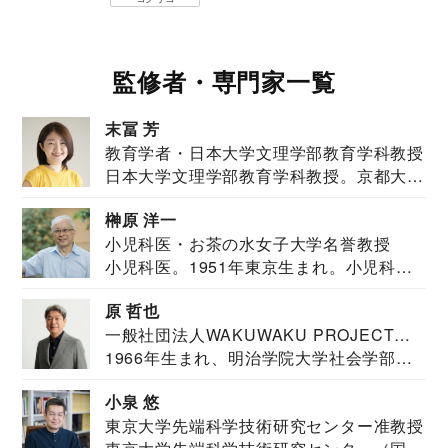
監修者・専門家一覧
末冨 芳
教育学者・日本大学文理学部教育学科教授
日本大学文理学部教育学科教授。京都大学
教育学部卒業...
榊原 洋一
小児科医・お茶の水女子大学名誉教授
小児科医。1951年東京生まれ。小児科
医。東京大学...
原 哲也
一般社団法人WAKUWAKU PROJECT
1966年生まれ、明治学院大学社会学部福
JAPAN代表・言語聴覚士・社会福祉士
祉学科卒業...
小泉 悠
東京大学先端科学技術研究センター准教授