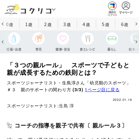
マイページ
講談社
コクリコ
0
1
2
3
4
5
6
歳
歳
歳
歳
歳
歳
歳
妊娠・出産
育児
健康・安全
食とレシピ
暮らし
絵本・
「３つの親ルール」 スポーツで子どもと
親が成長するための鉄則とは？
スポーツジャーナリスト・生島淳さん「幼児期のスポーツ」
＃３ 親のサポートの関わり方
(3/3)
1ページ目に戻る
2022.01.16
スポーツジャーナリスト:
生島 淳
コーチの指導を親子で共有〔 親ルール３〕