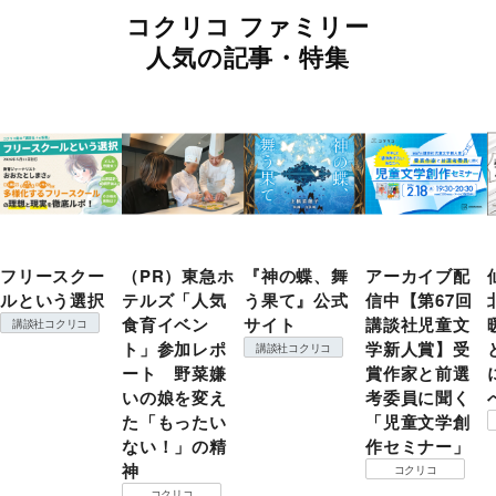
コクリコ ファミリー
人気の記事・特集
フリースクー
（PR）東急ホ
『神の蝶、舞
アーカイブ配
ルという選択
テルズ「人気
う果て』公式
信中【第67回
食育イベン
サイト
講談社児童文
講談社コクリコ
ト」参加レポ
学新人賞】受
講談社コクリコ
ート 野菜嫌
賞作家と前選
いの娘を変え
考委員に聞く
た「もったい
「児童文学創
ない！」の精
作セミナー」
神
コクリコ
コクリコ