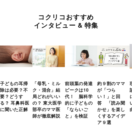
コクリコおすすめ
インタビュー & 特集
子どもの耳掃
「母乳・ミル
前頭葉の発達
約９割のママ
除は必要？不
ク・混合」結
ピークは10
が「つら
要？どうす
局どれがいい
代！ 脳科学
い！」と回
る？ 耳鼻科医
の？ 東大医学
的に子どもの
答 「読み聞
に聞いた正解
部卒のママ医
「ならいご
かせ」を楽し
師が徹底解説
と」を検証
くするアイデ
ア９選