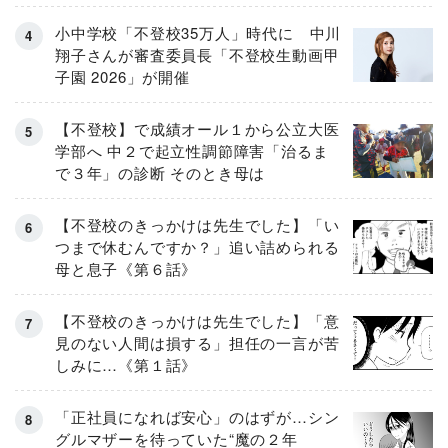
小中学校「不登校35万人」時代に 中川
翔子さんが審査委員長「不登校生動画甲
子園 2026」が開催
【不登校】で成績オール１から公立大医
学部へ 中２で起立性調節障害「治るま
で３年」の診断 そのとき母は
【不登校のきっかけは先生でした】「い
つまで休むんですか？」追い詰められる
母と息子《第６話》
【不登校のきっかけは先生でした】「意
見のない人間は損する」担任の一言が苦
しみに…《第１話》
「正社員になれば安心」のはずが…シン
グルマザーを待っていた“魔の２年