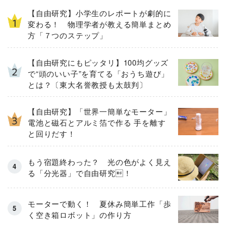
【自由研究】小学生のレポートが劇的に
変わる！ 物理学者が教える簡単まとめ
方「７つのステップ」
【自由研究にもピッタリ】100均グッズ
で“頭のいい子”を育てる「おうち遊び」
とは？〔東大名誉教授も太鼓判〕
【自由研究】「世界一簡単なモーター」
電池と磁石とアルミ箔で作る 手を離す
と回りだす！
もう宿題終わった？ 光の色がよく見え
る「分光器」で自由研究！
モーターで動く！ 夏休み簡単工作「歩
く空き箱ロボット」の作り方