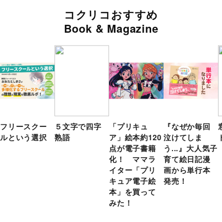
コクリコおすすめ
Book & Magazine
フリースクー
５文字で四字
「プリキュ
『なぜか毎回
ルという選択
熟語
ア」絵本約120
泣けてしま
点が電子書籍
う...』大人気子
化！ ママラ
育て絵日記漫
イター「プリ
画から単行本
キュア電子絵
発売！
本」を買って
みた！