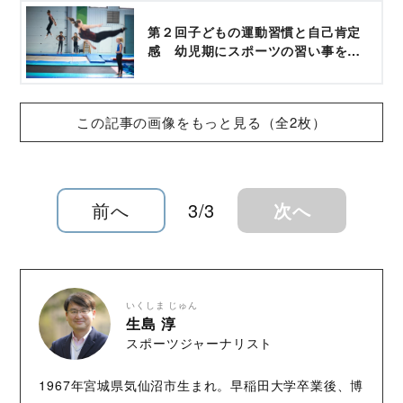
第２回子どもの運動習慣と自己肯定
感 幼児期にスポーツの習い事をす
る意味 - コクリコ［cocreco］
この記事の画像をもっと見る（全2枚）
前へ
3/3
次へ
いくしま じゅん
生島 淳
スポーツジャーナリスト
1967年宮城県気仙沼市生まれ。早稲田大学卒業後、博