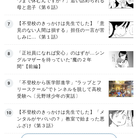
つまで休むんですか？」追い詰められる
母と息子《第６話》
【不登校のきっかけは先生でした】「意
見のない人間は損する」担任の一言が苦
しみに…《第１話》
「正社員になれば安心」のはずが…シン
グルマザーを待っていた“魔の２年
間”【前編】
「不登校から医学部進学」“ラップとフ
リースクール”でトンネルを脱して高校
受験へ〔元野球少年の実話〕
【不登校のきっかけは先生でした】「メ
ンタルがヤバいの？」教室で始まった悪
ふざけ《第３話》