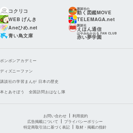
講談社の
コクリコ
動く図鑑MOVE
WEB げんき
TELEMAGA.net
講談社
Aneひめ.net
えほん通信
はやみねかおる FAN CLUB
青い鳥文庫
赤い夢学園
ボンボンアカデミー
ディズニーファン
講談社の学習まんが 日本の歴史
本とあそぼう 全国訪問おはなし隊
お問い合わせ
利用規約
広告掲載について
プライバシーポリシー
特定商取引法に基づく表記
取材・掲載の指針