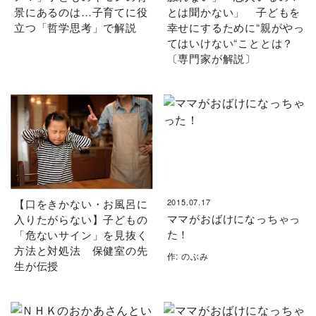
景にあるのは…子育てに役
とは聞かない」 子どもを
立つ「哲学思考」で解説
幸せにするために“親がやっ
てはいけない“こととは？
〔専門家が解説〕
【口をきかない・お風呂に
2015.07.17
ママがおばけになっちゃっ
入りたがらない】子どもの
た！
「危ないサイン」を見抜く
方法と対処法 保健室の先
作: のぶみ
生が伝授