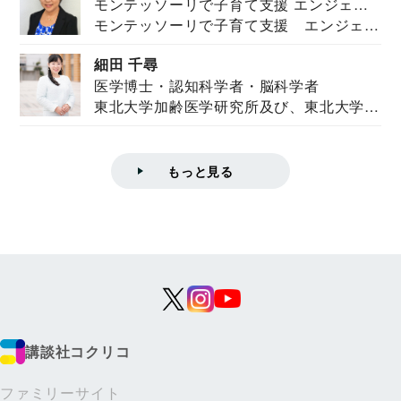
モンテッソーリで子育て支援 エンジェル
モンテッソーリで子育て支援 エンジェル
ズハウス研究所所長
ズハウス研究...
細田 千尋
医学博士・認知科学者・脳科学者
東北大学加齢医学研究所及び、東北大学大
学院情報科学...
もっと見る
講談社コクリコ
ファミリーサイト