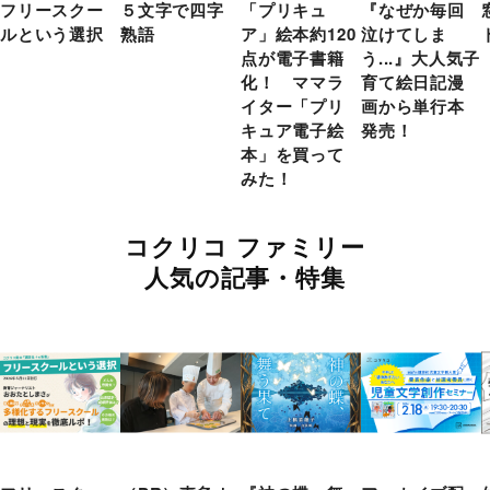
フリースクー
５文字で四字
「プリキュ
『なぜか毎回
ルという選択
熟語
ア」絵本約120
泣けてしま
点が電子書籍
う...』大人気子
化！ ママラ
育て絵日記漫
イター「プリ
画から単行本
キュア電子絵
発売！
本」を買って
みた！
コクリコ ファミリー
人気の記事・特集