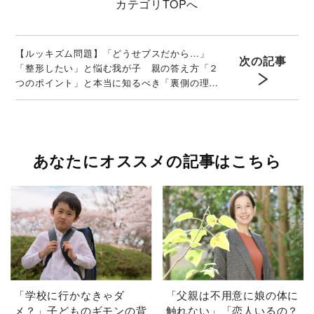
カテゴリ
TOPへ
【ルッキズム問題】「どうせブスだから…」
次の記事
「整形したい」と悩む我が子 親の答え方「２
つのポイント」と本当に知るべき「裏側の理
由」
あなたにオススメの記事はこちら
「学校に行かなきゃダ
「父親は不用意に娘の体に
メ？」子どものギモンの背
触れない」「恋人いるの？