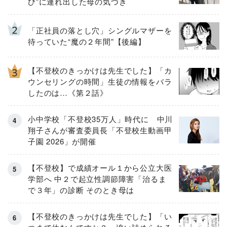
び”に連れ出した母の気づき
「正社員の落とし穴」シングルマザーを
待っていた“魔の２年間”【後編】
【不登校のきっかけは先生でした】「カ
ウンセリングの時間」生徒の情報をバラ
したのは…《第２話》
小中学校「不登校35万人」時代に 中川
翔子さんが審査委員長「不登校生動画甲
子園 2026」が開催
【不登校】で成績オール１から公立大医
学部へ 中２で起立性調節障害「治るま
で３年」の診断 そのとき母は
【不登校のきっかけは先生でした】「い