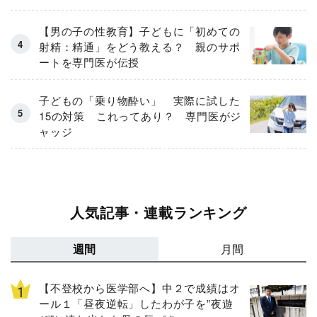
神科医が解説〕
【男の子の性教育】子どもに「初めての
射精：精通」をどう教える？ 親のサポ
ートを専門医が伝授
子どもの「乗り物酔い」 実際に試した
15の対策 これってあり？ 専門医がジ
ャッジ
人気記事・連載ランキング
週間
月間
【不登校から医学部へ】中２で成績はオ
ール１「昼夜逆転」したわが子を”夜遊