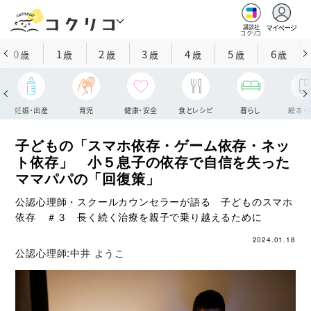
マイページ
講談社
コクリコ
0
1
2
3
4
5
6
歳
歳
歳
歳
歳
歳
歳
妊娠・出産
育児
健康・安全
食とレシピ
暮らし
絵本・
子どもの「スマホ依存・ゲーム依存・ネッ
ト依存」 小５息子の依存で自信を失った
ママパパの「回復策」
公認心理師・スクールカウンセラーが語る 子どものスマホ
依存 ＃３ 長く続く治療を親子で乗り越えるために
2024.01.18
公認心理師:
中井 ようこ