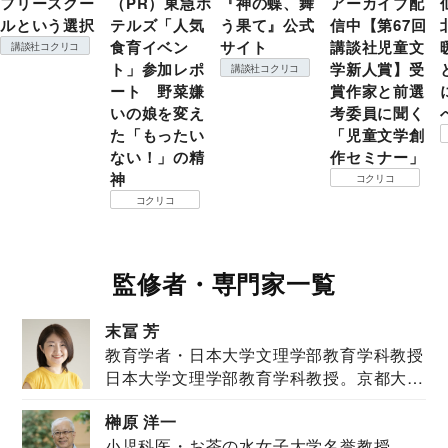
フリースクー
（PR）東急ホ
『神の蝶、舞
アーカイブ配
ルという選択
テルズ「人気
う果て』公式
信中【第67回
食育イベン
サイト
講談社児童文
講談社コクリコ
ト」参加レポ
学新人賞】受
講談社コクリコ
ート 野菜嫌
賞作家と前選
いの娘を変え
考委員に聞く
た「もったい
「児童文学創
ない！」の精
作セミナー」
神
コクリコ
コクリコ
監修者・専門家一覧
末冨 芳
教育学者・日本大学文理学部教育学科教授
日本大学文理学部教育学科教授。京都大学
教育学部卒業...
榊原 洋一
小児科医・お茶の水女子大学名誉教授