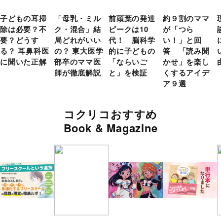
子どもの耳掃
「母乳・ミル
前頭葉の発達
約９割のママ
除は必要？不
ク・混合」結
ピークは10
が「つら
要？どうす
局どれがいい
代！ 脳科学
い！」と回
る？ 耳鼻科医
の？ 東大医学
的に子どもの
答 「読み聞
に聞いた正解
部卒のママ医
「ならいご
かせ」を楽し
師が徹底解説
と」を検証
くするアイデ
ア９選
コクリコおすすめ
Book & Magazine