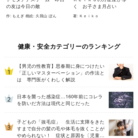
の友は今日の敵
く お子さま月占い
作: もえぎ 桃絵: 久我山 ぼん
著: Ｋｅｉｋｏ
健康・安全カテゴリーのランキング
【男児の性教育】思春期に身につけたい
「正しいマスターベーション」の作法と
は 専門医がくわしく解説
日本を襲った感染症…160年前にコレラ
を防いだ方法は現代と同じだった
子どもの「抜毛症」 生活に支障をきた
すまで自分の髪の毛や体毛を抜くことが
やめられない！ 症状と原因を〔児童精