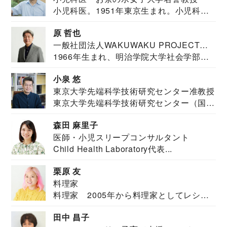
小児科医。1951年東京生まれ。小児科
医。東京大学...
原 哲也
一般社団法人WAKUWAKU PROJECT
1966年生まれ、明治学院大学社会学部福
JAPAN代表・言語聴覚士・社会福祉士
祉学科卒業...
小泉 悠
東京大学先端科学技術研究センター准教授
東京大学先端科学技術研究センター（国際
安全保障構想...
森田 麻里子
医師・小児スリープコンサルタント
Child Health Laboratory代表...
栗原 友
料理家
料理家 2005年から料理家としてレシピ
を紹介。東...
田中 昌子