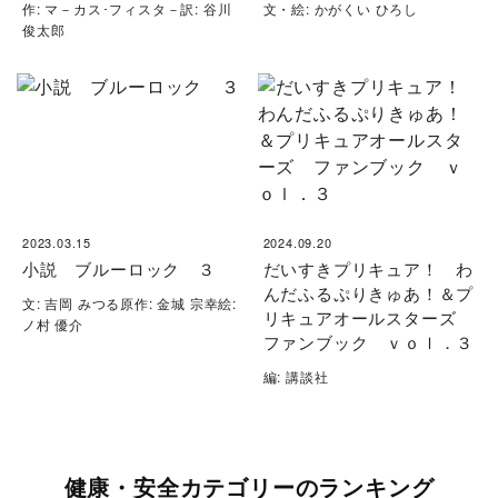
作: マ－カス･フィスタ－訳: 谷川
文・絵: かがくい ひろし
俊太郎
2023.03.15
2024.09.20
小説 ブルーロック ３
だいすきプリキュア！ わ
んだふるぷりきゅあ！＆プ
文: 吉岡 みつる原作: 金城 宗幸絵:
リキュアオールスターズ
ノ村 優介
ファンブック ｖｏｌ．３
編: 講談社
健康・安全カテゴリーのランキング