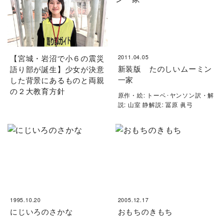
【宮城・岩沼で小６の震災
2011.04.05
新装版 たのしいムーミン
語り部が誕生】少女が決意
一家
した背景にあるものと両親
の２大教育方針
原作・絵: トーベ･ヤンソン訳・解
説: 山室 静解説: 冨原 眞弓
1995.10.20
2005.12.17
にじいろのさかな
おもちのきもち