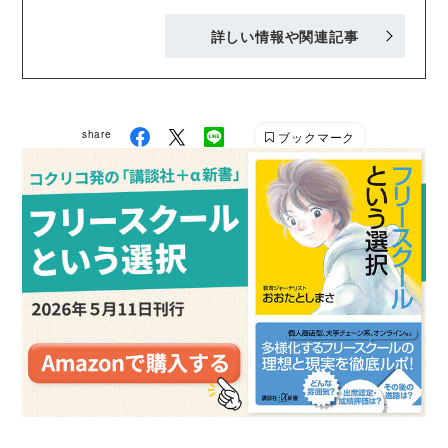
学医学部を卒業。児童精神科医として精神科病院や医
詳しい情報や関連記事
療少年院等に勤務、2016年より現職。医学博士、子ど
ものこころ専門医。一般社団法人日本COG-TR学会代
表理事。 著書に『ケーキの切れない非行少年たち』
『どうしても頑張れない人たち』（いずれも新潮新
share
ブックマーク
書）、『境界知能の子どもたち』（SB新書）、『児童
精神科医が教える こころが育つ! 子どもの食事』
（CCCメディアハウス）などがある。