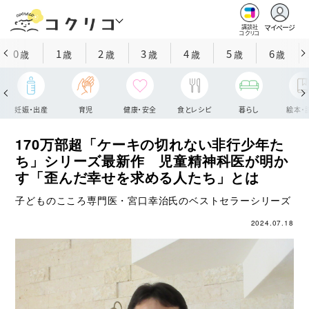
マイページ
講談社
コクリコ
0
1
2
3
4
5
6
歳
歳
歳
歳
歳
歳
歳
妊娠・出産
育児
健康・安全
食とレシピ
暮らし
絵本・
170万部超「ケーキの切れない非行少年た
ち」シリーズ最新作 児童精神科医が明か
す「歪んだ幸せを求める人たち」とは
子どものこころ専門医・宮口幸治氏のベストセラーシリーズ
2024.07.18