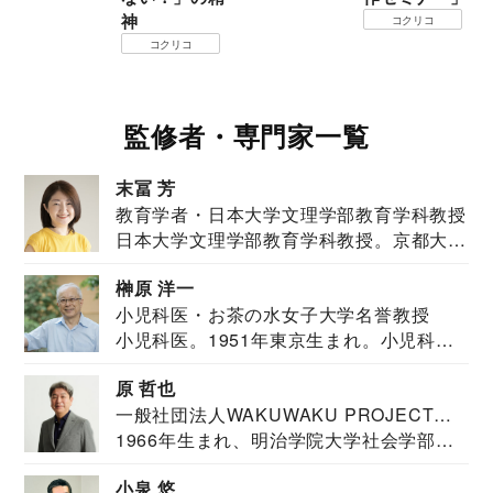
神
コクリコ
コクリコ
監修者・専門家一覧
末冨 芳
教育学者・日本大学文理学部教育学科教授
日本大学文理学部教育学科教授。京都大学
教育学部卒業...
榊原 洋一
小児科医・お茶の水女子大学名誉教授
小児科医。1951年東京生まれ。小児科
医。東京大学...
原 哲也
一般社団法人WAKUWAKU PROJECT
1966年生まれ、明治学院大学社会学部福
JAPAN代表・言語聴覚士・社会福祉士
祉学科卒業...
小泉 悠