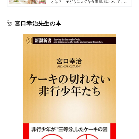
栄養素の関係を解説
とは？ 子どもに大切な食事環境について、子
どもの心の発達にくわしい専門医で「ケーキの
切れない非行少年たち」「児童精神科医が教え
る こころが育つ！ 子どもの食事」などの著
宮口幸治先生の本
書がある宮口幸治先生が解説します