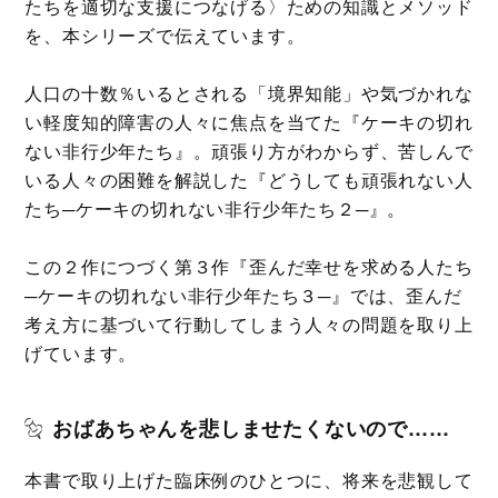
たちを適切な支援につなげる〉ための知識とメソッド
を、本シリーズで伝えています。
人口の十数％いるとされる「境界知能」や気づかれな
い軽度知的障害の人々に焦点を当てた『ケーキの切れ
ない非行少年たち』。頑張り方がわからず、苦しんで
いる人々の困難を解説した『どうしても頑張れない人
たち─ケーキの切れない非行少年たち２─』。
この２作につづく第３作『歪んだ幸せを求める人たち
─ケーキの切れない非行少年たち３─』では、歪んだ
考え方に基づいて行動してしまう人々の問題を取り上
げています。
おばあちゃんを悲しませたくないので……
本書で取り上げた臨床例のひとつに、将来を悲観して