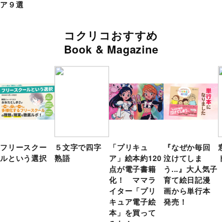
ア９選
コクリコおすすめ
Book & Magazine
フリースクー
５文字で四字
「プリキュ
『なぜか毎回
ルという選択
熟語
ア」絵本約120
泣けてしま
点が電子書籍
う...』大人気子
化！ ママラ
育て絵日記漫
イター「プリ
画から単行本
キュア電子絵
発売！
本」を買って