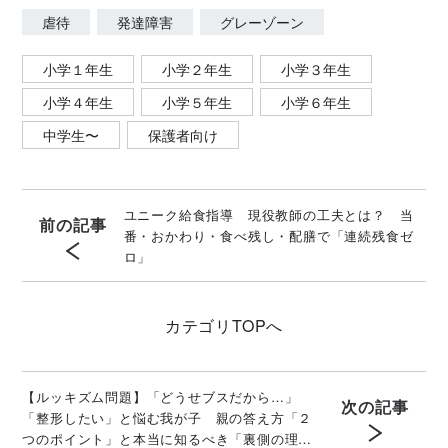
虐待
発達障害
グレーゾーン
小学１年生
小学２年生
小学３年生
小学４年生
小学５年生
小学６年生
中学生〜
保護者向け
ユニーク給食指導 現役教師の工夫とは？ 当
前の記事
番・おかわり・食べ残し・配膳で「連続残食ゼ
ロ」
カテゴリ
TOPへ
【ルッキズム問題】「どうせブスだから…」
次の記事
「整形したい」と悩む我が子 親の答え方「２
つのポイント」と本当に知るべき「裏側の理