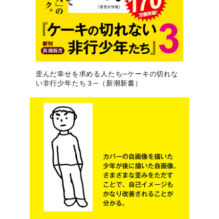
歪んだ幸せを求める人たち─ケーキの切れな
い非行少年たち３─（新潮新書）