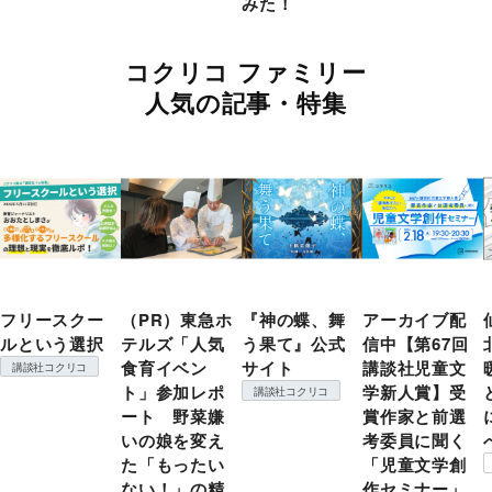
みた！
コクリコ ファミリー
人気の記事・特集
フリースクー
（PR）東急ホ
『神の蝶、舞
アーカイブ配
ルという選択
テルズ「人気
う果て』公式
信中【第67回
食育イベン
サイト
講談社児童文
講談社コクリコ
ト」参加レポ
学新人賞】受
講談社コクリコ
ート 野菜嫌
賞作家と前選
いの娘を変え
考委員に聞く
た「もったい
「児童文学創
ない！」の精
作セミナー」