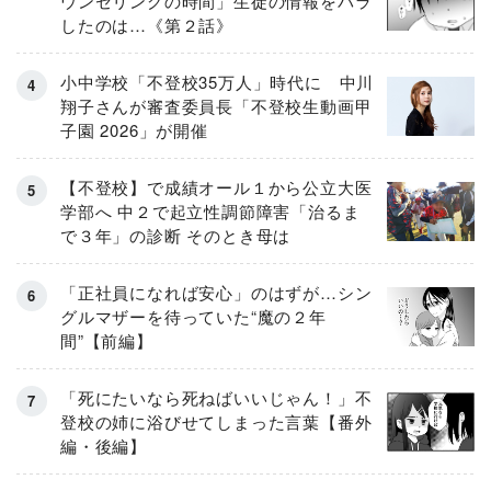
ウンセリングの時間」生徒の情報をバラ
したのは…《第２話》
小中学校「不登校35万人」時代に 中川
翔子さんが審査委員長「不登校生動画甲
子園 2026」が開催
【不登校】で成績オール１から公立大医
学部へ 中２で起立性調節障害「治るま
で３年」の診断 そのとき母は
「正社員になれば安心」のはずが…シン
グルマザーを待っていた“魔の２年
間”【前編】
「死にたいなら死ねばいいじゃん！」不
登校の姉に浴びせてしまった言葉【番外
編・後編】