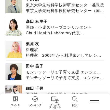
東京大学先端科学技術研究センター准教授
東京大学先端科学技術研究センター（国際
安全保障構想...
森田 麻里子
医師・小児スリープコンサルタント
Child Health Laboratory代表...
栗原 友
料理家
料理家 2005年から料理家としてレシピ
を紹介。東...
田中 昌子
モンテッソーリで子育て支援 エンジェル
モンテッソーリで子育て支援 エンジェル
ズハウス研究所所長
ズハウス研究...
細田 千尋
医学博士・認知科学者・脳科学者
東北大学加齢医学研究所及び、東北大学大
イベント
学院情報科学...
ジャンル
ランキング
検索
プレゼント