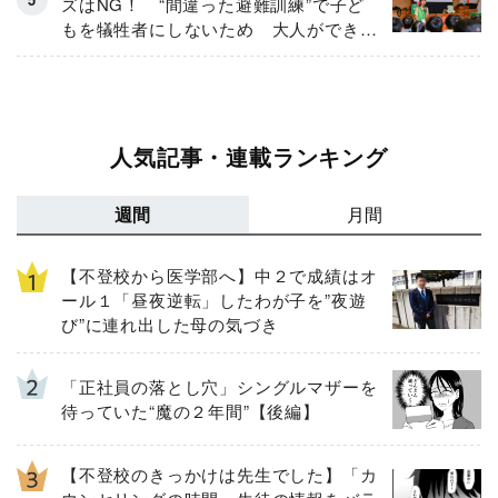
ズはNG！ “間違った避難訓練”で子ど
もを犠牲者にしないため 大人ができる
こととは？
人気記事・連載ランキング
週間
月間
【不登校から医学部へ】中２で成績はオ
ール１「昼夜逆転」したわが子を”夜遊
び”に連れ出した母の気づき
「正社員の落とし穴」シングルマザーを
待っていた“魔の２年間”【後編】
【不登校のきっかけは先生でした】「カ