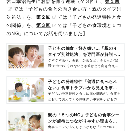
宮口幸治先生にお話を伺う連載（全３回）、
第１回
では「子どもの食との向き合い方・親のタイプ別
対処法」を、
第２回
では「子どもの発達特性と食
の関係」を、
第３回
では「子どもの食環境と５つ
のNG」についてお話を伺いました】
子どもの偏食・好き嫌い…「親の４
タイプ別対処法」を専門医が解説 -
コクリコ｜講談社
ぐずぐず食べ、偏食、少食など、子どもが“普
通”に食べてくれないとき親はどう向き合えば
良いのでしょう？子どもの心の発達にくわしい
専門医で、「ケーキの切れない非行少年たち」
子どもの発達特性「普通に食べられ
「児童精神科医が教える こころが育つ！ 子
ない」食事トラブルから見える事実
どもの食事」などの著書がある宮口幸治先生に
とは？ 児童精神科医が解説 - コク
取材。食事への向き合い方と、４タイプ別に親
子どもの発達特性と食には深い関係が。食事を
の対処法を伺いました。
とおして見えてくる興味深い事実を子どもの心
リコ｜講談社
の発達にくわしい専門医で「ケーキの切れない
非行少年たち」「児童精神科医が教える ここ
親の「５つのNG」子どもの食事シー
ろが育つ！ 子どもの食事」などの著書がある
ンが虐待につながりやすい理由を専
宮口幸治先生に取材。食事と発達障害の関係
門家が解説 - コクリコ｜講談社
性、食の視点で解説する夏休みの危険性、心と
食事シーンで出てしまいがちな「５つのNG」