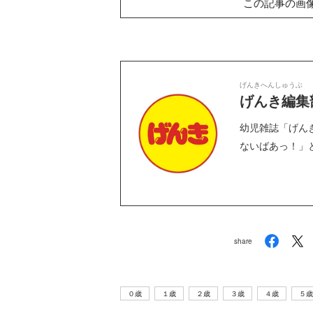
この記事の画
げんきへんしゅうぶ
げんき編集
幼児雑誌「げん
ないばあっ！」
編集部のサイト
を中心に、おも
Instagram : gen
@genki
share
ツ
武田双雲「我が
横山だいすけ
元体操のお兄さ
夢を
家は両親を含め
「僕は『歌が好
ん小林よしひさ
こも
みんなADHD。
きな子』だった
「小３で観たあ
０歳
１歳
２歳
３歳
４歳
５歳
料
とにかく“今を
けど『歌がうま
の人の映画が人