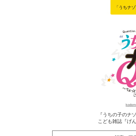
「うちナゾ
kodomo
『うちの子のナ
こども雑誌『げ