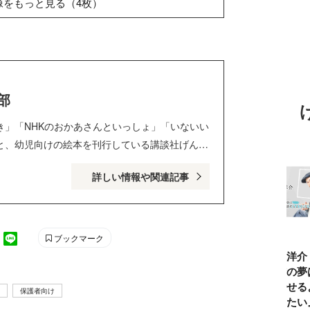
像をもっと見る（4枚）
部
き」「NHKのおかあさんといっしょ」「いないい
と、幼児向けの絵本を刊行している講談社げんき
です。１・２・３歳のお子さんがいるパパ・ママ
詳しい情報や関連記事
しろくて役に立つ子育てや絵本の情報が満載！
ki_magazine Twitter : @kodanshagenki LINE :
ブックマーク
TBSアナ井上貴
ひろゆき「『自
長谷川あかり
窪塚洋介
博「アナウンサ
分はこれが得意
「料理家になる
の俺の夢
ーになろうと思
だ』という“思
片鱗なんて一ミ
と話せる
保護者向け
ったことは一度
い込み”は重
リもなかった」
なりたい