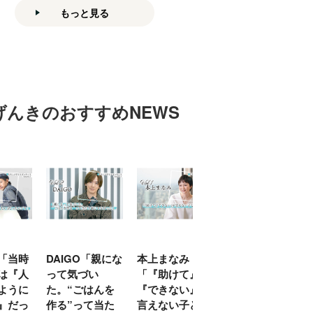
もっと見る
げんきのおすすめNEWS
「当時
DAIGO「親にな
本上まなみ
千原せいじ「子
は『人
って気づい
「『助けて』
育ては自分のイ
ように
た。“ごはんを
『できない』が
ヤな面に直面す
』だっ
作る”って当た
言えない子ども
ることが多かっ