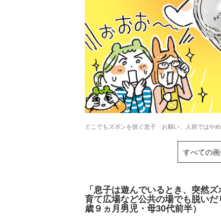
どこでもズボンを脱ぐ息子 お願い、人前ではやめて
すべての画
「息子は遊んでいるとき、突然ズ
育て広場など公共の場でも脱いだ
歳９ヵ月男児・母30代前半）