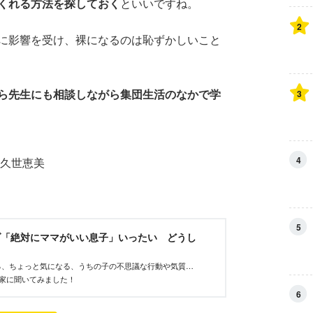
くれる方法を探しておく
といいですね。
2
に影響を受け、裸になるのは恥ずかしいこと
ら先生にも相談しながら集団生活のなかで学
3
4
／久世恵美
5
ゾ「絶対にママがいい息子」いったい どうし
る、ちょっと気になる、うちの子の不思議な行動や気質…
専門家に聞いてみました！
6