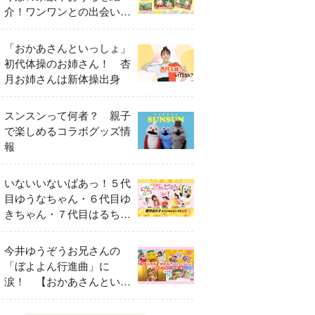
介！ワンワンとの出会いの
瞬間も
「おかあさんといっしょ」
初代体操のお姉さん！ 杏
月お姉さんは新体操出身
スンスンって何者？ 親子
で楽しめるコラボグッズ情
報
いないいないばあっ！５代
目ゆうなちゃん・６代目ゆ
きちゃん・７代目はるちゃ
ん スペシャルインタビュ
ー
今井ゆうぞうお兄さんの
「ぼよよん行進曲」に
涙！ 【おかあさんといっ
しょ65周年特別番組】