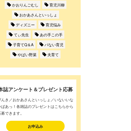
かおりんごむし
育児川柳
おかあさんといっしょ
ディズニー
育児悩み
てぃ先生
あの手この手
子育てQ＆A
パない育児
やばい野菜
夫育て
本誌アンケート＆プレゼント応募
げんき／おかあさんといっしょ／いないいな
いばあっ！各雑誌のプレゼントはこちらから
応募できます。
お申込み