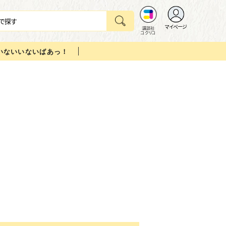
マイページ
講談社
コクリコ
いないいないばあっ！