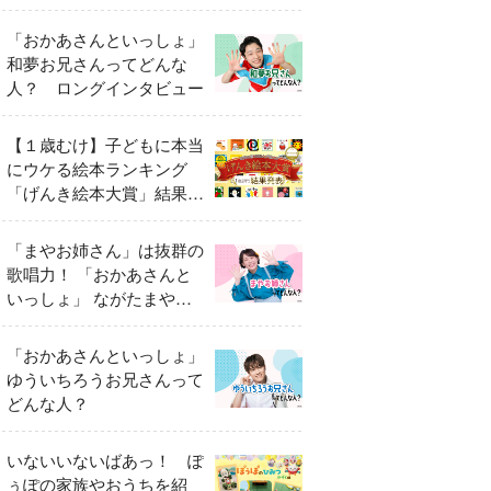
「おかあさんといっしょ」
和夢お兄さんってどんな
人？ ロングインタビュー
【１歳むけ】子どもに本当
にウケる絵本ランキング
「げんき絵本大賞」結果発
表
「まやお姉さん」は抜群の
歌唱力！ 「おかあさんと
いっしょ」 ながたまやさ
んってどんな人？
「おかあさんといっしょ」
ゆういちろうお兄さんって
どんな人？
いないいないばあっ！ ぽ
ぅぽの家族やおうちを紹