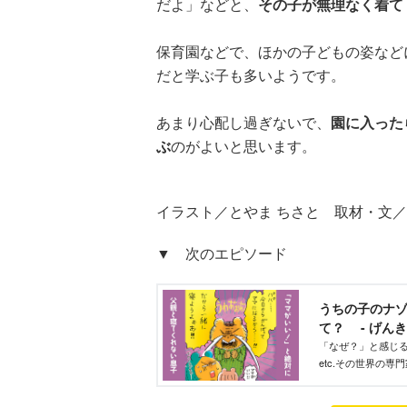
だよ」などと、
その子が無理なく着て
保育園などで、ほかの子どもの姿など
だと学ぶ子も多いようです。
あまり心配し過ぎないで、
園に入った
ぶ
のがよいと思います。
イラスト／とやま ちさと 取材・文
▼ 次のエピソード
うちの子のナ
て？ - げんき
「なぜ？」と感じ
etc.その世界の