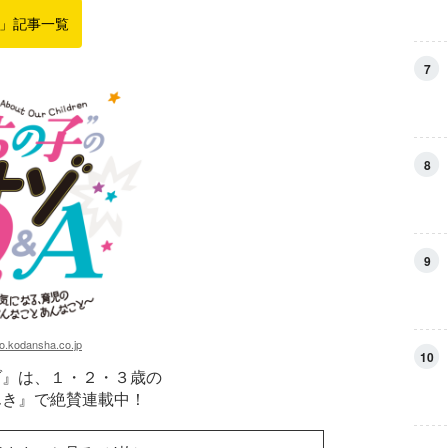
」記事一覧
7
8
9
.kodansha.co.jp
10
ゾ』は、１・２・３歳の
んき』で絶賛連載中！