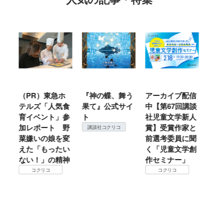
ル
（PR）東急ホ
『神の蝶、舞う
アーカイブ配信
仙
テルズ「人気食
果て』公式サイ
中【第67回講談
地
育イベント」参
ト
社児童文学新人
暖
加レポート 野
賞】受賞作家と
こ
講談社コクリコ
菜嫌いの娘を変
前選考委員に聞
て
えた「もったい
く「児童文学創
ない！」の精神
作セミナー」
コクリコ
コクリコ