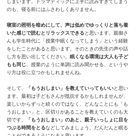
しまいます。ドラマティックに上手に読みすぎてしまう
のも、寝る前にはふさわしくありません。
寝室の照明を暗めにして、声は低めでゆっくりと落ち着
いた感じで読むとリラックスできる
と思います。親御さ
んも学生時代に「授業中眠くなってしまう」という経験
をしたことがあると思います。そのときの先生の声や話
し方を思い出してください。
眠くなる環境は大人も子ど
もも同じ
。授業のように単調に読み聞かせる、というや
り方は役に立つかもしれませんね。
そして、
「もうおしまい」を教えていってもいい
と思い
ます。最初は子どもさんが抵抗するかもしれませんが、
楽しいからずっと続くのではなく、どんなことにも「も
うおしまい」と、区切りがあることを教えていくのも大
切です。
「もうおしまい」のあと、親子いっしょに目を
つぶる時間をとる
などしてみましょう。だんだんと眠る
ことができるようになると思います。