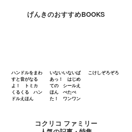
げんきのおすすめBOOKS
ム
ハンドルをまわ
いないいないば
こけしぞろぞろ
Ｍ
せ
すと音がなる
あっ！ はじめ
Ｌ
ほ
よ！ トミカ
ての シールえ
Ｍ
くるくる ハン
ほん ぺたぺ
し
ドルえほん
た！ ワンワン
に
コクリコ ファミリー
人気の記事・特集