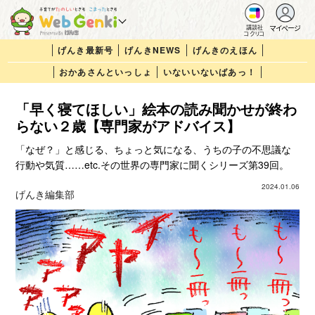
マイページ
講談社
コクリコ
げんき最新号
げんきNEWS
げんきのえほん
おかあさんといっしょ
いないいないばあっ！
「早く寝てほしい」絵本の読み聞かせが終わ
らない２歳【専門家がアドバイス】
「なぜ？」と感じる、ちょっと気になる、うちの子の不思議な
行動や気質……etc.その世界の専門家に聞くシリーズ第39回。
2024.01.06
げんき編集部