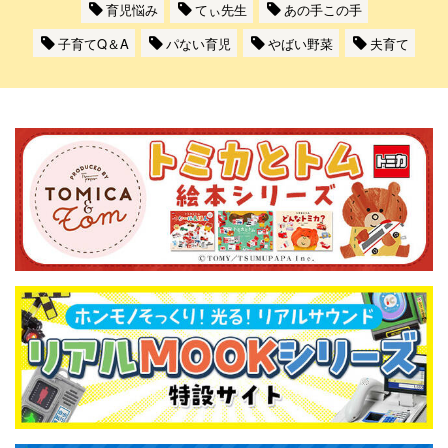
育児悩み
てぃ先生
あの手この手
子育てQ＆A
パない育児
やばい野菜
夫育て