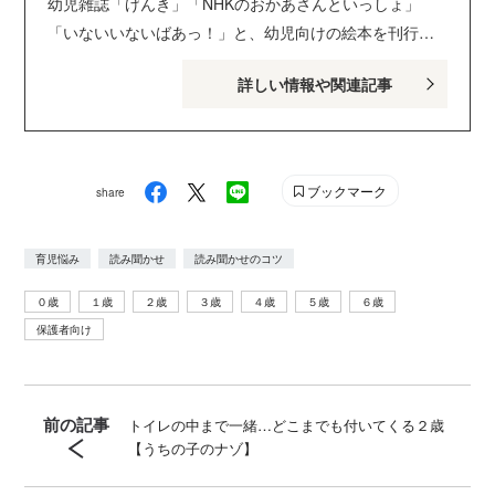
幼児雑誌「げんき」「NHKのおかあさんといっしょ」
「いないいないばあっ！」と、幼児向けの絵本を刊行し
ている講談社げんき編集部のサイトです。１・２・３歳
詳しい情報や関連記事
のお子さんがいるパパ・ママを中心に、おもしろくて役
に立つ子育てや絵本の情報が満載！ Instagram :
genki_magazine Twitter : @kodanshagenki LINE :
@genki
ブックマーク
share
育児悩み
読み聞かせ
読み聞かせのコツ
０歳
１歳
２歳
３歳
４歳
５歳
６歳
保護者向け
前の記事
トイレの中まで一緒…どこまでも付いてくる２歳
【うちの子のナゾ】