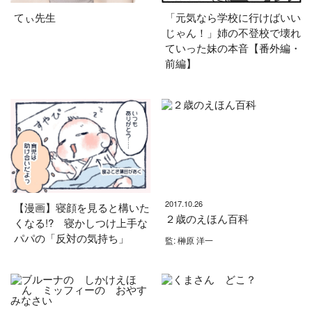
てぃ先生
「元気なら学校に行けばいい
じゃん！」姉の不登校で壊れ
ていった妹の本音【番外編・
前編】
2017.10.26
【漫画】寝顔を見ると構いた
２歳のえほん百科
くなる!? 寝かしつけ上手な
パパの「反対の気持ち」
監: 榊原 洋一