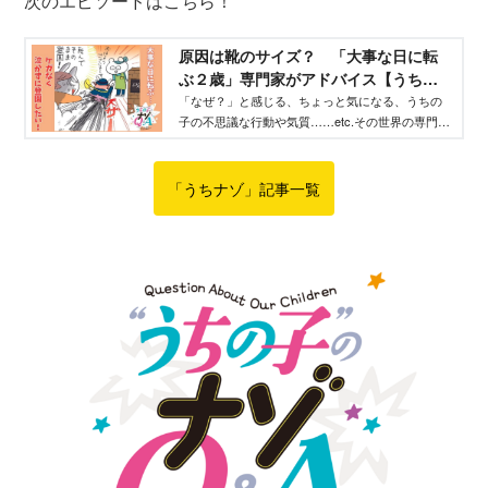
次のエピソードはこちら！
原因は靴のサイズ？ 「大事な日に転
ぶ２歳」専門家がアドバイス【うちの
子のナゾＱ＆Ａ】 - WEB げんき｜講談
「なぜ？」と感じる、ちょっと気になる、うちの
子の不思議な行動や気質……etc.その世界の専門家
社
に聞いてみました！ 今回は、大事な日に限って
よく転んでしまう２歳の娘さんに悩んでいる親御
さんからのご相談です。
「うちナゾ」記事一覧