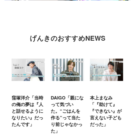
げんきのおすすめNEWS
窪塚洋介「当時
DAIGO「親にな
本上まなみ
千
る
の俺の夢は『人
って気づい
「『助けて』
育
ミ
と話せるように
た。“ごはんを
『できない』が
ヤ
」
なりたい』だっ
作る”って当た
言えない子ども
る
たんです」
り前じゃなかっ
だった」
た
た」