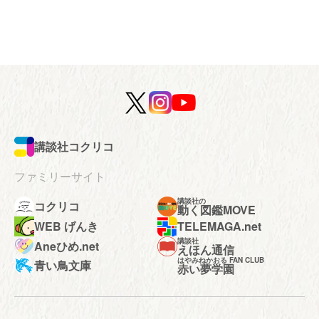
講談社コクリコ
ファミリーサイト
講談社の
コクリコ
動く図鑑MOVE
WEB げんき
TELEMAGA.net
講談社
Aneひめ.net
えほん通信
はやみねかおる FAN CLUB
青い鳥文庫
赤い夢学園