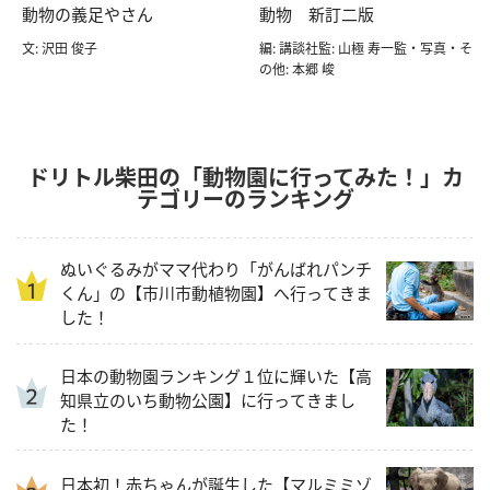
動物の義足やさん
動物 新訂二版
文: 沢田 俊子
編: 講談社監: 山極 寿一監・写真・そ
の他: 本郷 峻
ドリトル柴田の「動物園に行ってみた！」カ
テゴリーのランキング
ぬいぐるみがママ代わり「がんばれパンチ
くん」の【市川市動植物園】へ行ってきま
した！
日本の動物園ランキング１位に輝いた【高
知県立のいち動物公園】に行ってきまし
た！
日本初！赤ちゃんが誕生した【マルミミゾ