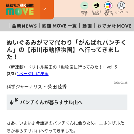
マイページ
MOVE
おでかけ
講談社
ラボ
MOVE
コクリコ
ぬいぐるみがママ代わり「がんばれパンチく
ん」の【市川市動植物園】へ行ってきまし
た！
〈新連載〉ドリトル柴田の「動物園に行ってみた！」vol.５
(3/3)
1ページ目に戻る
2026.03.25
科学ジャーナリスト:
柴田 佳秀
パンチくんが暮らすサル山へ
さあ、いよいよ今話題のパンチくんに会うため、ニホンザルた
ちが暮らすサル山へやってきました。