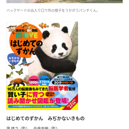
バックヤードの出入り口で外の様子をうかがうパンチくん。
はじめてのずかん みぢかないきもの
瀧 靖之（監） 今泉忠明（監）