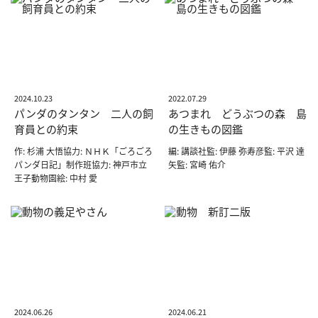
2024.10.23
2022.07.29
パンダのタンタン 二人の飼
あつまれ どうぶつの森 島
育員との約束
の生きもの図鑑
作: 杉浦 大悟協力: ＮＨＫ「ごろごろ
編: 講談社監: 伊藤 弥寿彦監: 平沢 達
パンダ日記」制作班協力: 神戸市立
矢監: 宮崎 佑介
王子動物園絵: 中村 愛
2024.06.26
2024.06.21