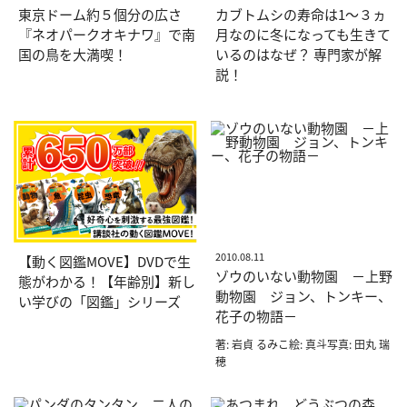
東京ドーム約５個分の広さ
カブトムシの寿命は1〜３ヵ
『ネオパークオキナワ』で南
月なのに冬になっても生きて
国の鳥を大満喫！
いるのはなぜ？ 専門家が解
説！
2010.08.11
【動く図鑑MOVE】DVDで生
ゾウのいない動物園 －上野
態がわかる！【年齢別】新し
動物園 ジョン、トンキー、
い学びの「図鑑」シリーズ
花子の物語－
著: 岩貞 るみこ絵: 真斗写真: 田丸 瑞
穂