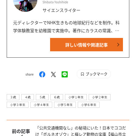
Shibata Yoshihide
サイエンスライター
元ディレクターでNHK生きもの地球紀行などを制作。科
学体験教室を幼稚園で実施中。著作にカラスの常識、講
談社の図鑑MOVEシリーズの執筆など。BIRDER編集委
詳しい情報や関連記事
員。都市鳥研究会幹事。科学技術ジャーナリスト会議会
員。暦生活で連載中。MOVE「鳥」「危険生物 新訂版」
「生きもののふしぎ 新訂版」等の執筆者。
ブックマーク
share
３歳
４歳
５歳
６歳
小学１年生
小学２年生
小学３年生
小学４年生
小学５年生
小学６年生
「公共交通機関なし」の秘境にいた！日本でココだ
前の記事
け「ボルネオゾウ」と極レア動物の宝庫【福山市立