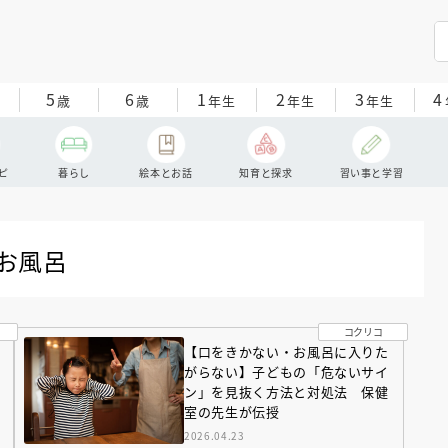
5
6
1
2
3
4
歳
歳
年生
年生
年生
ピ
暮らし
絵本とお話
知育と探求
習い事と学習
#お風呂
コクリコ
【口をきかない・お風呂に入りた
がらない】子どもの「危ないサイ
ン」を見抜く方法と対処法 保健
室の先生が伝授
2026.04.23