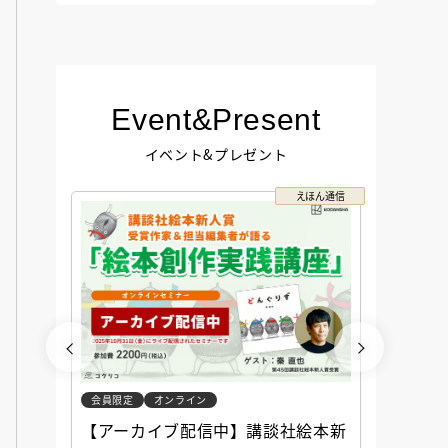
Event&Present
イベント&プレゼント
コクリコ
えほん通信
会員限定
オンライン
会員限定
談社児
【アーカイブ配信中】講談社絵本新
アーカ