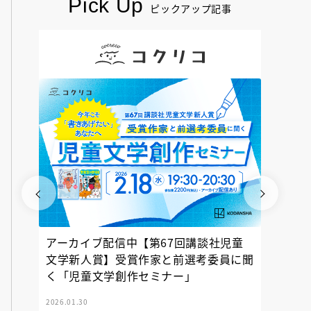
Pick Up
ピックアップ記事
アーカイブ配信中【第67回講談社児童
『神の
文学新人賞】受賞作家と前選考委員に聞
く「児童文学創作セミナー」
2026.01.30
2025.12.23