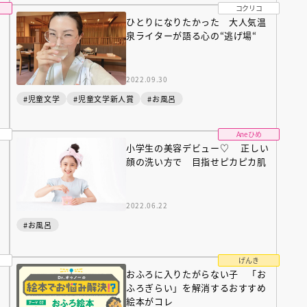
コクリコ
ひとりになりたかった 大人気温
泉ライターが語る心の“逃げ場“
2022.09.30
#児童文学
#児童文学新人賞
#お風呂
Aneひめ
えほん通信
小学生の美容デビュー♡ 正しい
顔の洗い方で 目指せピカピカ肌
2022.06.22
#お風呂
げんき
おふろに入りたがらない子 「お
ンライン
会員限定
オンライン
ふろぎらい」を解消するおすすめ
ブ配信中】講談社絵本新
アーカイブ配信中【第67回講
絵本がコレ