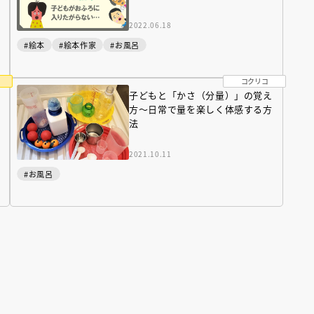
インセミナー 受賞作家
童文学新人賞】受賞作家と前
者が語る「絵本創作実践
員に聞く「児童文学創作セミ
2022.06.18
5-10-31
#絵本
#絵本作家
#お風呂
コクリコ
子どもと「かさ（分量）」の覚え
方～日常で量を楽しく体感する方
法
2021.10.11
#お風呂