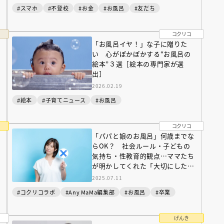
#スマホ
#不登校
#お金
#お風呂
#友だち
コクリコ
「お風呂イヤ！」な子に贈りた
い 心がぽかぽかする“お風呂の
絵本”３選［絵本の専門家が選
出］
2026.02.19
#絵本
#子育てニュース
#お風呂
コクリコ
「パパと娘のお風呂」何歳までな
らOK？ 社会ルール・子どもの
気持ち・性教育的観点…ママたち
が明かしてくれた「大切にしたい
（あさのあつこ）特設サ
フリースクールという選択
こと」
2025.07.11
26年９月30日発売決定！
#コクリコラボ
#Any MaMa編集部
#お風呂
#卒業
2026.03.31
げんき