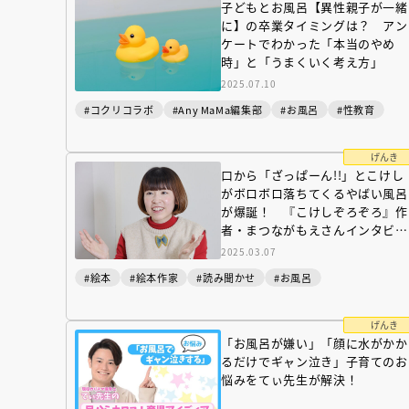
子どもとお風呂【異性親子が一緒
に】の卒業タイミングは？ アン
ケートでわかった「本当のやめ
時」と「うまくいく考え方」
2025.07.10
#コクリコラボ
#Any MaMa編集部
#お風呂
#性教育
げんき
口から「ざっぱーん!!」とこけし
がボロボロ落ちてくるやばい風呂
が爆誕！ 『こけしぞろぞろ』作
者・まつながもえさんインタビュ
ー
2025.03.07
#絵本
#絵本作家
#読み聞かせ
#お風呂
げんき
「お風呂が嫌い」「顔に水がかか
るだけでギャン泣き」子育てのお
悩みをてぃ先生が解決！