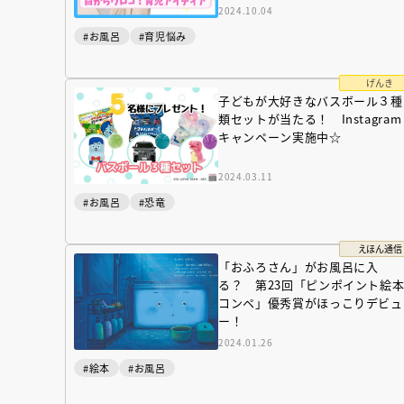
2024.10.04
#お風呂
#育児悩み
げんき
子どもが大好きなバスボール３種
類セットが当たる！ Instagram
キャンペーン実施中☆
2024.03.11
#お風呂
#恐竜
えほん通信
「おふろさん」がお風呂に入
る？ 第23回「ピンポイント絵
コンペ」優秀賞がほっこりデビュ
ー！
2024.01.26
#絵本
#お風呂