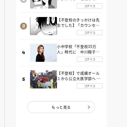
た“魔の２年間”【後編】
コクリコ
【不登校のきっかけは先
生でした】「カウンセリ
ングの時間」生徒の情報
コクリコ
をバラしたのは…《第２
話》
小中学校「不登校35万
人」時代に 中川翔子さ
んが審査委員長「不登校
コクリコ
生動画甲子園 2026」が開
催
【不登校】で成績オール
１から公立大医学部へ 中
２で起立性調節障害「治
コクリコ
るまで３年」の診断 その
とき母は
もっと見る