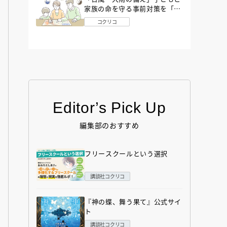
家族の命を守る事前対策を「防
災アドバイザー」が解説
コクリコ
Editor’s Pick Up
編集部のおすすめ
フリースクールという選択
講談社コクリコ
『神の蝶、舞う果て』公式サイ
ト
講談社コクリコ