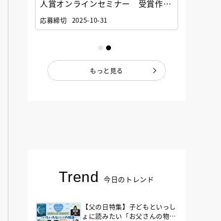
選考委
人賞オンラインセミナー 受賞作家
童文学
ナー」
と担当編集者が語る「絵本創作実践
員に聞
応募締切
2025-10-31
講座」
もっと見る
Trend
今日のトレンド
【父の日特集】子どもといっし
ょに読みたい「お父さんの物