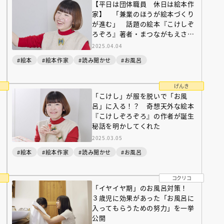
【平日は団体職員 休日は絵本作
家】 「兼業のほうが絵本づくり
が進む」 話題の絵本『こけしぞ
ろぞろ』著者・まつながもえさん
が明かす仕事スタイルとは？
2025.04.04
#絵本
#絵本作家
#読み聞かせ
#お風呂
げんき
「こけし」が服を脱いで「お風
呂」に入る！？ 奇想天外な絵本
『こけしぞろぞろ』の作者が誕生
秘話を明かしてくれた
2025.03.05
#絵本
#絵本作家
#読み聞かせ
#お風呂
コクリコ
「イヤイヤ期」のお風呂対策！
３歳児に効果があった「お風呂に
入ってもらうための努力」を一挙
公開