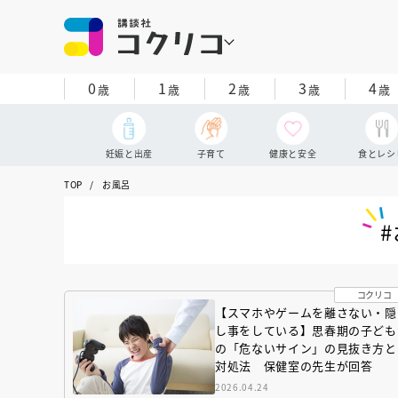
0
1
2
3
4
歳
歳
歳
歳
歳
妊娠と出産
子育て
健康と安全
食とレシ
TOP
お風呂
コクリコ
【スマホやゲームを離さない・隠
し事をしている】思春期の子ども
の「危ないサイン」の見抜き方と
対処法 保健室の先生が回答
2026.04.24