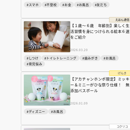
#スマホ
#不登校
#お金
#お風呂
#友だち
えほん通信
【１歳〜６歳 年齢別】楽しく生
活習慣を身につけられる絵本６選
をご紹介
2026.03.20
#しつけ
#トイレトレーニング
#歯みがき
#お風呂
#育児悩み
げんき
【アカチャンホンポ限定】ミッキ
ー＆ミニーがひな祭り仕様！ 無
添加バスボール
『NO.６再会』
2026.01.09
イト ＃４ 20
#ディズニー
#お風呂
2025.02.17
コクリコ