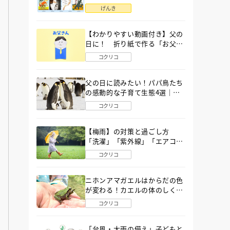
語」６選
げんき
【わかりやすい動画付き】父の
日に！ 折り紙で作る「お父さ
ん」の簡単な折り方
コクリコ
父の日に読みたい！パパ鳥たち
の感動的な子育て生態4選｜図
鑑MOVE
コクリコ
【梅雨】の対策と過ごし方
「洗濯」「紫外線」「エアコ
ン」「ゲリラ豪雨」…〔気象予
コクリコ
報士が完全ガイド〕
ニホンアマガエルはからだの色
が変わる！カエルの体のしくみ
から両生類の特ちょうまで図鑑
コクリコ
MOVEが解説！
「台風・大雨の備え」子どもと