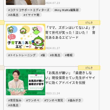
2024.07.23
#コクリコサポートエディターズ
#Any MaMa編集部
#お風呂
#イヤイヤ期
げんき
「ママ、ズボンはいてないよ」子
育て世代が笑った！泣いた！ 育
児あるあるエピソード
2024.01.27
#トイレトレーニング
#猫
#お風呂
#睡眠
げんき
「お風呂が嫌い」「歯磨きしな
本
い」現役保育士てぃ先生がイヤイ
ヤに効くアドバイスを伝授
2023.11.24
#育児悩み
#ワンオペ
#ワンオペ育児
#歯みがき
#お風呂