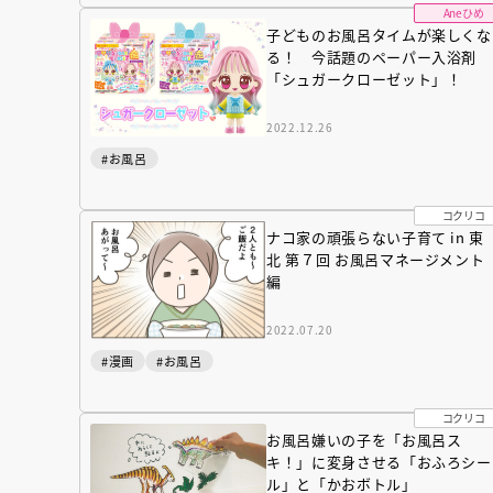
Aneひめ
子どものお風呂タイムが楽しくな
る！ 今話題のペーパー入浴剤
「シュガークローゼット」！
2022.12.26
#お風呂
コクリコ
ナコ家の頑張らない子育て in 東
北 第７回 お風呂マネージメント
編
2022.07.20
#漫画
#お風呂
コクリコ
お風呂嫌いの子を「お風呂ス
会員限定
オ
キ！」に変身させる「おふろシー
【アーカイ
ル」と「かおボトル」