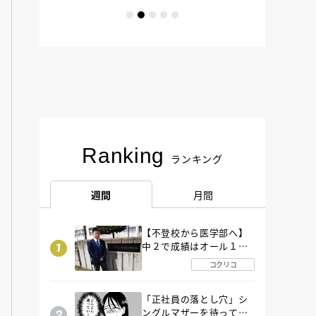
Ranking
ランキング
週間
月間
【不登校から医学部へ】
中２で成績はオール１
「昼夜逆転」したわが子
コクリコ
を”夜遊び”に連れ出した
母の気づき
「正社員の落とし穴」シ
ングルマザーを待ってい