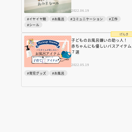
人賞オンラ
と担当編集
2022.06.19
応募締切
202
講座」
#イヤイヤ期
#お風呂
#コミュニケーション
#工作
#シール
げんき
子どものお風呂嫌いの助っ人！
赤ちゃんにも優しいバスアイテム
７選
2022.05.19
#育児グッズ
#お風呂