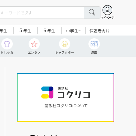
マイページ
5
6
中学生~
保護者向け
年生
年生
年生
おしゃれ
エンタメ
キャラクター
漫画