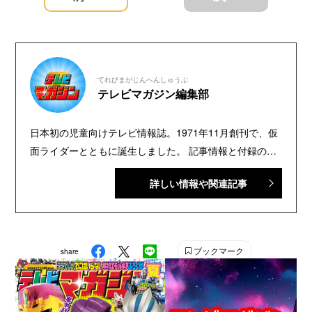
てれびまがじんへんしゅうぶ
テレビマガジン編集部
日本初の児童向けテレビ情報誌。1971年11月創刊で、仮
面ライダーとともに誕生しました。 記事情報と付録の詳
細は、YouTubeの『テレビマガジン 公式動画チャンネ
詳しい情報や関連記事
ル』で配信中。講談社発行の幼年・児童・少年・少女向
け雑誌の中では、『なかよし』『たのしい幼稚園』『週
刊少年マガジン』『別冊フレンド』に次いで歴史が長い
雑誌です。 【SNS】 X（旧Twitter）：@tele_maga
ブックマーク
share
Instagram：＠tele_maga