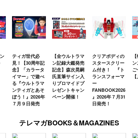
【全ウルトラマ
クリアボディの
【特別編】トラ
【
年記
ン記録大鑑発売
スタースクリー
ンスフォーマー
♡
タ
記念】森次晃嗣
ム付き！ 『ト
ごー！ごー！
ト
べ
氏直筆サイン入
ランスフォーマ
【月イチ更新】
マ
マ
りブロマイドプ
ー
ー
そ
レゼントキャン
FANBOOK2026
新
6年
ペーン開催！
』2026年７月31
日発売！
テレマガBOOKS＆MAGAZINES