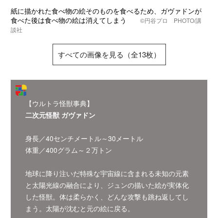
紙に描かれた食べ物の絵そのものを食べるため、ガヴァドンが
食べた後は食べ物の絵は消えてしまう
©
円谷プロ PHOTO/講
談社
すべての画像を見る（全13枚）
【ウルトラ怪獣事典】
二次元怪獣 ガヴァドン
身長／40センチメートル～30メートル
体重／400グラム～２万トン
地球に降り注いだ特殊な宇宙線に含まれる未知の元素
と太陽光線の融合により、ジュンの描いた絵が実体化
した怪獣。体は柔らかく、どんな攻撃も跳ね返してし
まう。太陽が沈むと元の絵に戻る。