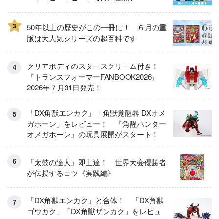
3
50年以上の歴史がこの一冊に！ ６月の重
版は大人気シリーズの超百科です
クリアボディのスタースクリーム付き！
『トランスフォーマーFANBOOK2026』
2026年７月31日発売！
「DX角獣エンカク」「角獣覚醒器 DXオメ
ガホーン」をレビュー！ 『角醒ハンター
オメガホーン』の玩具展開がスタート！
『太鼓の達人』即上達！ 世界大会優勝者
が伝授するコツ《実践編》
「DX角獣エンカク」と合体！ 「DX角獣
ゴウカク」「DX角獣ザンカク」をレビュ