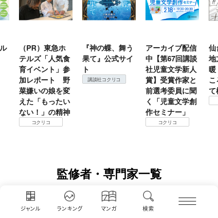
ホ
『神の蝶、舞う
アーカイブ配信
仙台の冬は東北
『
食
果て』公式サイ
中【第67回講談
地方では温
（
参
ト
社児童文学新人
暖？ 本当のと
こ
野
賞】受賞作家と
ころは仙台に来
＃
講談社コクリコ
変
前選考委員に聞
て検証すべし！
月
い
く「児童文学創
定
コクリコ
神
作セミナー」
コクリコ
監修者・専門家一覧
大島 康嗣
カメラマン
ジャンル
ランキング
マンガ
検索