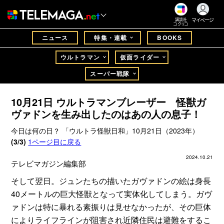
マイページ
講談社
コクリコ
ニュース
特集・連載
BOOKS
ウルトラマン
仮面ライダー
スーパー戦隊
10月21日 ウルトラマンブレーザー 怪獣ガ
ヴァドンを生み出したのはあの人の息子！
今日は何の日？ 「ウルトラ怪獣日和」10月21日（2023年）
(3/3)
1ページ目に戻る
2024.10.21
テレビマガジン編集部
そして翌日。ジュンたちの描いたガヴァドンの絵は身長
40メートルの巨大怪獣となって実体化してしまう。ガヴ
ァドンは特に暴れる素振りは見せなかったが、その巨体
によりライフラインが阻害され近隣住民は避難をするこ