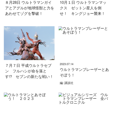
８月28日 ウルトラマンガイ
10月１日 ウルトラマンマッ
アとアグルが地球怪獣と力を
クス ゼットン星人を倒
あわせてゾグを撃破！
せ！ キングジョー襲来！
2023.07.14
７月７日 平成ウルトラセブ
ウルトラマンブレーザーとあ
ン フルハシが命を落と
そぼう！
す!? セブンの新たな戦い！
編: 講談社