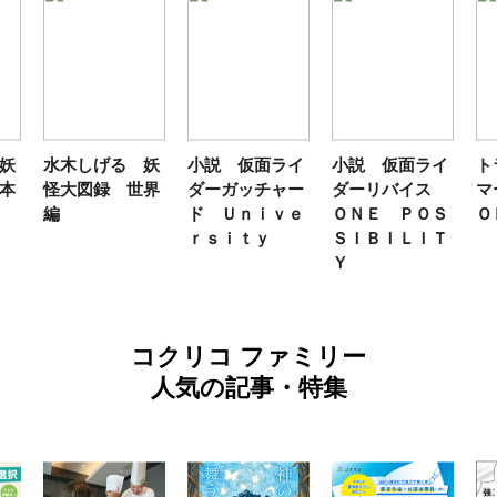
妖
小説 仮面ライ
小説 仮面ライ
トランスフォー
テ
界
ダーガッチャー
ダーリバイス
マーＦＡＮＢＯ
ン
ド Ｕｎｉｖｅ
ＯＮＥ ＰＯＳ
ＯＫ２０２６
年
ｒｓｉｔｙ
ＳＩＢＩＬＩＴ
Ｙ
コクリコ ファミリー
人気の記事・特集