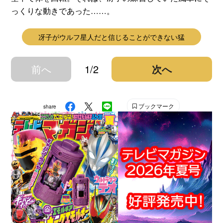
っくりな動きであった……。
冴子がウルフ星人だと信じることができない猛
前へ
1/2
次へ
ブックマーク
share