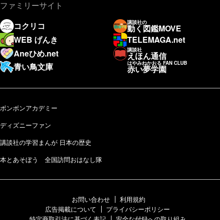
ファミリーサイト
講談社の
コクリコ
動く図鑑MOVE
WEB げんき
TELEMAGA.net
講談社
Aneひめ.net
えほん通信
はやみねかおる FAN CLUB
青い鳥文庫
赤い夢学園
ボンボンアカデミー
ディズニーファン
講談社の学習まんが 日本の歴史
本とあそぼう 全国訪問おはなし隊
お問い合わせ
利用規約
広告掲載について
プライバシーポリシー
特定商取引法に基づく表記
安全な付録への取り組み