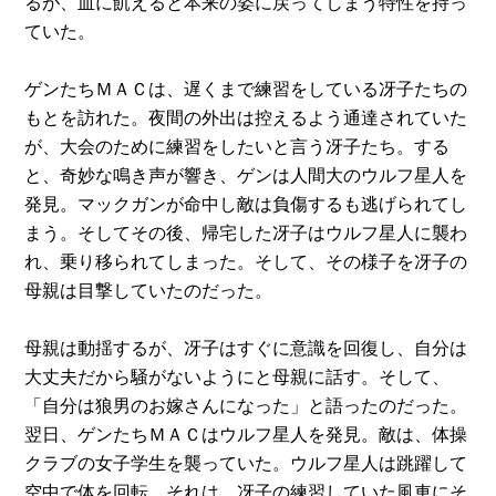
るが、血に飢えると本来の姿に戻ってしまう特性を持っ
ていた。
ゲンたちＭＡＣは、遅くまで練習をしている冴子たちの
もとを訪れた。夜間の外出は控えるよう通達されていた
が、大会のために練習をしたいと言う冴子たち。する
と、奇妙な鳴き声が響き、ゲンは人間大のウルフ星人を
発見。マックガンが命中し敵は負傷するも逃げられてし
まう。そしてその後、帰宅した冴子はウルフ星人に襲わ
れ、乗り移られてしまった。そして、その様子を冴子の
母親は目撃していたのだった。
母親は動揺するが、冴子はすぐに意識を回復し、自分は
大丈夫だから騒がないようにと母親に話す。そして、
「自分は狼男のお嫁さんになった」と語ったのだった。
翌日、ゲンたちＭＡＣはウルフ星人を発見。敵は、体操
クラブの女子学生を襲っていた。ウルフ星人は跳躍して
空中で体を回転。それは、冴子の練習していた風車にそ