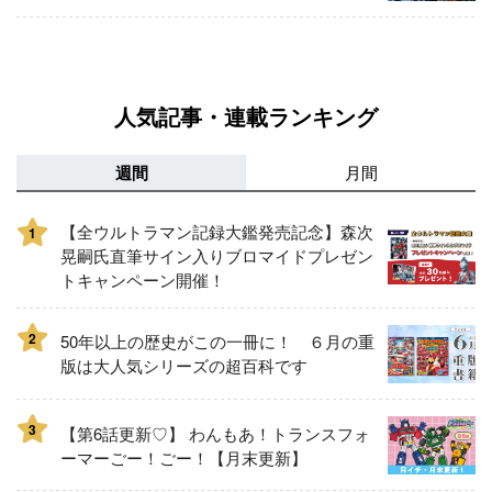
人気記事・連載ランキング
週間
月間
【全ウルトラマン記録大鑑発売記念】森次
1
晃嗣氏直筆サイン入りブロマイドプレゼン
トキャンペーン開催！
2
50年以上の歴史がこの一冊に！ ６月の重
版は大人気シリーズの超百科です
3
【第6話更新♡】 わんもあ！トランスフォ
ーマーごー！ごー！【月末更新】