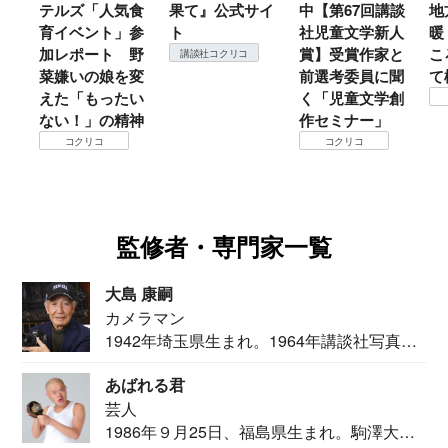
テルズ「人気食
果て』公式サイ
中【第67回講談
地
育イベント」参
ト
社児童文学新人
暖
加レポート 野
賞】受賞作家と
こ
講談社コクリコ
菜嫌いの娘を変
前選考委員に聞
て
えた「もったい
く「児童文学創
ない！」の精神
作セミナー」
コクリコ
コクリコ
監修者・専門家一覧
大島 康嗣
カメラマン
1942年埼玉県生まれ。1964年講談社写真部
カメ...
あばれる君
芸人
1986年９月25日、福島県生まれ。駒澤大学