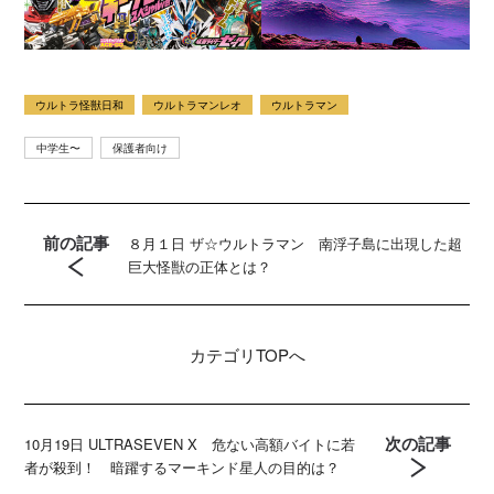
ウルトラ怪獣日和
ウルトラマンレオ
ウルトラマン
中学生〜
保護者向け
前の記事
８月１日 ザ☆ウルトラマン 南浮子島に出現した超
巨大怪獣の正体とは？
カテゴリ
TOPへ
次の記事
10月19日 ULTRASEVEN X 危ない高額バイトに若
者が殺到！ 暗躍するマーキンド星人の目的は？