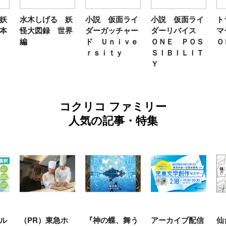
妖
水木しげる 妖
小説 仮面ライ
小説 仮面ライ
ト
本
怪大図録 世界
ダーガッチャー
ダーリバイス
マ
編
ド Ｕｎｉｖｅ
ＯＮＥ ＰＯＳ
Ｏ
ｒｓｉｔｙ
ＳＩＢＩＬＩＴ
Ｙ
コクリコ ファミリー
人気の記事・特集
ル
（PR）東急ホ
『神の蝶、舞う
アーカイブ配信
仙