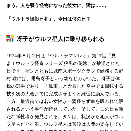
まう。人を襲う怪物になった彼女に、猛は……。
「ウルトラ怪獣日和」
、今日は何の日？
冴子がウルフ星人に乗り移られる
1974年８月２日は『ウルトラマンレオ』第17話「見
よ！ウルトラ怪奇シリーズ 狼男の花嫁」が放送された
日です。ゲンとともに城南スポーツクラブで勤務する野
村 猛には、霧島冴子という幼なじみがいた。冴子は体
操の選手であり、「風車」と命名した空中で１回転する
技を次の大会までに完成させようと練習に励んでいる。
一方、最近街では若い女性が一滴残らず血を吸われて殺
されるという事件が続発していた。そして、この日も新
たな犠牲者が発見される。ダンは、状況から犯人がウル
フ星人だと推測。ウルフ星人は普段は人間の姿をしてい