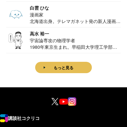
法学部...
白雲 ひな
漫画家
北海道出身。テレマガネット発の新人漫画
家。2020...
高水 裕一
宇宙論専攻の物理学者
1980年東京生まれ。早稲田大学理工学部物
理学科卒...
もっと見る
講談社コクリコ