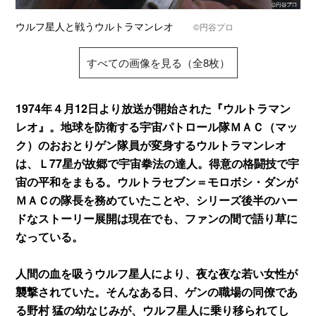
ウルフ星人と戦うウルトラマンレオ
©円谷プロ
すべての画像を見る（全8枚）
1974年４月12日より放送が開始された『ウルトラマン
レオ』。地球を防衛する宇宙パトロール隊ＭＡＣ（マッ
ク）のおおとりゲン隊員が変身するウルトラマンレオ
は、Ｌ77星が故郷で宇宙拳法の達人。得意の格闘技で宇
宙の平和をまもる。ウルトラセブン＝モロボシ・ダンが
ＭＡＣの隊長を務めていたことや、シリーズ後半のハー
ドなストーリー展開は現在でも、ファンの間で語り草に
なっている。
人間の血を吸うウルフ星人により、夜な夜な若い女性が
襲撃されていた。そんなある日、ゲンの職場の同僚であ
る野村 猛の幼なじみが、ウルフ星人に乗り移られてし