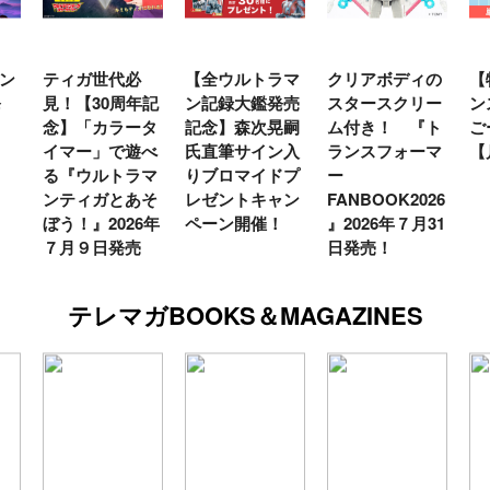
ン
ティガ世代必
【全ウルトラマ
クリアボディの
【
発
見！【30周年記
ン記録大鑑発売
スタースクリー
ン
念】「カラータ
記念】森次晃嗣
ム付き！ 『ト
ご
イマー」で遊べ
氏直筆サイン入
ランスフォーマ
【
る『ウルトラマ
りブロマイドプ
ー
ンティガとあそ
レゼントキャン
FANBOOK2026
ぼう！』2026年
ペーン開催！
』2026年７月31
７月９日発売
日発売！
テレマガBOOKS＆MAGAZINES