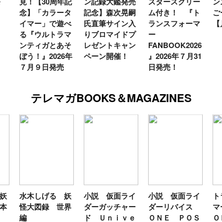
年記
ン記録大鑑発売
スタースクリー
ンスフォーマー
♡
タ
記念】森次晃嗣
ム付き！ 『ト
ごー！ごー！
ト
べ
氏直筆サイン入
ランスフォーマ
【月イチ更新】
マ
マ
りブロマイドプ
ー
ー
そ
レゼントキャン
FANBOOK2026
新
6年
ペーン開催！
』2026年７月31
日発売！
テレマガBOOKS＆MAGAZINES
 妖
小説 仮面ライ
小説 仮面ライ
トランスフォー
世界
ダーガッチャー
ダーリバイス
マーＦＡＮＢＯ
ド Ｕｎｉｖｅ
ＯＮＥ ＰＯＳ
ＯＫ２０２６