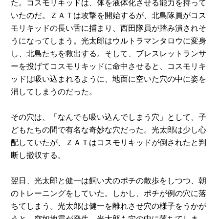
た。コスモリキッドは、体を液体化させる能力を持って
いたのだ。ＺＡＴは攻撃を開始するが、北島隊員がコス
モリキッドの長い舌に捕まり、西田隊員が踏み潰されそ
うになってしまう。光太郎はウルトラマンタロウに変身
し、北島たちを救出する。そして、ブレスレットランサ
ーを投げてコスモリキッドに命中させると、コスモリキ
ッドは吸い込まれるように、地面に空いた穴の中に姿を
消してしまうのだった。
その穴は、「なんでも吸い込んでしまう穴」として、子
どもたちの間で有名な奇妙な穴だった。光太郎は少し心
配していたが、ＺＡＴはコスモリキッドが倒されたと判
断し撤収する。
翌日、光太郎と健一は飼い犬のポチの散歩をしつつ、朝
のトレーニングをしていた。しかし、ポチが例の穴に落
ちてしまう。光太郎は健一を離れさせ穴の様子をうかが
うと、突如地震が発生。光太郎も穴の中に落ちてしま