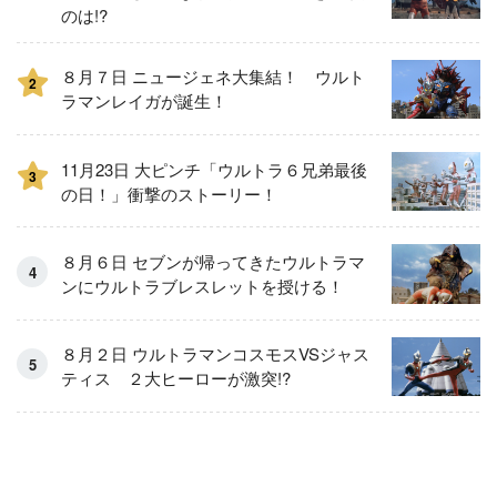
のは!?
８月７日 ニュージェネ大集結！ ウルト
2
ラマンレイガが誕生！
11月23日 大ピンチ「ウルトラ６兄弟最後
3
の日！」衝撃のストーリー！
８月６日 セブンが帰ってきたウルトラマ
ンにウルトラブレスレットを授ける！
８月２日 ウルトラマンコスモスVSジャス
ティス ２大ヒーローが激突!?