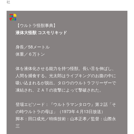
社
【ウルトラ怪獣事典】
液体大怪獣 コスモリキッド
身長／58メートル
体重／６万トン
体を液体化させる能力を持つ怪獣。長い舌を伸ばし、
人間を捕食する。光太郎はライブキングのお腹の中に
吸い込まれるが脱出。タロウのウルトラフリーザーで
凍結され、ＺＡＴの攻撃によって撃破された。
登場エピソード：『ウルトラマンタロウ』第２話「そ
の時ウルトラの母は」（1973年４月13日放送）
脚本：田口成光／特殊技術：山本正孝／監督：山際永
三