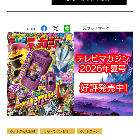
け雑誌の中では、『なかよし』『たのしい幼稚園』『週
刊少年マガジン』『別冊フレンド』に次いで歴史が長い
雑誌です。 【SNS】 X（旧Twitter）：@tele_maga
ブックマーク
share
Instagram：＠tele_maga
ウルトラ怪獣日和
ウルトラマンタロウ
ウルトラマン