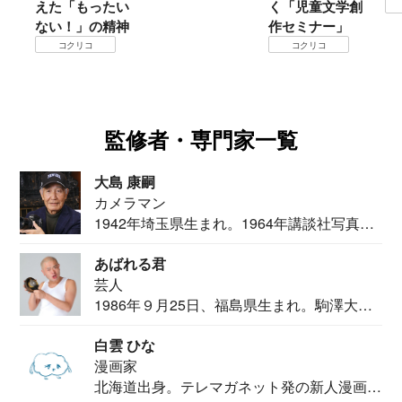
たい
く「児童文学創
コクリコ
精神
作セミナー」
コクリコ
監修者・専門家一覧
大島 康嗣
カメラマン
1942年埼玉県生まれ。1964年講談社写真部
カメ...
あばれる君
芸人
1986年９月25日、福島県生まれ。駒澤大学
法学部...
白雲 ひな
漫画家
北海道出身。テレマガネット発の新人漫画