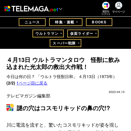
マイページ
講談社
コクリコ
ニュース
特集・連載
BOOKS
ウルトラマン
仮面ライダー
スーパー戦隊
４月13日 ウルトラマンタロウ 怪獣に飲み
込まれた光太郎の救出大作戦！
今日は何の日？ 「ウルトラ怪獣日和」 ４月13日（1973年）
(2/2)
1ページ目に戻る
2023.04.13
テレビマガジン編集部
謎の穴はコスモリキッドの鼻の穴!?
川に電流を流すと、驚いたコスモリキッドが姿を現し