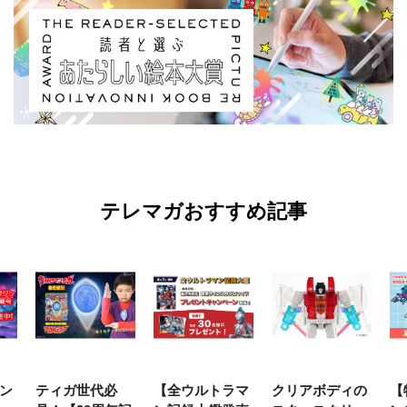
テレマガおすすめ記事
【全ウルトラマ
クリアボディの
【特別編】トラ
【