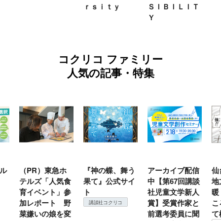
ｒｓｉｔｙ
ＳＩＢＩＬＩＴ
Ｙ
コクリコ ファミリー
人気の記事・特集
ホ
『神の蝶、舞う
アーカイブ配信
仙台の冬は東北
気食
果て』公式サイ
中【第67回講談
地方では温
」参
ト
社児童文学新人
暖？ 本当のと
 野
賞】受賞作家と
ころは仙台に来
講談社コクリコ
を変
前選考委員に聞
て検証すべし！