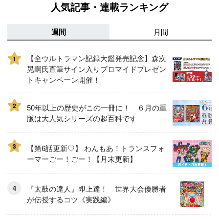
人気記事・連載ランキング
週間
月間
【全ウルトラマン記録大鑑発売記念】森次
1
晃嗣氏直筆サイン入りブロマイドプレゼン
トキャンペーン開催！
2
50年以上の歴史がこの一冊に！ ６月の重
版は大人気シリーズの超百科です
3
【第6話更新♡】 わんもあ！トランスフォ
ーマーごー！ごー！【月末更新】
『太鼓の達人』即上達！ 世界大会優勝者
が伝授するコツ《実践編》