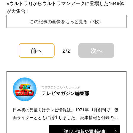
※ウルトラＱからウルトラマンアークに登場した1646体
が大集合！
この記事の画像をもっと見る（7枚）
前へ
2/2
次へ
てれびまがじんへんしゅうぶ
テレビマガジン編集部
日本初の児童向けテレビ情報誌。1971年11月創刊で、仮
面ライダーとともに誕生しました。 記事情報と付録の詳
細は、YouTubeの『テレビマガジン 公式動画チャンネ
詳しい情報や関連記事
ル』で配信中。講談社発行の幼年・児童・少年・少女向