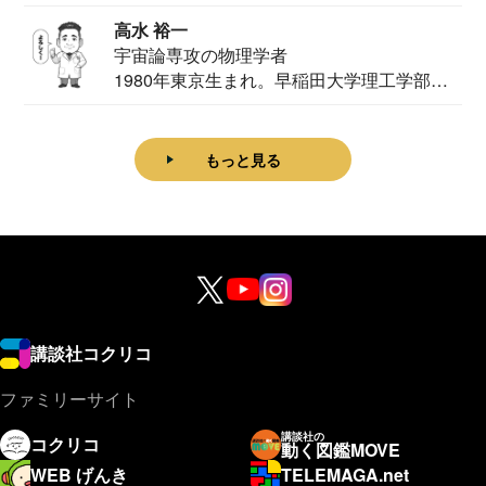
家。2020...
高水 裕一
宇宙論専攻の物理学者
1980年東京生まれ。早稲田大学理工学部物
理学科卒...
もっと見る
講談社コクリコ
ファミリーサイト
講談社の
コクリコ
動く図鑑MOVE
WEB げんき
TELEMAGA.net