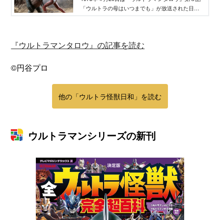
「ウルトラの母はいつまでも」が放送された日で
す。重傷を負いつつもライブキングを倒したウル
トラマンタロウ。しかし、ライブキングはまだ生
きていた。タロウを助けるため、ウルトラの母が
『ウルトラマンタロウ』の記事を読む
地球に登場する
©円谷プロ
他の「ウルトラ怪獣日和」を読む
ウルトラマンシリーズの新刊