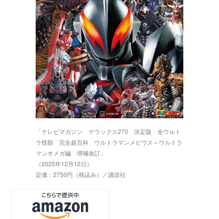
「テレビマガジン デラックス270 決定版 全ウルト
ラ怪獣 完全超百科 ウルトラマンメビウス～ウルトラ
マンオメガ編 増補改訂」
（2025年12月12日）
定価：2750円（税込み）／講談社