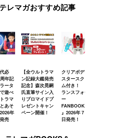
テレマガおすすめ記事
代必
【全ウルトラマ
クリアボディの
【特別編】トラ
0周年記
ン記録大鑑発売
スタースクリー
ンスフォーマー
ラータ
記念】森次晃嗣
ム付き！ 『ト
ごー！ごー！
で遊べ
氏直筆サイン入
ランスフォーマ
【月イチ更新】
トラマ
りブロマイドプ
ー
とあそ
レゼントキャン
FANBOOK2026
026年
ペーン開催！
』2026年７月31
発売
日発売！