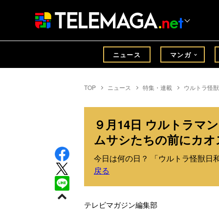
ニュース
マンガ
TOP
ニュース
特集・連載
ウルトラ怪獣
９月14日 ウルトラマ
ムサシたちの前にカオ
今日は何の日？ 「ウルトラ怪獣日和
戻る
テレビマガジン編集部