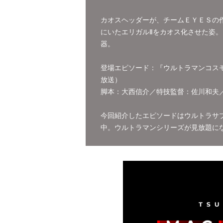
カオスヘッダーが、チームＥＹＥＳの
にいたエリガルⅡをカオス化させた姿
器。
登場エピソード：『ウルトラマンコスモス
放送）
脚本：大西信介／特技監督：佐川和夫
今回紹介したエピソードはウルトラサブスク「
中。ウルトラマンシリーズが見放題に