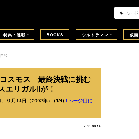
特集・連載
BOOKS
ウルトラマン
仮面
日和
ンコスモス 最終決戦に挑む
スエリガルⅡが！
」９月14日（2002年）
(4/4)
1ページ目に
2025.09.14