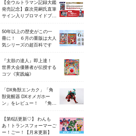
【全ウルトラマン記録大鑑
発売記念】森次晃嗣氏直筆
サイン入りブロマイドプレ
ゼントキャンペーン開催！
50年以上の歴史がこの一
冊に！ ６月の重版は大人
気シリーズの超百科です
『太鼓の達人』即上達！
世界大会優勝者が伝授する
コツ《実践編》
「DX角獣エンカク」「角
獣覚醒器 DXオメガホー
ン」をレビュー！ 『角醒
ハンター オメガホーン』
の玩具展開がスタート！
【第6話更新♡】 わんも
あ！トランスフォーマーご
ー！ごー！【月末更新】