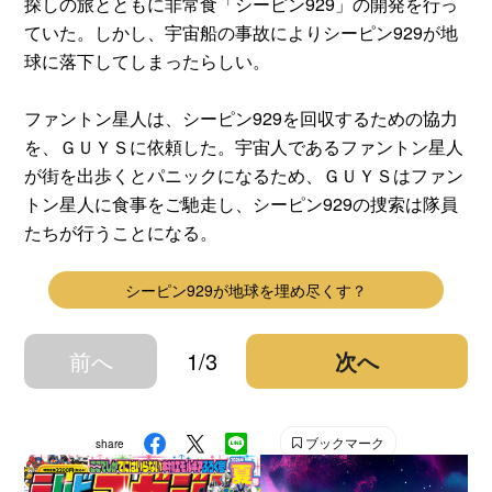
探しの旅とともに非常食「シーピン929」の開発を行っ
ていた。しかし、宇宙船の事故によりシーピン929が地
球に落下してしまったらしい。
ファントン星人は、シーピン929を回収するための協力
を、ＧＵＹＳに依頼した。宇宙人であるファントン星人
が街を出歩くとパニックになるため、ＧＵＹＳはファン
トン星人に食事をご馳走し、シーピン929の捜索は隊員
たちが行うことになる。
シーピン929が地球を埋め尽くす？
前へ
1/3
次へ
ブックマーク
share