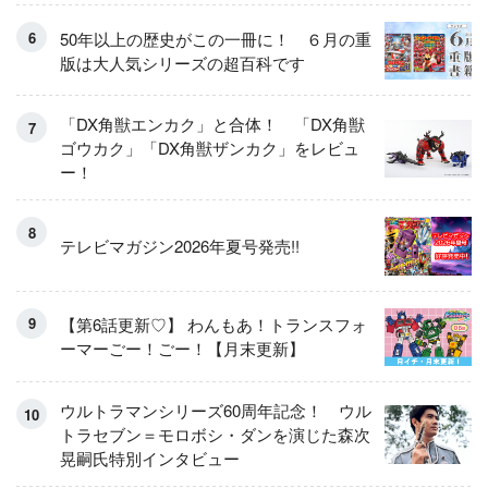
50年以上の歴史がこの一冊に！ ６月の重
版は大人気シリーズの超百科です
「DX角獣エンカク」と合体！ 「DX角獣
ゴウカク」「DX角獣ザンカク」をレビュ
ー！
テレビマガジン2026年夏号発売!!
【第6話更新♡】 わんもあ！トランスフォ
ーマーごー！ごー！【月末更新】
ウルトラマンシリーズ60周年記念！ ウル
トラセブン＝モロボシ・ダンを演じた森次
晃嗣氏特別インタビュー