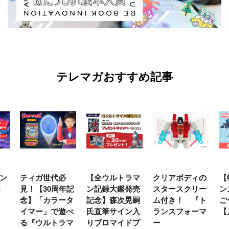
テレマガおすすめ記事
ン
ティガ世代必
【全ウルトラマ
クリアボディの
【
発
見！【30周年記
ン記録大鑑発売
スタースクリー
ン
念】「カラータ
記念】森次晃嗣
ム付き！ 『ト
ご
イマー」で遊べ
氏直筆サイン入
ランスフォーマ
【
る『ウルトラマ
りブロマイドプ
ー