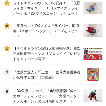
ライドエグズのウラの力で変身！ 『仮面
1
ライダーマイス』より「DXマイスドライ
バー」＆「DXマイスエッジ」レビュー！
「変身ベルト DXマイスドライバー」応用
2
編 DXボーンバックルシリーズをレビュ
ー！
【全ウルトラマン記録大鑑発売記念】森次
3
晃嗣氏直筆サイン入りブロマイドプレゼン
トキャンペーン開催！
『太鼓の達人』即上達！ 世界大会優勝者
が伝授するコツ《実践編》
「DX角獣エンカク」「角獣覚醒器 DXオメ
ガホーン」をレビュー！ 『角醒ハンター
オメガホーン』の玩具展開がスタート！