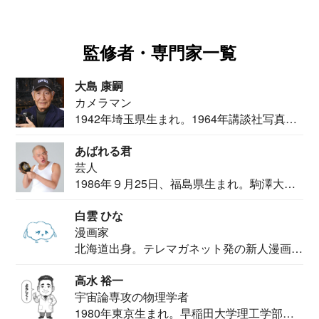
監修者・専門家一覧
大島 康嗣
カメラマン
1942年埼玉県生まれ。1964年講談社写真部
カメ...
あばれる君
芸人
1986年９月25日、福島県生まれ。駒澤大学
法学部...
白雲 ひな
漫画家
北海道出身。テレマガネット発の新人漫画
家。2020...
高水 裕一
宇宙論専攻の物理学者
1980年東京生まれ。早稲田大学理工学部物