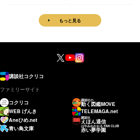
理学科卒...
もっと見る
講談社コクリコ
ファミリーサイト
講談社の
コクリコ
動く図鑑MOVE
WEB げんき
TELEMAGA.net
講談社
Aneひめ.net
えほん通信
はやみねかおる FAN CLUB
青い鳥文庫
赤い夢学園