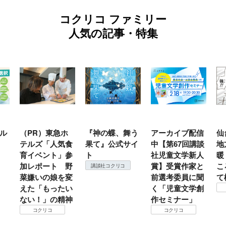
コクリコ ファミリー
人気の記事・特集
ル
（PR）東急ホ
『神の蝶、舞う
アーカイブ配信
仙
テルズ「人気食
果て』公式サイ
中【第67回講談
地
育イベント」参
ト
社児童文学新人
暖
加レポート 野
賞】受賞作家と
こ
講談社コクリコ
菜嫌いの娘を変
前選考委員に聞
て
えた「もったい
く「児童文学創
ない！」の精神
作セミナー」
コクリコ
コクリコ