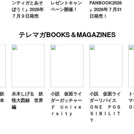
ンティガとあそ
レゼントキャン
FANBOOK2026
ぼう！』2026年
ペーン開催！
』2026年７月31
７月９日発売
日発売！
テレマガBOOKS＆MAGAZINES
妖
水木しげる 妖
小説 仮面ライ
小説 仮面ライ
ト
本
怪大図録 世界
ダーガッチャー
ダーリバイス
マ
編
ド Ｕｎｉｖｅ
ＯＮＥ ＰＯＳ
Ｏ
ｒｓｉｔｙ
ＳＩＢＩＬＩＴ
Ｙ