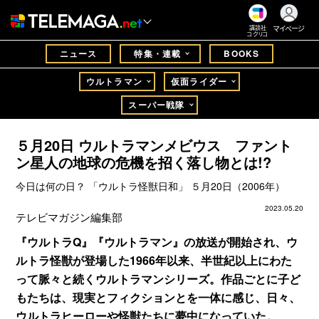
マイページ
講談社
コクリコ
ニュース
特集・連載
BOOKS
ウルトラマン
仮面ライダー
スーパー戦隊
５月20日 ウルトラマンメビウス ファント
ン星人の地球の危機を招く落し物とは!?
今日は何の日？ 「ウルトラ怪獣日和」 ５月20日（2006年）
2023.05.20
テレビマガジン編集部
『ウルトラQ』『ウルトラマン』の放送が開始され、ウ
ルトラ怪獣が登場した1966年以来、半世紀以上にわた
って脈々と続くウルトラマンシリーズ。作品ごとに子ど
もたちは、現実とフィクションとを一体に感じ、日々、
ウルトラヒーローや怪獣たちに夢中になっていた。