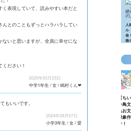
すく表現していて、読みやすい本だと
さんとのこともずっとハラハラしてい
人
ル
命
かないと思いますが、全員に幸せにな
狼
てください！
2025年03月23日
中学1年生
/
女
/
嶋村くん❤
KZ高校生編、つ
ゴールデンウィ
今月の壁紙ダウ
【ちいか
とてもいいです。
いに始動！ 限
ークにいっき読
ンロード
い鳥文庫
定特典＆ヒミツ
み！ 青い鳥文
あお文庫
2024年08月07日
の参加企画も!?
庫の名作「電子
対象作品
小学3年生
/
女
/
愛
合本版」おすす
介！
め