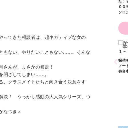
た！？ ～溺愛度５
００％の異世界アン
ソロジー～
やってきた相談者は、超ネガティブな女の
り
かわいく（なく）て
ともない、やりたいこともない……。そんな
ごめん お悩み相談
ＢＯＯＫ
探偵チームＫＺ事件
探偵チームＫＺ事件
探
ノート １～１０巻
ノート ２１～３０
ノ
下月さんが、まさかの暴走！
合本版
巻合本版
巻
を閉ざしてしまい……。
る、クラスメイトたちと向き合う決意をす
解決！ うっかり感動の大人気シリーズ、つ
がなつき＞