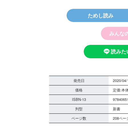
ためし読み
探偵チームＫ
ノート つぶ
霊は知ってい
みんな
読みた
発売日
2020/04/
価格
定価:本体
黒魔女さんは
さん！？ ６
ISBN-13
9784065
組 黒魔女さ
判型
る！！（１８
新書
ページ数
208ペー