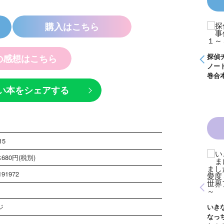
購入はこちら
Ｚ事件
怪盗クイーンはサー
やく死
カスがお好き ゲー
る
ムブック
探偵チームＫＺ事件
探偵チームＫＺ事件
探偵
の感想はこちら
ノート １～１０巻
ノート ２１～３０
ノー
合本版
巻合本版
巻合
い本をシェアする
15
680円(税別)
白魔女
黒魔女さんと恋の魔
年１
法 ６年１組 黒魔
191972
んが通
女さんが通る！！
青い鳥文庫版 獣の
）
（１７）
黒魔
奏者１～８ 全８巻
生！
合本版
ジ
いきなりお姫さまに
イト
なっちゃいまし
巻