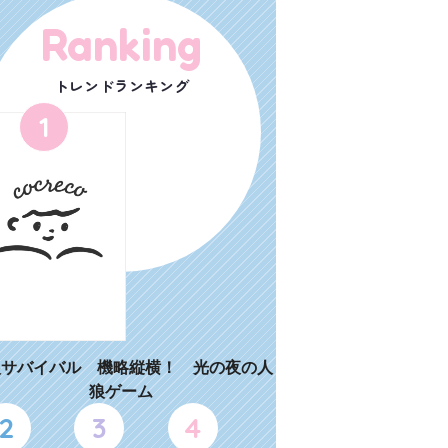
Ranking
トレンドランキング
1
狼サバイバル 機略縦横！ 光の夜の人
狼ゲーム
2
3
4