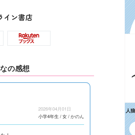
ライン書店
なの感想
2026年04月01日
人
小学4年生
/
女
/
かのん
した！