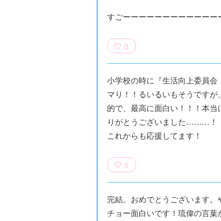
すごーーーーーーーーーーーーー
0
小学校の時に『生活向上委員会
マり！！るいるいもそうですが
的で、最高に面白い！！！本当
りがとうございました………！
族館
悪役なんて、ご
トモダチデスゲ
世にもふしぎな
これからも応援してます！
めんです！
ーム 昨日の友
ＳＣＰガチャ！
（１）
は今日の敵
（１） かわい
い猫にご用心
0
完結。おめでとうございます。
チョー面白いです！琉偉の言葉