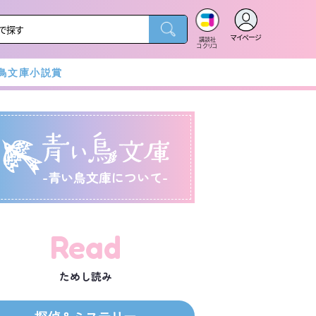
マイページ
講談社
コクリコ
鳥文庫小説賞
-青い鳥文庫について-
Read
ためし読み