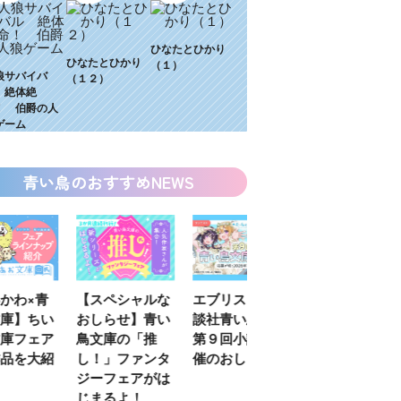
ひなたとひかり
ひなたとひかり
（１）
狼サバイバ
（１２）
 絶体絶
！ 伯爵の人
ゲーム
青い鳥のおすすめNEWS
わ×青
【スペシャルな
エブリスタ×講
【速報】『黒魔
】ちい
おしらせ】青い
談社青い鳥文庫
女さんが通
フェア
鳥文庫の「推
第９回小説賞開
る‼』ついにコ
を大紹
し！」ファンタ
催のおしらせ
ミカライズ！
ジーフェアがは
じまるよ！