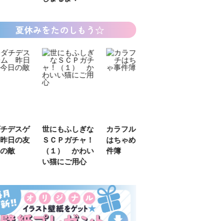
夏休みをたのしもう☆
デスゲ
世にもふしぎな
カラフルピーチ
長浜高校水族館
日の友
ＳＣＰガチャ！
はちゃめちゃ事
部！
敵
（１） かわい
件簿
い猫にご用心