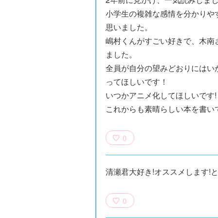
小学生の複雑な感情を分かりや
思いました。
嶋村くんがすごい好きで、木南
ました。
全員が自分の望みどおりにはい
ってほしいです！
いつかアニメ化してほしいです!
これからも素晴らしい本を書い
0
×青
【スペシャルな
エブリスタ×講
【速報】『黒魔
清瀬君大好き!オススメします!
ちい
おしらせ】青い
談社青い鳥文庫
女さんが通
ェア
鳥文庫の「推
第９回小説賞開
る‼』ついにコ
大紹
し！」ファンタ
催のおしらせ
ミカライズ！
0
ジーフェアがは
じまるよ！