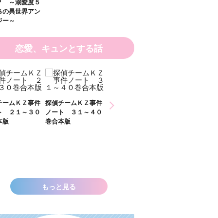
恋愛、キュンとする話
ひなたとひかり
偵チームＫＺ事件
探偵チームＫＺ事件
２）
ート ３１～４０
ノート １１～２０
合本版
巻合本版
いきなりお姫さまに
なっちゃいまし
た！？ ～溺愛度５
００％の異世界アン
ソロジー～
もっと見る