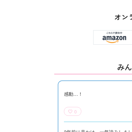
オン
みん
感動…！
0
2年前に見かけ、一気読みしま