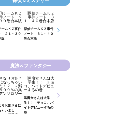
探偵＆ミステリー
チームＫＺ事件
探偵チームＫＺ事件
ＫＺ’ Ｕｐｐｅｒ
ＫＺ’ Ｕｐｐ
ト ３１～４０
ノート １１～２０
Ｆｉｌｅ 数学者
Ｆｉｌｅ 密
本版
巻合本版
の夏
開ける手
魔法＆ファンタジー
新 妖界ナビ・ルナ
女さんは大学
妖界ナビ・ルナ１～
妖界ナビ・ルナ
１～１１ 全１１巻
！ チョコ、バ
９＋番外編 全１０
外編 猫神様の
合本版
デビューするの
巻合本版
【電子オリジナ