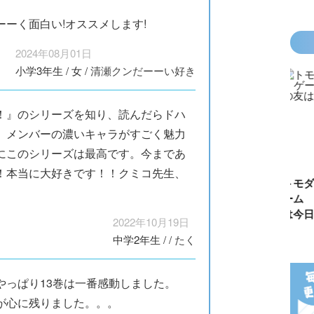
ーく面白い!オススメします!
2024年08月01日
小学3年生
/
女
/
清瀬クンだーーい好き
！』のシリーズを知り、読んだらドハ
、メンバーの濃いキャラがすごく魅力
にこのシリーズは最高です。今まであ
！本当に大好きです！！クミコ先生、
カラフルピーチ
長浜高校水族館
悪役なんて、ご
トモダチ
はちゃめちゃ事
部！
めんです！
ーム 昨
件簿
（１）
は今日の
2022年10月19日
中学2年生
/
/
たく
やっぱり13巻は一番感動しました。
が心に残りました。。。