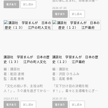
の人物を一挙１０００人取り上
民の家に生まれ、将軍家以後か
電子あり
試し読み
げます。
ら西洋式軍隊を率いるまでにな
2020.07.03
った土方歳三の生きざまとは？
電子あり
試し読み
講談社 学習まんが 日本の歴
講談社 学習まんが 日本の歴
史（１３） 江戸の町人文化
史（１２） 江戸幕府
編：講談社
編：講談社
著：能田 達規
著：沢田 ひろふみ
監：高尾 善希
監：高尾 善希
「文化の担い手、主役は町
「天下分け目の決戦を制
人！」。５０歳を過ぎてから天
す！」。着々と主導権をにぎる
文を学び、日本をくまなく測量
家康、その野望に立ちふさがる
2020.07.03
2020.07.03
し精密な地図をつくった伊能忠
石田三成。ついに一大決戦がは
電子あり
試し読み
電子あり
試し読み
敬とは？
じまる！