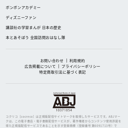
ボンボンアカデミー
ディズニーファン
講談社の学習まんが 日本の歴史
本とあそぼう 全国訪問おはなし隊
お問い合わせ
利用規約
広告掲載について
プライバシーポリシー
特定商取引法に基づく表記
コクリコ［cocreco］は正規版配信サイトマークを取得したサービスです。
ABJマー
クは、この電子書店・電子書籍配信サービスが、著作権者からコンテンツ使用許諾を
得た正規版配信サービスであることを示す登録商標（登録番号 第6091713号）で