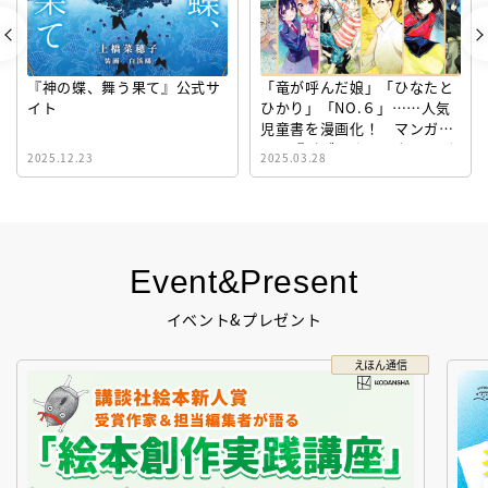
『神の蝶、舞う果て』公式サ
「竜が呼んだ娘」「ひなたと
イト
ひかり」「NO.６」……人気
児童書を漫画化！ マンガサ
イト『ビブリオシリウス』誕
2025.12.23
2025.03.28
生！
Event&Present
イベント&プレゼント
えほん通信