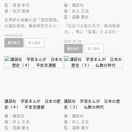
監：湯淺 幸代
編：講談社
著：池沢 理美
著：井上 正治
監：遠藤 慶太
世界初の長編小説「源氏物語」
の誕生秘話。最新研究をもと
「日出づる処の天子、政治改革
に、知られざる紫式部の真実を
す」。隋に「蛮夷」とよばれた
2024.01.18
わかりやすく凝縮した一冊！
倭国の摂政・厩戸皇子は汚名返
2020.07.03
電子あり
試し読み
上のため国のかたちを整える。
電子あり
試し読み
講談社 学習まんが 日本の歴
講談社 学習まんが 日本の歴
史（４） 平安京遷都
史（３） 仏教の時代
編：講談社
編：講談社
著：井上 正治
著：井上 正治
監：遠藤 慶太
監：遠藤 慶太