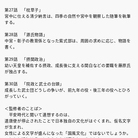
第27話 「枕草子」
宮中に仕える清少納言は、四季の自然や宮中を観察した随筆を執筆
する。
第28話 「源氏物語」
中宮・彰子の教育係となった紫式部は、周囲の求めに応じ、物語を
書く。
第29話 「摂関政治」
幼い天皇を補佐する摂政、成長後に支える関白などの要職を藤原氏
が独占する。
第30話 「院政と武士の台頭」
成長した武士団どうしの争いが、前九年の役・後三年の役へとひろ
がっていく。
＜監修者のことば＞
平安時代と聞いて連想するのは、
遣唐使が停止されたことで日本独自の文化がはぐくまれ、仮名文字
が生まれ、
女性による文学が盛んになった「国風文化」ではないでしょうか。