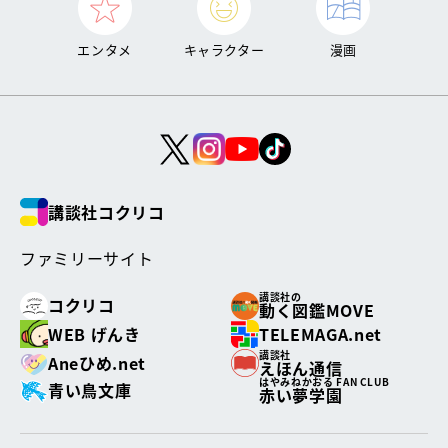
エンタメ
キャラクター
漫画
講談社コクリコ
ファミリーサイト
講談社の
コクリコ
動く図鑑MOVE
WEB げんき
TELEMAGA.net
講談社
Aneひめ.net
えほん通信
はやみねかおる FAN CLUB
青い鳥文庫
赤い夢学園