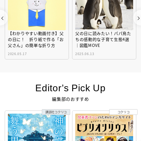
【わかりやすい動画付き】父
父の日に読みたい！パパ鳥た
の日に！ 折り紙で作る「お
ちの感動的な子育て生態4選
父さん」の簡単な折り方
｜図鑑MOVE
2026.05.17
2025.06.13
Editor’s Pick Up
編集部のおすすめ
講談社コクリコ
コクリコ