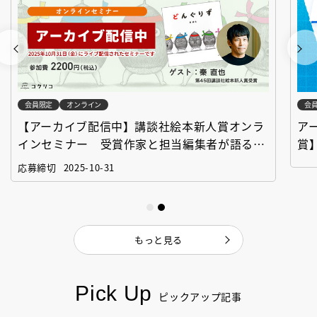
会員限定
オンライン
会
【アーカイブ配信中】講談社絵本新人賞オンラ
ア
インセミナー 受賞作家と担当編集者が語る
賞
「絵本創作実践講座」
作
応募締切
2025-10-31
もっと見る
Pick Up
ピックアップ記事