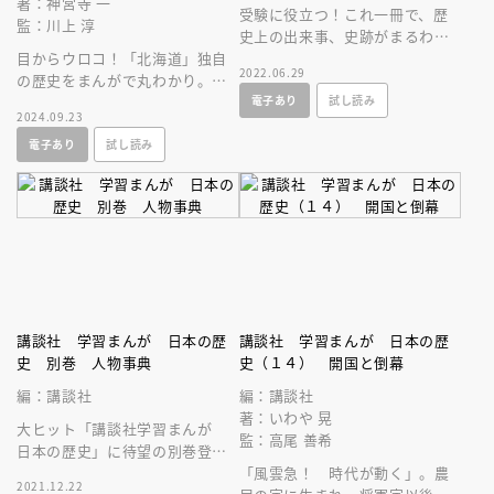
著：神宮寺 一
受験に役立つ！これ一冊で、歴
監：川上 淳
史上の出来事、史跡がまるわか
目からウロコ！「北海道」独自
り！
2022.06.29
の歴史をまんがで丸わかり。
電子あり
試し読み
「講談社学習まんが 日本の歴
2024.09.23
史」の別巻誕生！
電子あり
試し読み
講談社 学習まんが 日本の歴
講談社 学習まんが 日本の歴
史 別巻 人物事典
史（１４） 開国と倒幕
編：講談社
編：講談社
著：いわや 晃
大ヒット「講談社学習まんが
監：高尾 善希
日本の歴史」に待望の別巻登
場！古代から現代までの歴史上
「風雲急！ 時代が動く」。農
2021.12.22