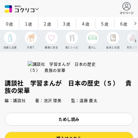
マイページ
0
1
2
3
4
5
6
歳
歳
歳
歳
歳
歳
歳
妊娠と出産
子育て
健康と安全
食とレシピ
暮らし
絵本とお話
知育と探
講談社 学習まんが 日本の歴史（５） 貴
族の栄華
編：講談社 著：池沢 理美 監：遠藤 慶太
ためし読み