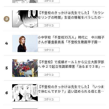
コクリコ
【不登校のきっかけは先生でした】「カウン
セリングの時間」生徒の情報をバラしたの
は…《第２話》
コクリコ
小中学校「不登校35万人」時代に 中川翔子
さんが審査委員長「不登校生動画甲子園
2026」が開催
コクリコ
【不登校】で成績オール１から公立大医学部
へ 中２で起立性調節障害「治るまで３年」の
診断 そのとき母は
コクリコ
【不登校のきっかけは先生でした】「いつま
で休むんですか？」追い詰められる母と息子
《第６話》
コクリコ