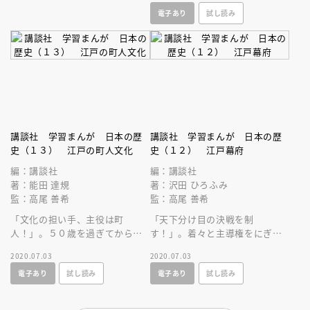
った土方歳三の生きざまとは？
電子あり
試し読み
講談社 学習まんが 日本の歴
講談社 学習まんが 日本の歴
史（１３） 江戸の町人文化
史（１２） 江戸幕府
編：講談社
編：講談社
著：能田 達規
著：沢田 ひろふみ
監：高尾 善希
監：高尾 善希
「文化の担い手、主役は町
「天下分け目の決戦を制
人！」。５０歳を過ぎてから天
す！」。着々と主導権をにぎる
文を学び、日本をくまなく測量
家康、その野望に立ちふさがる
2020.07.03
2020.07.03
し精密な地図をつくった伊能忠
石田三成。ついに一大決戦がは
電子あり
試し読み
電子あり
試し読み
敬とは？
じまる！