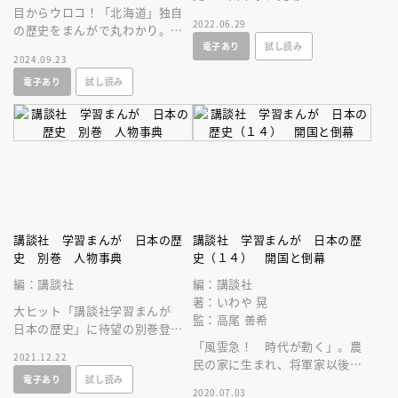
目からウロコ！「北海道」独自
り！
2022.06.29
の歴史をまんがで丸わかり。
電子あり
試し読み
「講談社学習まんが 日本の歴
2024.09.23
史」の別巻誕生！
電子あり
試し読み
講談社 学習まんが 日本の歴
講談社 学習まんが 日本の歴
史 別巻 人物事典
史（１４） 開国と倒幕
編：講談社
編：講談社
著：いわや 晃
大ヒット「講談社学習まんが
監：高尾 善希
日本の歴史」に待望の別巻登
場！古代から現代までの歴史上
「風雲急！ 時代が動く」。農
2021.12.22
の人物を一挙１０００人取り上
民の家に生まれ、将軍家以後か
電子あり
試し読み
げます。
ら西洋式軍隊を率いるまでにな
2020.07.03