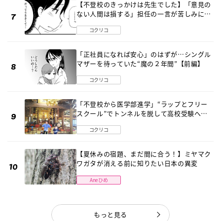
【不登校のきっかけは先生でした】「意見の
ない人間は損する」担任の一言が苦しみに…
《第１話》
コクリコ
「正社員になれば安心」のはずが…シングル
マザーを待っていた“魔の２年間”【前編】
コクリコ
「不登校から医学部進学」“ラップとフリー
スクール”でトンネルを脱して高校受験へ
〔元野球少年の実話〕
コクリコ
【夏休みの宿題、まだ間に合う！】ミヤマク
ワガタが消える前に知りたい日本の異変
Aneひめ
もっと見る