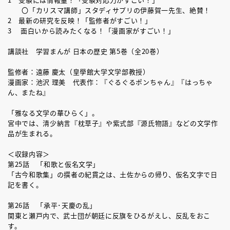
〇「カリスマ講師」スタディサプリの伊藤賀一先生、絶賛！
2 最新の研究を反映！「監修者がすごい！」
3 面白いから読みたくなる！「漫画家がすごい！」
講談社 学習まんが 日本の歴史 第5巻（全20巻）
監修者：遠藤 慶太（皇學館大学文学部教授）
漫画家：池沢 理美 代表作：『ぐるぐるポンちゃん』『はっちゃ
ん、またね』
「雅なる文学の華ひらく」。
宮中では、清少納言『枕草子』や紫式部『源氏物語』などの文学作
品が生まれる。
＜収録内容＞
第25話 「和歌と仮名文学」
「古今和歌集」の撰者の紀貫之は、土佐からの帰り、仮名文字で日
記を書く。
第26話 「承平･天慶の乱」
関東と瀬戸内で、武士団が朝廷に反旗をひるがえし、反乱をおこ
す。