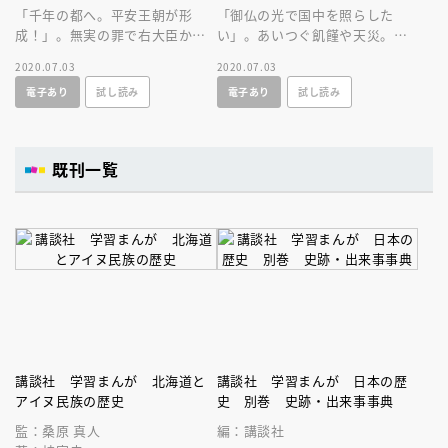
「千年の都へ。平安王朝が形
「御仏の光で国中を照らした
成！」。無実の罪で右大臣から
い」。あいつぐ飢饉や天災。聖
大宰府へ。菅原道真は、なぜ
武天皇は、民衆を救うため巨大
2020.07.03
2020.07.03
「学問の神様」となったのか？
な仏像の造営を決意する。
電子あり
試し読み
電子あり
試し読み
既刊一覧
講談社 学習まんが 北海道と
講談社 学習まんが 日本の歴
アイヌ民族の歴史
史 別巻 史跡・出来事事典
監：桑原 真人
編：講談社