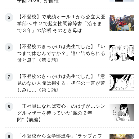
子園 2026」が開催
【不登校】で成績オール１から公立大医
学部へ 中２で起立性調節障害「治るま
で３年」の診断 そのとき母は
【不登校のきっかけは先生でした】「い
つまで休むんですか？」追い詰められる
母と息子《第６話》
【不登校のきっかけは先生でした】「意
見のない人間は損する」担任の一言が苦
しみに…《第１話》
「正社員になれば安心」のはずが…シン
グルマザーを待っていた“魔の２年
間”【前編】
「不登校から医学部進学」“ラップとフ