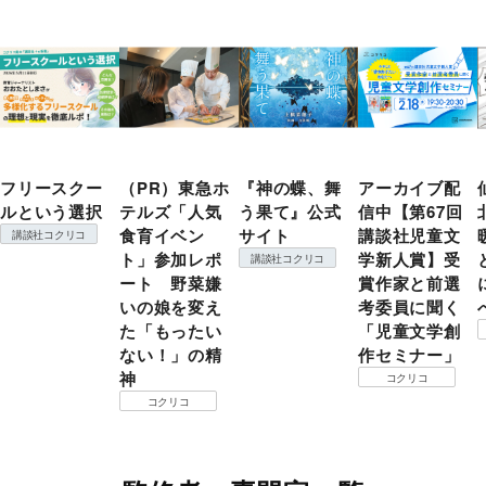
フリースクー
（PR）東急ホ
『神の蝶、舞
アーカイブ配
ルという選択
テルズ「人気
う果て』公式
信中【第67回
食育イベン
サイト
講談社児童文
講談社コクリコ
ト」参加レポ
学新人賞】受
講談社コクリコ
ート 野菜嫌
賞作家と前選
いの娘を変え
考委員に聞く
た「もったい
「児童文学創
ない！」の精
作セミナー」
神
コクリコ
コクリコ