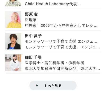
Child Health Laboratory代表...
栗原 友
料理家
料理家 2005年から料理家としてレシピ
を紹介。東...
田中 昌子
モンテッソーリで子育て支援 エンジェル
モンテッソーリで子育て支援 エンジェル
ズハウス研究所所長
ズハウス研究...
細田 千尋
医学博士・認知科学者・脳科学者
東北大学加齢医学研究所及び、東北大学大
学院情報科学...
もっと見る