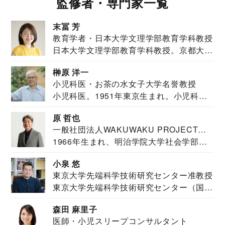
監修者・専門家一覧
末冨 芳
教育学者・日本大学文理学部教育学科教授
日本大学文理学部教育学科教授。京都大学
教育学部卒業...
榊原 洋一
小児科医・お茶の水女子大学名誉教授
小児科医。1951年東京生まれ。小児科
医。東京大学...
原 哲也
一般社団法人WAKUWAKU PROJECT
1966年生まれ、明治学院大学社会学部福
JAPAN代表・言語聴覚士・社会福祉士
祉学科卒業...
小泉 悠
東京大学先端科学技術研究センター准教授
東京大学先端科学技術研究センター（国際
安全保障構想...
森田 麻里子
医師・小児スリープコンサルタント