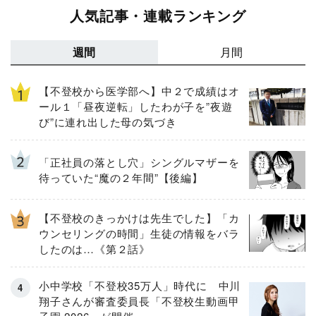
人気記事・連載ランキング
週間
月間
【不登校から医学部へ】中２で成績はオ
ール１「昼夜逆転」したわが子を”夜遊
び”に連れ出した母の気づき
「正社員の落とし穴」シングルマザーを
待っていた“魔の２年間”【後編】
【不登校のきっかけは先生でした】「カ
ウンセリングの時間」生徒の情報をバラ
したのは…《第２話》
小中学校「不登校35万人」時代に 中川
翔子さんが審査委員長「不登校生動画甲