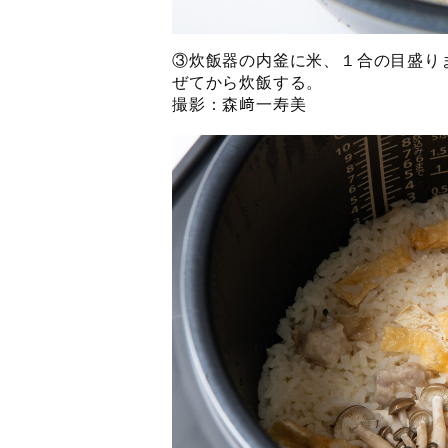
③炊飯器の内釜に米、１合の目盛り
ぜてから炊飯する。
撮影：森﨑一寿美