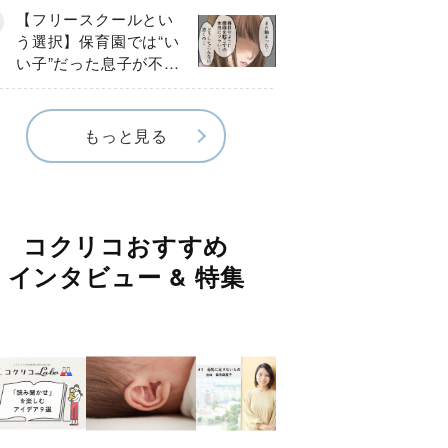
《第１話》
【フリースクールとい
う選択】保育園では“い
い子”だった息子が不登
校に…小学校入学後に
見えたSOS《第１話》
もっと見る
コクリコおすすめ
インタビュー & 特集