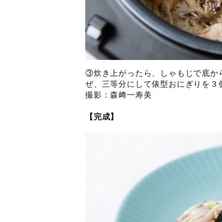
③炊き上がったら、しゃもじで底か
ぜ、三等分にして俵型おにぎりを３
撮影：森﨑一寿美
【完成】