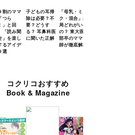
９割のママ
子どもの耳掃
「母乳・ミル
前頭葉の発達
現役
「つら
除は必要？不
ク・混合」結
ピークは10
談員
！」と回
要？どうす
局どれがいい
代！ 脳科学
に偏
 「読み聞
る？ 耳鼻科医
の？ 東大医学
的に子どもの
い」
せ」を楽し
に聞いた正解
部卒のママ医
「ならいご
由
するアイデ
師が徹底解説
と」を検証
９選
コクリコおすすめ
Book & Magazine