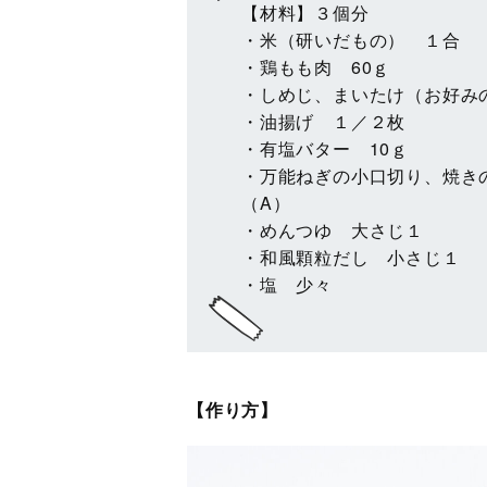
【材料】３個分
・米（研いだもの） １合
・鶏もも肉 60ｇ
・しめじ、まいたけ（お好み
・油揚げ １／２枚
・有塩バター 10ｇ
・万能ねぎの小口切り、焼き
（A）
・めんつゆ 大さじ１
・和風顆粒だし 小さじ１
・塩 少々
【作り方】