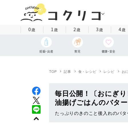
0
1
2
3
4
歳
歳
歳
歳
歳
妊娠・出産
育児
健康・安全
TOP
記事
食・レシピ
レシピ
お
毎日公開！〔おにぎり
油揚げごはんのバター
たっぷりのきのこと後入れのバタ