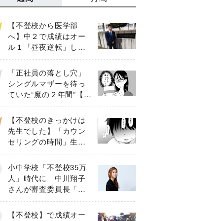
【不登校から医学部
へ】中２で成績はオー
ル１「昼夜逆転」した
わが子を”夜遊び”に連れ
出した母の気づき
「正社員の落とし穴」
シングルマザーを待っ
ていた“魔の２年間”【後
編】
【不登校のきっかけは
先生でした】「カウン
セリングの時間」生徒
の情報をバラしたの
は…《第２話》
小中学校「不登校35万
人」時代に 中川翔子
さんが審査委員長「不
登校生動画甲子園
2026」が開催
【不登校】で成績オー