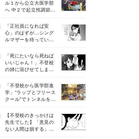
ル１から公立大医学部
へ 中２で起立性調節障
害「治るまで３年」の
診断 そのとき母は
「正社員になれば安
心」のはずが…シング
ルマザーを待ってい
た“魔の２年間”【前編】
「死にたいなら死ねば
いいじゃん！」不登校
の姉に浴びせてしまっ
た言葉【番外編・後
編】
「不登校から医学部進
学」“ラップとフリース
クール”でトンネルを脱
して高校受験へ〔元野
球少年の実話〕
【不登校のきっかけは
先生でした】「意見の
ない人間は損する」担
任の一言が苦しみに…