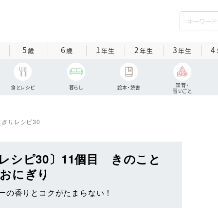
5
6
1
2
3
4
歳
歳
年生
年生
年生
知育・
食とレシピ
暮らし
絵本・読書
習いごと
にぎりレシピ30
レシピ30〕11個目 きのこと
おにぎり
ーの香りとコクがたまらない！