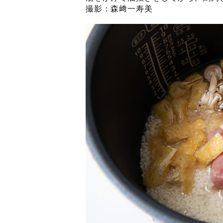
撮影：森﨑一寿美