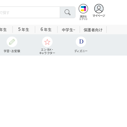
マイページ
講談社
コクリコ
5
6
年生
年生
年生
中学生~
保護者向け
エンタメ・
学習・お受験
ディズニー
キャラクター