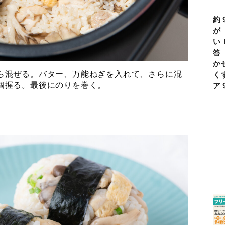
約
が
い
答
か
ら混ぜる。バター、万能ねぎを入れて、さらに混
く
個握る。最後にのりを巻く。
ア