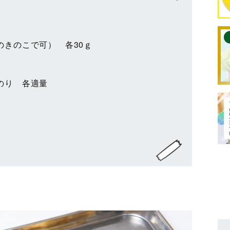
のきのこで可） 各30ｇ
のり 各適量