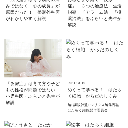
みではなく「心の成長」が
症」 ３つの治療法「生活
原因だった！ 整形外科医
指導」「アラーム法」「投
がわかりやすく解説
薬治法」をふらいと先生が
解説
「夜尿症」は育て方や子ど
2021.03.10
めくって学べる！ はたら
もの性格が問題ではない
く細胞 からだのしくみ
小児科医・ふらいと先生が
解説
編: 講談社監: シリウス編集部監:
はたらく細胞製作委員会