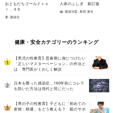
おともだちゴールドｖｏ
人体のふしぎ 新訂版
ｌ．４６
編: 講談社監: 島田 達生
著: 講談社
健康・安全カテゴリーのランキング
【男児の性教育】思春期に身につけたい
「正しいマスターベーション」の作法と
は 専門医がくわしく解説
日本を襲った感染症…160年前にコレラ
を防いだ方法は現代と同じだった
【男の子の性教育】子どもに「初めての
射精：精通」をどう教える？ 親のサポ