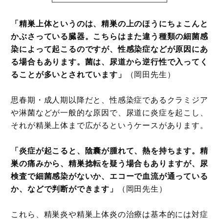
「精巣上体というのは、精巣の上のほうにちょこんと
かぶさっている臓器。こちらはまた違う種類の細菌感
染によって起こるのですが、性感染症などが原因にあ
る場合もあります。菌は、尿道から逆行性で入ってく
ることが多いとされています」
（岡田先生）
思春期・成人期以降だと、性感染症であるクラミジア
や淋菌などが一般的な原因で、尿道に炎症を起こし、
それが精巣上体まで広がるというケースがあります。
「炎症が起こると、陰囊が腫れて、熱を持ちます。精
巣の痛みから、精巣捻転を疑う場合もありますが、尿
検査で細菌感染がないか、エコーで血流が通っている
か、などで判断ができます」
（岡田先生）
これら、精巣炎や精巣上体炎の治療は基本的には対症