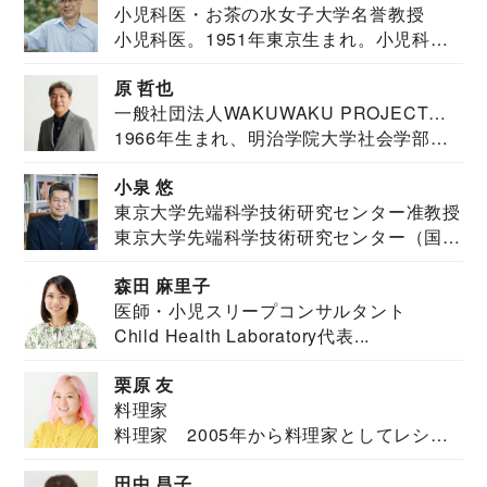
小児科医・お茶の水女子大学名誉教授
小児科医。1951年東京生まれ。小児科
医。東京大学...
原 哲也
一般社団法人WAKUWAKU PROJECT
1966年生まれ、明治学院大学社会学部福
JAPAN代表・言語聴覚士・社会福祉士
祉学科卒業...
小泉 悠
東京大学先端科学技術研究センター准教授
東京大学先端科学技術研究センター（国際
安全保障構想...
森田 麻里子
医師・小児スリープコンサルタント
Child Health Laboratory代表...
栗原 友
料理家
料理家 2005年から料理家としてレシピ
を紹介。東...
田中 昌子