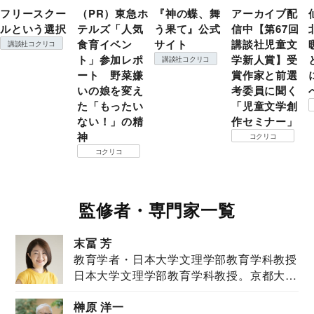
フリースクー
（PR）東急ホ
『神の蝶、舞
アーカイブ配
ルという選択
テルズ「人気
う果て』公式
信中【第67回
食育イベン
サイト
講談社児童文
講談社コクリコ
ト」参加レポ
学新人賞】受
講談社コクリコ
ート 野菜嫌
賞作家と前選
いの娘を変え
考委員に聞く
た「もったい
「児童文学創
ない！」の精
作セミナー」
神
コクリコ
コクリコ
監修者・専門家一覧
末冨 芳
教育学者・日本大学文理学部教育学科教授
日本大学文理学部教育学科教授。京都大学
教育学部卒業...
榊原 洋一