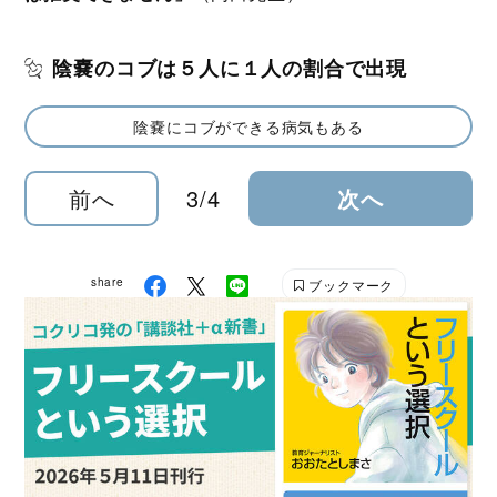
陰嚢のコブは５人に１人の割合で出現
陰嚢にコブができる病気もある
前へ
3/4
次へ
share
ブックマーク