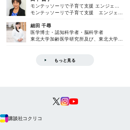
モンテッソーリで子育て支援 エンジェル
モンテッソーリで子育て支援 エンジェル
ズハウス研究所所長
ズハウス研究...
細田 千尋
医学博士・認知科学者・脳科学者
東北大学加齢医学研究所及び、東北大学大
学院情報科学...
もっと見る
講談社コクリコ