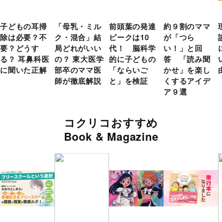
子どもの耳掃
「母乳・ミル
前頭葉の発達
約９割のママ
除は必要？不
ク・混合」結
ピークは10
が「つら
要？どうす
局どれがいい
代！ 脳科学
い！」と回
る？ 耳鼻科医
の？ 東大医学
的に子どもの
答 「読み聞
に聞いた正解
部卒のママ医
「ならいご
かせ」を楽し
師が徹底解説
と」を検証
くするアイデ
ア９選
コクリコおすすめ
Book & Magazine