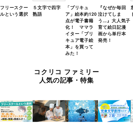
フリースクー
５文字で四字
「プリキュ
『なぜか毎回
ルという選択
熟語
ア」絵本約120
泣けてしま
点が電子書籍
う...』大人気子
化！ ママラ
育て絵日記漫
イター「プリ
画から単行本
キュア電子絵
発売！
本」を買って
みた！
コクリコ ファミリー
人気の記事・特集