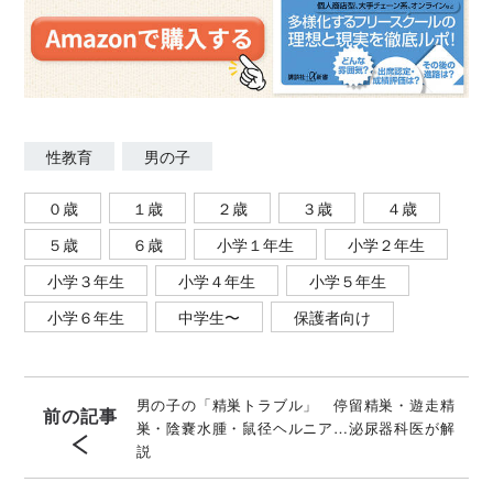
性教育
男の子
０歳
１歳
２歳
３歳
４歳
５歳
６歳
小学１年生
小学２年生
小学３年生
小学４年生
小学５年生
小学６年生
中学生〜
保護者向け
男の子の「精巣トラブル」 停留精巣・遊走精
前の記事
巣・陰嚢水腫・鼠径ヘルニア…泌尿器科医が解
説