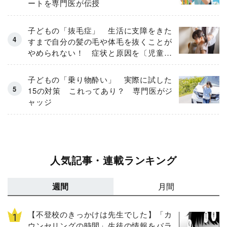
ートを専門医が伝授
子どもの「抜毛症」 生活に支障をきた
すまで自分の髪の毛や体毛を抜くことが
やめられない！ 症状と原因を〔児童精
神科医が解説〕
子どもの「乗り物酔い」 実際に試した
15の対策 これってあり？ 専門医がジ
ャッジ
人気記事・連載ランキング
週間
月間
【不登校のきっかけは先生でした】「カ
ウンセリングの時間」生徒の情報をバラ