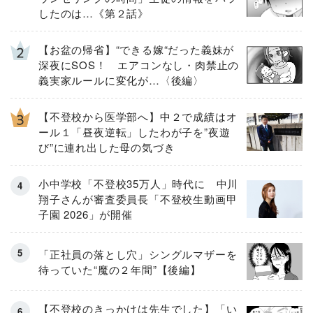
したのは…《第２話》
【お盆の帰省】“できる嫁“だった義妹が
深夜にSOS！ エアコンなし・肉禁止の
義実家ルールに変化が…〈後編〉
【不登校から医学部へ】中２で成績はオ
ール１「昼夜逆転」したわが子を”夜遊
び”に連れ出した母の気づき
小中学校「不登校35万人」時代に 中川
翔子さんが審査委員長「不登校生動画甲
子園 2026」が開催
「正社員の落とし穴」シングルマザーを
待っていた“魔の２年間”【後編】
【不登校のきっかけは先生でした】「い