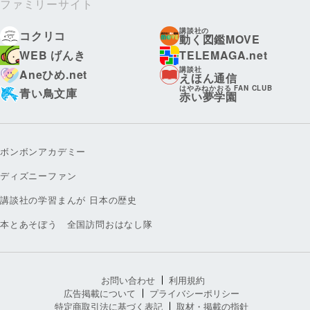
ファミリーサイト
講談社の
コクリコ
動く図鑑MOVE
WEB げんき
TELEMAGA.net
講談社
Aneひめ.net
えほん通信
はやみねかおる FAN CLUB
青い鳥文庫
赤い夢学園
ボンボンアカデミー
ディズニーファン
講談社の学習まんが 日本の歴史
本とあそぼう 全国訪問おはなし隊
お問い合わせ
利用規約
広告掲載について
プライバシーポリシー
特定商取引法に基づく表記
取材・掲載の指針