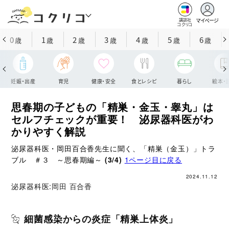
マイページ
講談社
コクリコ
0
1
2
3
4
5
6
歳
歳
歳
歳
歳
歳
歳
妊娠・出産
育児
健康・安全
食とレシピ
暮らし
絵本・
思春期の子どもの「精巣・金玉・睾丸」は
セルフチェックが重要！ 泌尿器科医がわ
かりやすく解説
泌尿器科医・岡田百合香先生に聞く、「精巣（金玉）」トラ
ブル ＃３ ～思春期編～
(3/4)
1ページ目に戻る
2024.11.12
泌尿器科医:
岡田 百合香
細菌感染からの炎症「精巣上体炎」