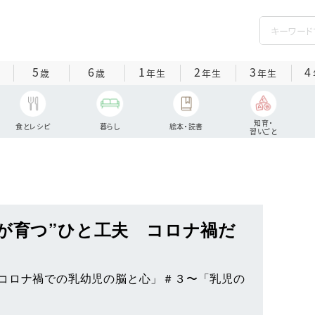
5
6
1
2
3
4
歳
歳
年生
年生
年生
知育・
食とレシピ
暮らし
絵本・読書
習いごと
脳が育つ”ひと工夫 コロナ禍だ
コロナ禍での乳幼児の脳と心」＃３〜「乳児の