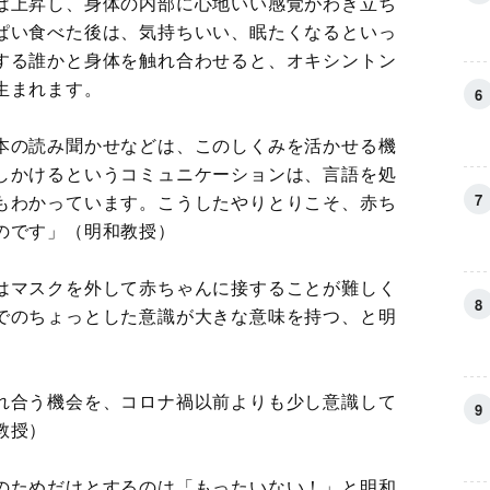
は上昇し、身体の内部に心地いい感覚がわき立ち
ぱい食べた後は、気持ちいい、眠たくなるといっ
する誰かと身体を触れ合わせると、オキシントン
生まれます。
本の読み聞かせなどは、このしくみを活かせる機
しかけるというコミュニケーションは、言語を処
もわかっています。こうしたやりとりこそ、赤ち
のです」（明和教授）
はマスクを外して赤ちゃんに接することが難しく
でのちょっとした意識が大きな意味を持つ、と明
れ合う機会を、コロナ禍以前よりも少し意識して
教授）
のためだけとするのは「もったいない！」と明和