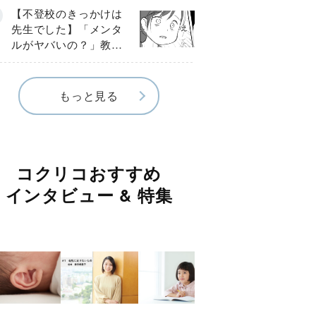
球少年の実話〕
【不登校のきっかけは
先生でした】「メンタ
ルがヤバいの？」教室
で始まった悪ふざけ
《第３話》
もっと見る
コクリコおすすめ
インタビュー & 特集