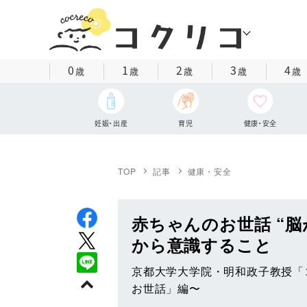
0
1
2
3
4
歳
歳
歳
歳
歳
妊娠・出産
育児
健康・安全
TOP
記事
健康・安全
赤ちゃんのお世話 “
から意識すること
京都大学大学院・明和政子教授「
お世話」編〜