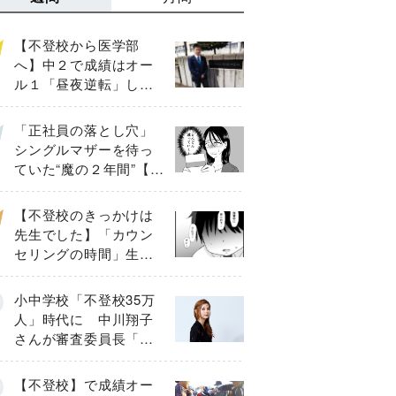
【不登校から医学部
へ】中２で成績はオー
ル１「昼夜逆転」した
わが子を”夜遊び”に連れ
出した母の気づき
「正社員の落とし穴」
シングルマザーを待っ
ていた“魔の２年間”【後
編】
【不登校のきっかけは
先生でした】「カウン
セリングの時間」生徒
の情報をバラしたの
は…《第２話》
小中学校「不登校35万
人」時代に 中川翔子
さんが審査委員長「不
登校生動画甲子園
2026」が開催
【不登校】で成績オー