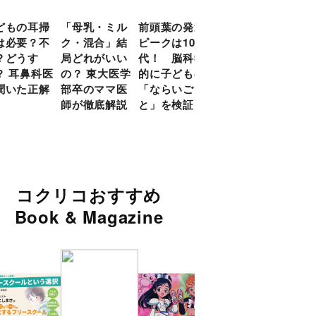
どもの耳掃
「母乳・ミル
前頭葉の発達
約９割のママ
現役
は必要？不
ク・混合」結
ピークは10
が「つら
談員
？どうす
局どれがいい
代！ 脳科学
い！」と回
に偏
？ 耳鼻科医
の？ 東大医学
的に子どもの
答 「読み聞
い」
聞いた正解
部卒のママ医
「ならいご
かせ」を楽し
由
師が徹底解説
と」を検証
くするアイデ
ア９選
コクリコおすすめ
Book & Magazine