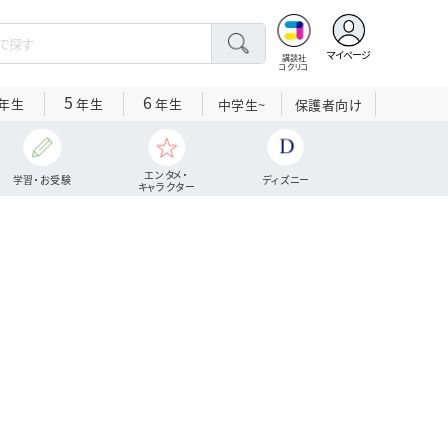
マイページ
講談社
コクリコ
5
6
年生
年生
年生
中学生~
保護者向け
エンタメ・
学習・お受験
ディズニー
キャラクター