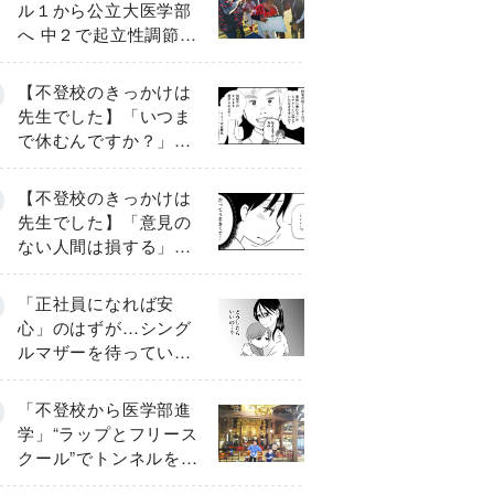
ル１から公立大医学部
へ 中２で起立性調節障
害「治るまで３年」の
診断 そのとき母は
【不登校のきっかけは
先生でした】「いつま
で休むんですか？」追
い詰められる母と息子
《第６話》
【不登校のきっかけは
先生でした】「意見の
ない人間は損する」担
任の一言が苦しみに…
《第１話》
「正社員になれば安
心」のはずが…シング
ルマザーを待ってい
た“魔の２年間”【前編】
「不登校から医学部進
学」“ラップとフリース
クール”でトンネルを脱
して高校受験へ〔元野