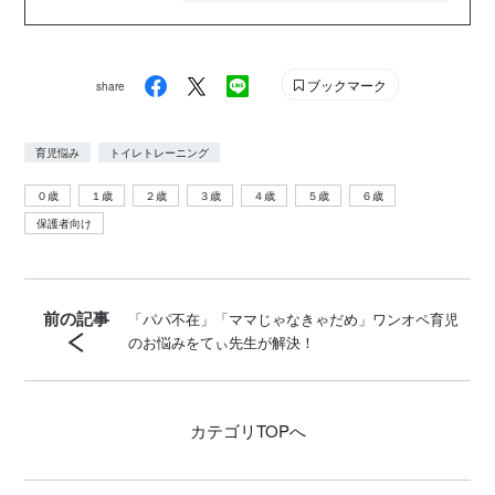
に立つ子育てや絵本の情報が満載！ Instagram :
genki_magazine Twitter : @kodanshagenki LINE :
@genki
ブックマーク
share
育児悩み
トイレトレーニング
０歳
１歳
２歳
３歳
４歳
５歳
６歳
保護者向け
前の記事
「パパ不在」「ママじゃなきゃだめ」ワンオペ育児
のお悩みをてぃ先生が解決！
カテゴリ
TOPへ