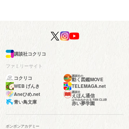
講談社コクリコ
ファミリーサイト
講談社の
コクリコ
動く図鑑MOVE
WEB げんき
TELEMAGA.net
講談社
Aneひめ.net
えほん通信
はやみねかおる FAN CLUB
青い鳥文庫
赤い夢学園
ボンボンアカデミー