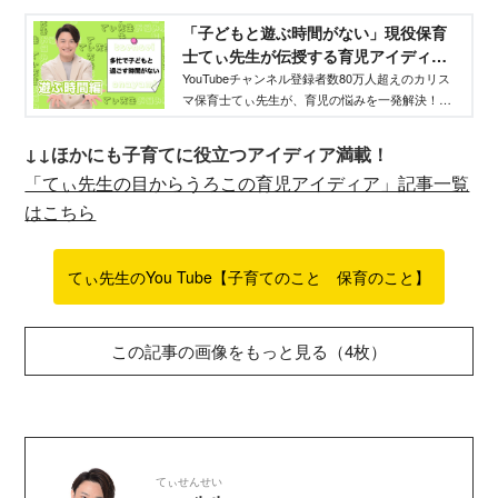
「子どもと遊ぶ時間がない」現役保育
士てぃ先生が伝授する育児アイディア -
WEB げんき｜講談社
YouTubeチャンネル登録者数80万人超えのカリス
マ保育士てぃ先生が、育児の悩みを一発解決！
日々子どもに接している人ならではの、具体的か
つ的確な「すぐ効く」育児法。やってみる価値ア
↓↓ほかにも子育てに役立つアイディア満載！
リです！
「てぃ先生の目からうろこの育児アイディア」記事一覧
はこちら
てぃ先生のYou Tube【子育てのこと 保育のこと】
この記事の画像をもっと見る（4枚）
てぃせんせい