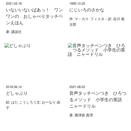
2021.03.18
1995.10.20
いないいないばあっ！ ワン
にじいろのさかな
ワンの おしゃべりタッチペ
作: マ－カス･フィスタ－訳: 谷川 俊
ンえほん
太郎
著: 講談社
2018.06.14
2021.08.02
どしゃぶり
音声タッチペンつき ひろつ
るメソッド 小学生の英語
絵: はた こうしろう文: おーなり 由
ニャードリル
子
著: 廣津留 真理