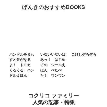
げんきのおすすめBOOKS
ハンドルをまわ
いないいないば
こけしぞろぞろ
ＭＲ．
すと音がなる
あっ！ はじめ
ＬＩＴ
よ！ トミカ
ての シールえ
ＭＩＳ
くるくる ハン
ほん ぺたぺ
しいっ
ドルえほん
た！ ワンワン
に Ｂ
ｎｄ
コクリコ ファミリー
人気の記事・特集