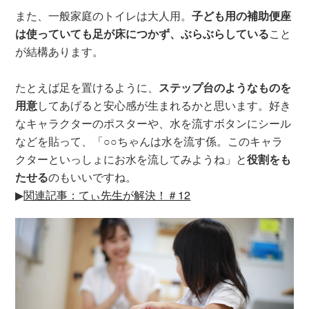
また、一般家庭のトイレは大人用。
子ども用の補助便座
は使っていても足が床につかず、ぶらぶらしている
こと
が結構あります。
たとえば足を置けるように、
ステップ台のようなものを
用意
してあげると安心感が生まれるかと思います。好き
なキャラクターのポスターや、水を流すボタンにシール
などを貼って、「○○ちゃんは水を流す係。このキャラ
クターといっしょにお水を流してみようね」と
役割をも
たせる
のもいいですね。
▶︎
関連記事：てぃ先生が解決！＃12