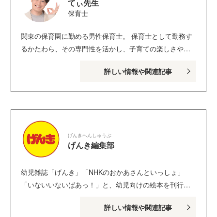
てぃ先生
保育士
関東の保育園に勤める男性保育士。 保育士として勤務す
るかたわら、その専門性を活かし、子育ての楽しさや子
どもへの向き合い方などをメディアなどで発信。全国で
詳しい情報や関連記事
の講演は年間50回以上。 他園で保育内容へのアドバイス
を行う「顧問保育士」など、保育士の活躍分野を広げる
取り組みにも積極的に参加している。 ちょっと笑えて、
かわいらしい子どもの日常についてのつぶやきが好評を
博し、X（旧Twitter）フォロワー数は62万人を超える。子
げんきへんしゅうぶ
育てのハウツーを発信しているYouTubeも大人気。 著書
げんき編集部
は『子どもに伝わるスゴ技大全 カリスマ保育士てぃ先
生の子育てで困ったら、これやってみ！』（ダイヤモン
幼児雑誌「げんき」「NHKのおかあさんといっしょ」
ド社）、『ほぉ…、ここがちきゅうのほいくえんか。』
「いないいないばあっ！」と、幼児向けの絵本を刊行し
（ベストセラーズ）、コミックほか多数。 Twitter：
ている講談社げんき編集部のサイトです。１・２・３歳
@_HappyBoy Instagram：＠tsenseidayo YouTube
詳しい情報や関連記事
のお子さんがいるパパ・ママを中心に、おもしろくて役
Amebaブログ