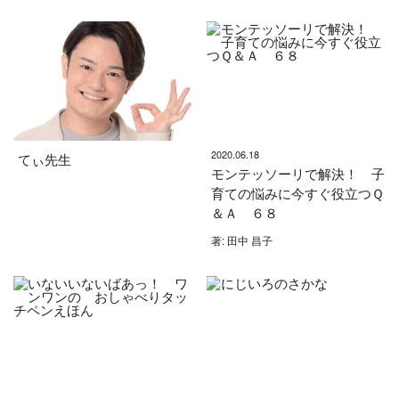
2020.06.18
てぃ先生
モンテッソーリで解決！ 子
育ての悩みに今すぐ役立つＱ
＆Ａ ６８
著: 田中 昌子