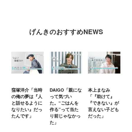
げんきのおすすめNEWS
窪塚洋介「当時
DAIGO「親にな
本上まなみ
千原せい
の俺の夢は『人
って気づい
「『助けて』
育ては自
と話せるように
た。“ごはんを
『できない』が
ヤな面に
なりたい』だっ
作る”って当た
言えない子ども
ることが
たんです」
り前じゃなかっ
だった」
た」
た」