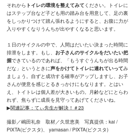
それから
トイレの環境を整えてみて
ください。トイレに
はステップ台など子ども用の踏み台を用意して、足の裏
をしっかりつけて踏ん張れるようにすると、お腹に力が
入りやすくなりうんちが出やすくなると思います。
１日のサイクルの中で、人間はだいたい決まった時間に
排泄をします。もし、
お子さんのサイクルをだいたい把
握
できているのであれば、「もうすぐうんちが出る時間
だな」というときに
声をかけてトイレに連れていって
み
ましょう。自ずと成功する確率がアップしますし、お子
さんが便意を感じとるきっかけにもなります。とはい
え、トイトレは個人差が大きいもの。月齢などにとらわ
れず、焦らずに成長を見守ってあげてくださいね。
▶︎
関連記事：てぃ先生が解決！＃23
撮影／嶋田礼奈 取材／久世恵美 写真提供：kai /
PIXTA(ピクスタ)、 yamasan / PIXTA(ピクスタ)