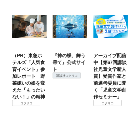
（PR）東急ホ
『神の蝶、舞う
アーカイブ配信
仙台
テルズ「人気食
果て』公式サイ
中【第67回講談
地方
育イベント」参
ト
社児童文学新人
暖？
加レポート 野
賞】受賞作家と
ころ
講談社コクリコ
菜嫌いの娘を変
前選考委員に聞
て検
えた「もったい
く「児童文学創
コ
ない！」の精神
作セミナー」
コクリコ
コクリコ