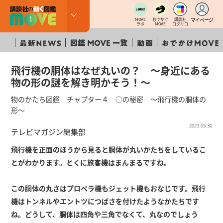
マイページ
MOVE
おでかけ
講談社
ラボ
MOVE
コクリコ
飛行機の胴体はなぜ丸いの？ 〜身近にある
物の形の謎を解き明かそう！～
物のかたち図鑑 チャプター４ ○の秘密 ～飛行機の胴体の
形～
2023.05.30
テレビマガジン編集部
飛行機を正面のほうから見ると胴体が丸いかたちをしているこ
とがわかります。とくに旅客機はまんまるですね。
この胴体の丸さはプロペラ機もジェット機もおなじです。飛行
機はトンネルやエントツにつばさを付けたようなかたちです
ね。どうして、胴体は四角や三角でなくて、丸なのでしょう