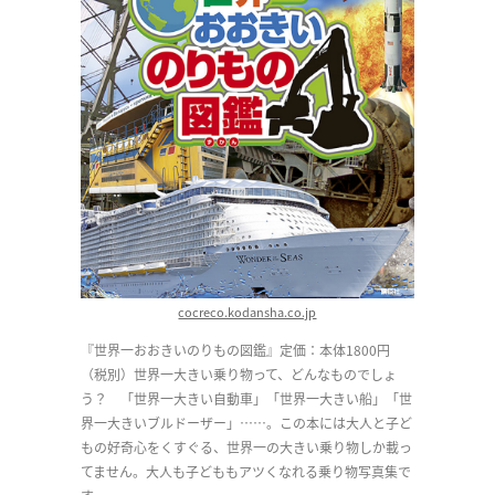
cocreco.kodansha.co.jp
『世界一おおきいのりもの図鑑』定価：本体1800円
（税別）世界一大きい乗り物って、どんなものでしょ
う？ 「世界一大きい自動車」「世界一大きい船」「世
界一大きいブルドーザー」……。この本には大人と子ど
もの好奇心をくすぐる、世界一の大きい乗り物しか載っ
てません。大人も子どももアツくなれる乗り物写真集で