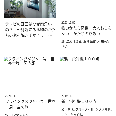
2023.11.02
テレビの画面はなぜ四角い
物のかたち図鑑 大人もしら
の？ 〜身近にある物のかた
ない かたちのひみつ
ちの謎を解き明かそう！～
編: 講談社構成: 亀谷 敏朗監: 形の科
学会
2021.11.18
2019.11.15
フライングメジャー号 世界
新 飛行機１００点
一周 空の旅
文・構成: グループ･コロンブス写真:
チャーリィ古庄
作: コマヤスカン