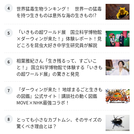
世界猛毒生物ランキング！ 世界一の猛毒
を持つ生きものは意外な海の生きもの!?
「いきもの超ワールド展 国立科学博物館
×ダーウィンが来た！」体験レポート！見
どころを昆虫大好き中学生研究員が解説
相葉雅紀さん「生き残るって、すごいこ
と！」 国立科学博物館で体験する「いきも
の超ワールド展」の驚きと発見
『ダーウィンが来た！ 地球まるごと生きも
の図鑑』公式サイト｜講談社の動く図鑑
MOVE×NHK最強コラボ！
とっても小さなカブトムシ、そのサイズの
驚くべき理由とは？