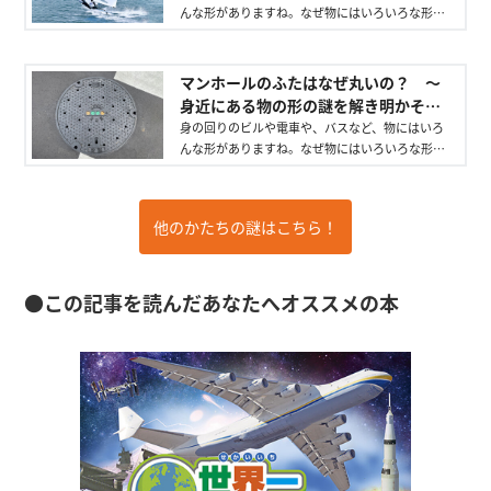
んな形がありますね。なぜ物にはいろいろな形が
あるのでしょう。そう思ったことはありません
か？ 物の形にはそれぞれにそうなっている理由
があります。身近な物の形の謎を明らかにしてい
マンホールのふたはなぜ丸いの？ ～
きましょう。
身近にある物の形の謎を解き明かそ
う！～ - 講談社の動く図鑑MOVE｜講談
身の回りのビルや電車や、バスなど、物にはいろ
んな形がありますね。なぜ物にはいろいろな形が
社
あるのでしょう。そう思ったことはありません
か？ 物の形にはそれぞれにそうなっている理由
があります。身近な物の形の謎を明らかにしてい
他のかたちの謎はこちら！
きましょう。
●この記事を読んだあなたへオススメの本