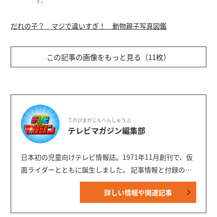
す。
だれの子？ マジで違いすぎ！ 動物親子写真図鑑
この記事の画像をもっと見る（11枚）
てれびまがじんへんしゅうぶ
テレビマガジン編集部
日本初の児童向けテレビ情報誌。1971年11月創刊で、仮
面ライダーとともに誕生しました。 記事情報と付録の詳
細は、YouTubeの『テレビマガジン 公式動画チャンネ
詳しい情報や関連記事
ル』で配信中。講談社発行の幼年・児童・少年・少女向
け雑誌の中では、『なかよし』『たのしい幼稚園』『週