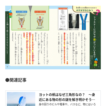
●関連記事
ヨットの帆はなぜ三角形なの？ ～身
近にある物の形の謎を解き明かそう！
～ - 講談社の動く図鑑MOVE｜講談社
身の回りのビルや電車や、バスなど、物にはいろ