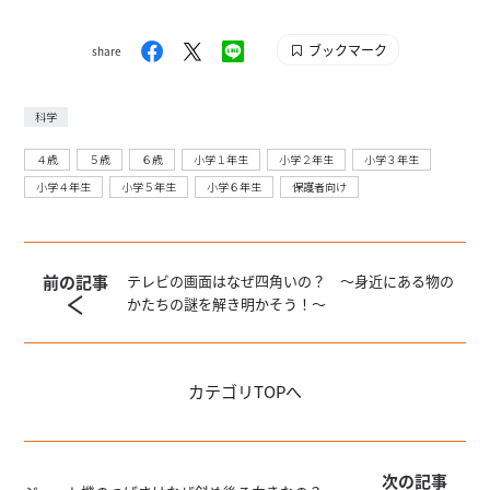
刊少年マガジン』『別冊フレンド』に次いで歴史が長い
雑誌です。 【SNS】 X（旧Twitter）：@tele_maga
ブックマーク
share
Instagram：＠tele_maga
科学
４歳
５歳
６歳
小学１年生
小学２年生
小学３年生
小学４年生
小学５年生
小学６年生
保護者向け
前の記事
テレビの画面はなぜ四角いの？ 〜身近にある物の
かたちの謎を解き明かそう！～
カテゴリ
TOPへ
次の記事