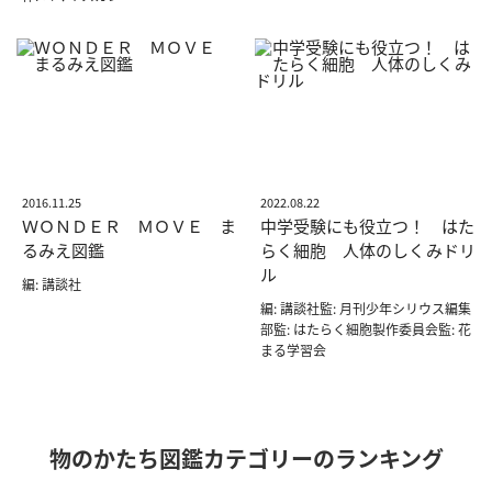
2016.11.25
2022.08.22
ＷＯＮＤＥＲ ＭＯＶＥ ま
中学受験にも役立つ！ はた
るみえ図鑑
らく細胞 人体のしくみドリ
ル
編: 講談社
編: 講談社監: 月刊少年シリウス編集
部監: はたらく細胞製作委員会監: 花
まる学習会
物のかたち図鑑カテゴリーのランキング