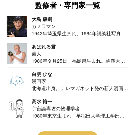
監修者・専門家一覧
大島 康嗣
カメラマン
1942年埼玉県生まれ。1964年講談社写真部
カメ...
あばれる君
芸人
1986年９月25日、福島県生まれ。駒澤大学
法学部...
白雲 ひな
漫画家
北海道出身。テレマガネット発の新人漫画
家。2020...
高水 裕一
宇宙論専攻の物理学者
1980年東京生まれ。早稲田大学理工学部物
理学科卒...