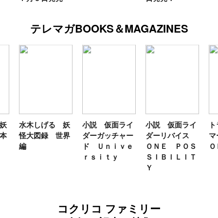
テレマガBOOKS＆MAGAZINES
妖
水木しげる 妖
小説 仮面ライ
小説 仮面ライ
ト
本
怪大図録 世界
ダーガッチャー
ダーリバイス
マ
編
ド Ｕｎｉｖｅ
ＯＮＥ ＰＯＳ
Ｏ
ｒｓｉｔｙ
ＳＩＢＩＬＩＴ
Ｙ
コクリコ ファミリー