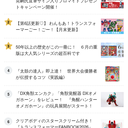
晃嗣氏直筆サイン入りブロマイドプレゼン
トキャンペーン開催！
2
【第6話更新♡】 わんもあ！トランスフォ
ーマーごー！ごー！【月末更新】
3
50年以上の歴史がこの一冊に！ ６月の重
版は大人気シリーズの超百科です
『太鼓の達人』即上達！ 世界大会優勝者
が伝授するコツ《実践編》
「DX角獣エンカク」「角獣覚醒器 DXオメ
ガホーン」をレビュー！ 『角醒ハンター
オメガホーン』の玩具展開がスタート！
クリアボディのスタースクリーム付き！
『トランスフォーマーFANBOOK2026』