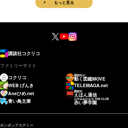
もっと見る
講談社コクリコ
ファミリーサイト
講談社の
コクリコ
動く図鑑MOVE
WEB げんき
TELEMAGA.net
講談社
Aneひめ.net
えほん通信
はやみねかおる FAN CLUB
青い鳥文庫
赤い夢学園
ボンボンアカデミー