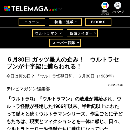
マイページ
講談社
コクリコ
ニュース
特集・連載
BOOKS
ウルトラマン
仮面ライダー
スーパー戦隊
６月30日 ガッツ星人の企み！ ウルトラセ
ブンが十字架に捕らわれる！
今日は何の日？ 「ウルトラ怪獣日和」 ６月30日（1968年）
2022.06.30
テレビマガジン編集部
『ウルトラQ』『ウルトラマン』の放送が開始され、ウ
ルトラ怪獣が登場した1966年以来、半世紀以上にわた
って脈々と続くウルトラマンシリーズ。作品ごとに子ど
もたちは、現実とフィクションとを一体に感じ、日々、
ウルトラヒーローや怪獣たちに夢中になっていた。