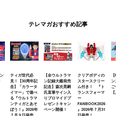
テレマガおすすめ記事
ン
ティガ世代必
【全ウルトラマ
クリアボディの
【
発
見！【30周年記
ン記録大鑑発売
スタースクリー
ン
念】「カラータ
記念】森次晃嗣
ム付き！ 『ト
ご
イマー」で遊べ
氏直筆サイン入
ランスフォーマ
【
る『ウルトラマ
りブロマイドプ
ー
ンティガとあそ
レゼントキャン
FANBOOK2026
ぼう！』2026年
ペーン開催！
』2026年７月31
７月９日発売
日発売！