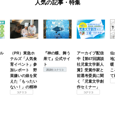
人気の記事・特集
ル
（PR）東急ホ
『神の蝶、舞う
アーカイブ配信
仙
テルズ「人気食
果て』公式サイ
中【第67回講談
地
育イベント」参
ト
社児童文学新人
暖
加レポート 野
賞】受賞作家と
こ
講談社コクリコ
菜嫌いの娘を変
前選考委員に聞
て
えた「もったい
く「児童文学創
ない！」の精神
作セミナー」
コクリコ
コクリコ