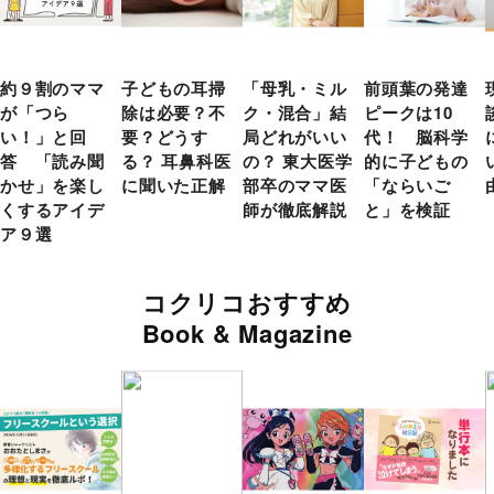
約９割のママ
子どもの耳掃
「母乳・ミル
前頭葉の発達
が「つら
除は必要？不
ク・混合」結
ピークは10
い！」と回
要？どうす
局どれがいい
代！ 脳科学
答 「読み聞
る？ 耳鼻科医
の？ 東大医学
的に子どもの
かせ」を楽し
に聞いた正解
部卒のママ医
「ならいご
くするアイデ
師が徹底解説
と」を検証
ア９選
コクリコおすすめ
Book & Magazine