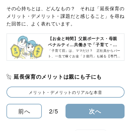
その心持ちとは、どんなもの？ それは「延長保育の
メリット・デメリット・課題だと感じること」を尋ね
た回答に、よく表れています。
【お金と時間】父親ボーナス・母親
ペナルティ…共働きで「子育て・仕
事」の両立どうすべき？【専門家が
「子育て罰」は、ママだけ？ 正社員からパー
ト、一生で稼ぐお金「２億円」も減る【専門家
解説】
が解説】
延長保育のメリットは親にも子にも
メリット・デメリットのリアルな本音
前へ
2/5
次へ