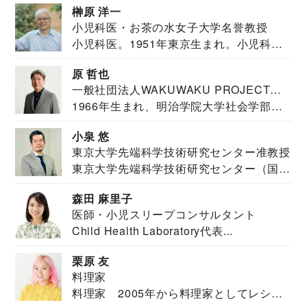
榊原 洋一
小児科医・お茶の水女子大学名誉教授
小児科医。1951年東京生まれ。小児科
医。東京大学...
原 哲也
一般社団法人WAKUWAKU PROJECT
1966年生まれ、明治学院大学社会学部福
JAPAN代表・言語聴覚士・社会福祉士
祉学科卒業...
小泉 悠
東京大学先端科学技術研究センター准教授
東京大学先端科学技術研究センター（国際
安全保障構想...
森田 麻里子
医師・小児スリープコンサルタント
Child Health Laboratory代表...
栗原 友
料理家
料理家 2005年から料理家としてレシピ