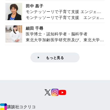
を紹介。東...
田中 昌子
モンテッソーリで子育て支援 エンジェル
モンテッソーリで子育て支援 エンジェル
ズハウス研究所所長
ズハウス研究...
細田 千尋
医学博士・認知科学者・脳科学者
東北大学加齢医学研究所及び、東北大学大
学院情報科学...
もっと見る
講談社コクリコ