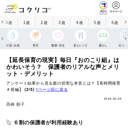
マイページ
講談社
コクリコ
0
1
2
3
4
5
6
歳
歳
歳
歳
歳
歳
歳
妊娠・出産
育児
健康・安全
食とレシピ
暮らし
絵本・
【延長保育の現実】毎日『おのこり組』は
かわいそう？ 保護者のリアルな声とメリ
ット・デメリット
アンケート結果から見る親の切実な本音とは？【長時間保育
＃前編】
(2/5)
1ページ目に戻る
2026.06.26
髙崎 順子
６割の保護者が利用経験あり