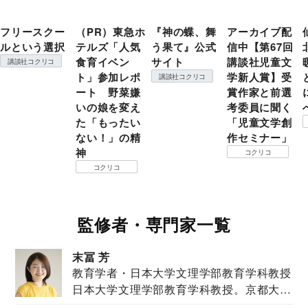
フリースクー
（PR）東急ホ
『神の蝶、舞
アーカイブ配
ルという選択
テルズ「人気
う果て』公式
信中【第67回
食育イベン
サイト
講談社児童文
講談社コクリコ
ト」参加レポ
学新人賞】受
講談社コクリコ
ート 野菜嫌
賞作家と前選
いの娘を変え
考委員に聞く
た「もったい
「児童文学創
ない！」の精
作セミナー」
神
コクリコ
コクリコ
監修者・専門家一覧
末冨 芳
教育学者・日本大学文理学部教育学科教授
日本大学文理学部教育学科教授。京都大学
教育学部卒業...