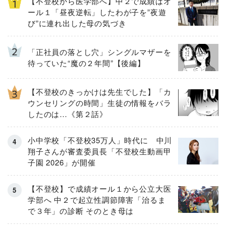
【不登校から医学部へ】中２で成績はオ
ール１「昼夜逆転」したわが子を”夜遊
び”に連れ出した母の気づき
「正社員の落とし穴」シングルマザーを
待っていた“魔の２年間”【後編】
【不登校のきっかけは先生でした】「カ
ウンセリングの時間」生徒の情報をバラ
したのは…《第２話》
小中学校「不登校35万人」時代に 中川
翔子さんが審査委員長「不登校生動画甲
子園 2026」が開催
【不登校】で成績オール１から公立大医
学部へ 中２で起立性調節障害「治るま
で３年」の診断 そのとき母は