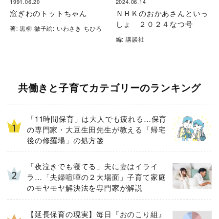
1991.06.20
2024.06.14
窓ぎわのトットちゃん
ＮＨＫのおかあさんといっ
しょ ２０２４なつ号
著: 黒柳 徹子絵: いわさき ちひろ
編: 講談社
共働きと子育てカテゴリーのランキング
「11時間保育」は大人でも疲れる…保育
の専門家・大豆生田先生が教える「帰宅
後の修羅場」の処方箋
「夜泣きでも寝てる」夫に妻はイライ
ラ…「夫婦喧嘩の２大場面」子育て家庭
のモヤモヤ解決法を専門家が解説
【延長保育の現実】毎日『おのこり組』