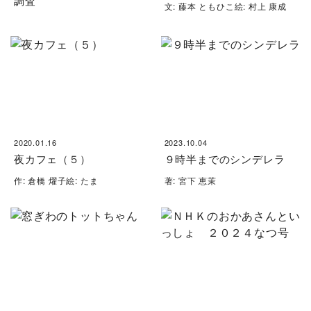
調査
文: 藤本 ともひこ絵: 村上 康成
2020.01.16
2023.10.04
夜カフェ（５）
９時半までのシンデレラ
作: 倉橋 燿子絵: たま
著: 宮下 恵茉