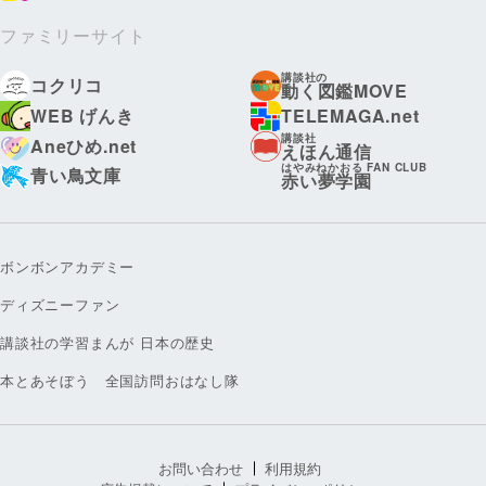
ファミリーサイト
講談社の
コクリコ
動く図鑑MOVE
WEB げんき
TELEMAGA.net
講談社
Aneひめ.net
えほん通信
はやみねかおる FAN CLUB
青い鳥文庫
赤い夢学園
ボンボンアカデミー
ディズニーファン
講談社の学習まんが 日本の歴史
本とあそぼう 全国訪問おはなし隊
お問い合わせ
利用規約