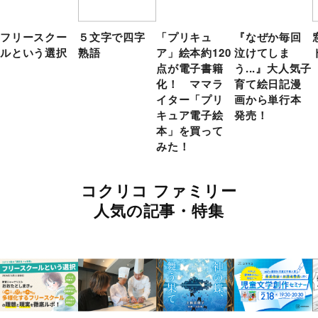
フリースクー
５文字で四字
「プリキュ
『なぜか毎回
ルという選択
熟語
ア」絵本約120
泣けてしま
点が電子書籍
う...』大人気子
化！ ママラ
育て絵日記漫
イター「プリ
画から単行本
キュア電子絵
発売！
本」を買って
みた！
コクリコ ファミリー
人気の記事・特集