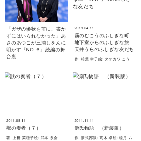
「ガザの惨状を前に、書か
2019.04.11
霧のむこうのふしぎな町
ずにはいられなかった」あ
地下室からのふしぎな旅
さのあつこが三浦しをんに
天井うらのふしぎな友だち
明かす『NO.６』続編の舞
台裏
作: 柏葉 幸子絵: タケカワ こう
2011.08.11
2011.11.11
獣の奏者（７）
源氏物語 （新装版）
著: 上橋 菜穂子絵: 武本 糸会
作: 紫式部訳: 高木 卓絵: 睦月 ム