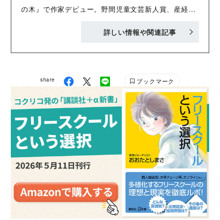
の木』で作家デビュー。野間児童文芸新人賞、産経児
童出版文化賞ニッポン放送賞をダブル受賞した『精霊
詳しい情報や関連記事
の守り人』を始めとする「守り人」シリーズ、野間児
童文芸賞を受賞した『狐笛のかなた』、『獣の奏者 Ⅰ
～Ⅳ』、『獣の奏者 外伝 刹那』、本屋大賞と日本
医療小説大賞を受賞した『鹿の王』、『香君』ほか著
share
ブックマーク
書多数。2009年に英語版『精霊の守り人』で米国図書
館協会バチェルダー賞を受賞。2014年に「児童文学の
ノーベル賞」といわれる国際アンデルセン賞作家賞を
受賞。2020年に英語版『獣の奏者』で米国図書館協会
マイケル・L・プリンツ賞オナー、バチェルダー賞オ
ナーに選出。2023年に「守り人」シリーズで吉川英治
文庫賞を受賞。2024年に菊池寛賞を受賞。