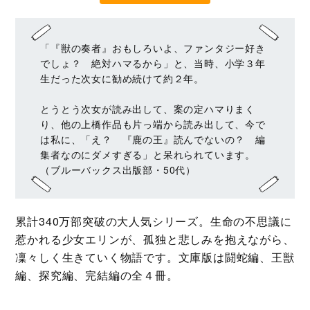
「『獣の奏者』おもしろいよ、ファンタジー好き
でしょ？ 絶対ハマるから」と、当時、小学３年
生だった次女に勧め続けて約２年。
とうとう次女が読み出して、案の定ハマりまく
り、他の上橋作品も片っ端から読み出して、今で
は私に、「え？ 『鹿の王』読んでないの？ 編
集者なのにダメすぎる」と呆れられています。
（ブルーバックス出版部・50代）
累計340万部突破の大人気シリーズ。生命の不思議に
惹かれる少女エリンが、孤独と悲しみを抱えながら、
凜々しく生きていく物語です。文庫版は闘蛇編、王獣
編、探究編、完結編の全４冊。