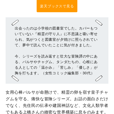
楽天ブックスで見る
出会ったのは小学校の図書室でした。カバーもつ
いていない『精霊の守り人』に不思議と吸い寄せ
られ、気がつくと図書室が夕焼けに照らされてい
て、夢中で読んでいたことに気が付きました。
今、シリーズを読み返すと壮大な冒険譚の中にあ
る、バルサやチャグム、タンダたちの、心根にあ
る人としての「温かみ」「苦しみ」「優しさ」が
胸を打ちます。（女性コミック編集部・30代）
女用心棒バルサが命懸けで、精霊の卵を宿す皇子チャ
グムを守る、痛快な冒険シリーズ。お話の面白さだけ
でなく、先住民の伝承や建国神話など、文化人類学者
でもある上橋さんの緻密な世界構築に息をのみます。