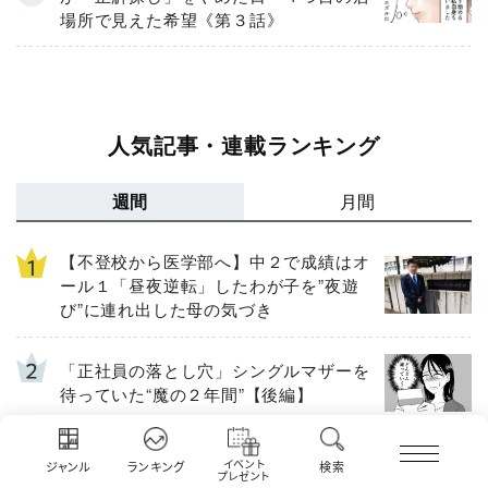
場所で見えた希望《第３話》
人気記事・連載ランキング
週間
月間
【不登校から医学部へ】中２で成績はオ
ール１「昼夜逆転」したわが子を”夜遊
び”に連れ出した母の気づき
「正社員の落とし穴」シングルマザーを
待っていた“魔の２年間”【後編】
【不登校のきっかけは先生でした】「カ
イベント
ジャンル
ランキング
検索
プレゼント
ウンセリングの時間」生徒の情報をバラ