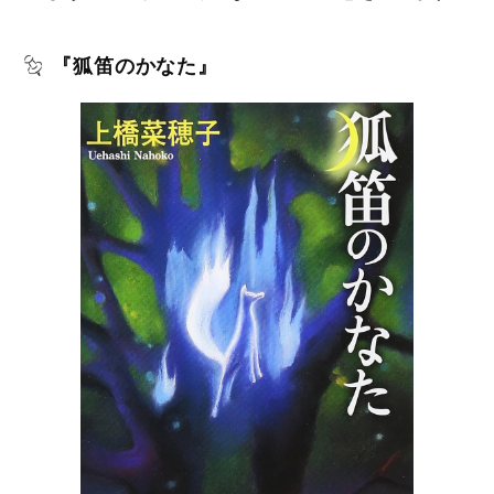
『狐笛のかなた』