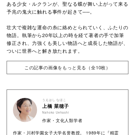
ある少女・ルクランが、聖なる蝶が舞い上がって来る
予兆の鬼火に触れる事件が起きて──。
壮大で複雑な運命の糸に絡めとられていく、ふたりの
物語。執筆から20年以上の時を経て著者の手で加筆
修正され、力強くも美しい物語へと成長した物語が、
ついに世界へと解き放たれます。
この記事の画像をもっと見る（全10枚）
うえはし なほこ
上橋 菜穂子
Nahoko Uehashi
作家・文化人類学者
作家・川村学園女子大学名誉教授。 1989年に『精霊