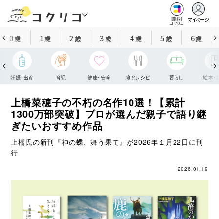
マイページ
講談社
コクリコ
0
1
2
3
4
5
6
歳
歳
歳
歳
歳
歳
歳
妊娠・出産
育児
健康・安全
食とレシピ
暮らし
絵本・
上橋菜穂子の不朽の名作10選！【累計
1300万部突破】プロが選んだ親子で語り継
ぎたいおすすめ作品
上橋氏の新刊『神の蝶、舞う果て』が2026年１月22日に刊
行
2026.01.19