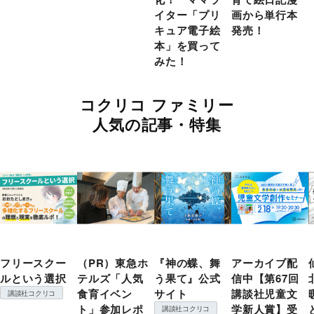
イター「プリ
画から単行本
キュア電子絵
発売！
本」を買って
みた！
コクリコ ファミリー
人気の記事・特集
フリースクー
（PR）東急ホ
『神の蝶、舞
アーカイブ配
ルという選択
テルズ「人気
う果て』公式
信中【第67回
食育イベン
サイト
講談社児童文
講談社コクリコ
ト」参加レポ
学新人賞】受
講談社コクリコ