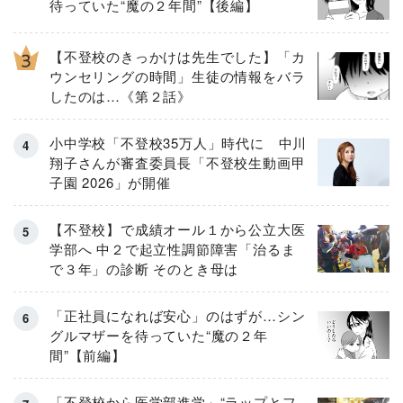
待っていた“魔の２年間”【後編】
【不登校のきっかけは先生でした】「カ
ウンセリングの時間」生徒の情報をバラ
したのは…《第２話》
小中学校「不登校35万人」時代に 中川
翔子さんが審査委員長「不登校生動画甲
子園 2026」が開催
【不登校】で成績オール１から公立大医
学部へ 中２で起立性調節障害「治るま
で３年」の診断 そのとき母は
「正社員になれば安心」のはずが…シン
グルマザーを待っていた“魔の２年
間”【前編】
「不登校から医学部進学」“ラップとフ