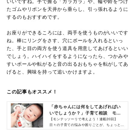
いいですね。手で握る「ガラガラ」や、輪や鈴をつけ
たゴムやリボンを天井から垂らし、引っ張れるように
するのもおすすめです。
お座りができるころには、両手を使うものがいいです
ね。棒にリングをさす、穴にボールを入れるといっ
た、手と目の両方を使う道具を用意してあげるといい
でしょう。ハイハイをするようになったら、つかみや
すいボールや転がると音の出るおもちゃを転がしてあ
げると、興味を持って追いかけますよ。
この記事もオススメ！
「赤ちゃんには何をしてあげればい
いでしょうか？」子育て相談 モン
テッソーリで考えよう！‐ コクリコ｜
【モンテッソーリで考えよう！連載20回】
日々の子育ての悩みや困りごとが、ちょっとの
講談社
工夫で大きく変わる！ 子どもたちに大きな変