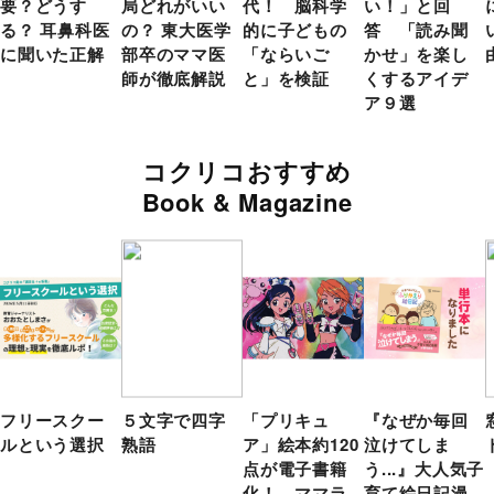
要？どうす
局どれがいい
代！ 脳科学
い！」と回
る？ 耳鼻科医
の？ 東大医学
的に子どもの
答 「読み聞
に聞いた正解
部卒のママ医
「ならいご
かせ」を楽し
師が徹底解説
と」を検証
くするアイデ
ア９選
コクリコおすすめ
Book & Magazine
フリースクー
５文字で四字
「プリキュ
『なぜか毎回
ルという選択
熟語
ア」絵本約120
泣けてしま
点が電子書籍
う...』大人気子
化！ ママラ
育て絵日記漫