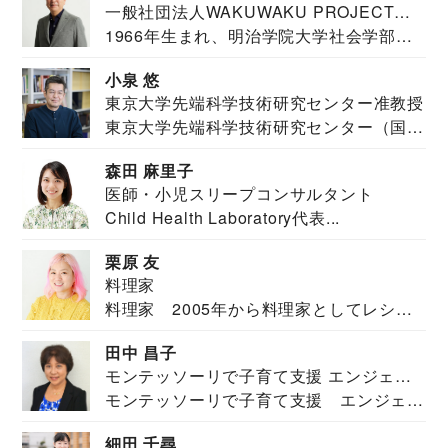
一般社団法人WAKUWAKU PROJECT
1966年生まれ、明治学院大学社会学部福
JAPAN代表・言語聴覚士・社会福祉士
祉学科卒業...
小泉 悠
東京大学先端科学技術研究センター准教授
東京大学先端科学技術研究センター（国際
安全保障構想...
森田 麻里子
医師・小児スリープコンサルタント
Child Health Laboratory代表...
栗原 友
料理家
料理家 2005年から料理家としてレシピ
を紹介。東...
田中 昌子
モンテッソーリで子育て支援 エンジェル
モンテッソーリで子育て支援 エンジェル
ズハウス研究所所長
ズハウス研究...
細田 千尋