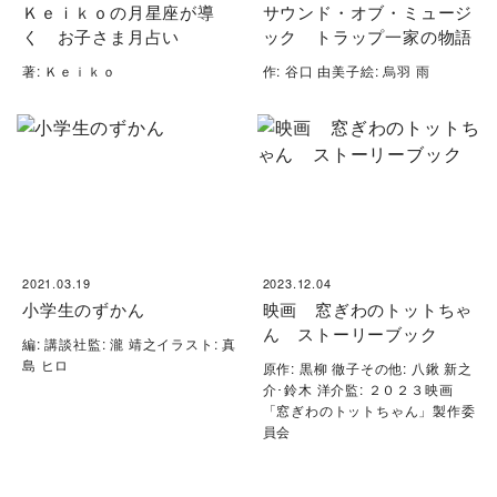
Ｋｅｉｋｏの月星座が導
サウンド・オブ・ミュージ
く お子さま月占い
ック トラップ一家の物語
著: Ｋｅｉｋｏ
作: 谷口 由美子絵: 烏羽 雨
2021.03.19
2023.12.04
小学生のずかん
映画 窓ぎわのトットちゃ
ん ストーリーブック
編: 講談社監: 瀧 靖之イラスト: 真
島 ヒロ
原作: 黒柳 徹子その他: 八鍬 新之
介･鈴木 洋介監: ２０２３映画
「窓ぎわのトットちゃん」製作委
員会