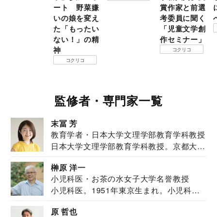
ート 野菜嫌
賞作家と前選
いの娘を変え
考委員に聞く
た「もったい
「児童文学創
ない！」の精
作セミナー」
神
コクリコ
コクリコ
監修者・専門家一覧
末冨 芳
教育学者・日本大学文理学部教育学科教授
日本大学文理学部教育学科教授。京都大学
教育学部卒業...
榊原 洋一
小児科医・お茶の水女子大学名誉教授
小児科医。1951年東京生まれ。小児科
医。東京大学...
原 哲也