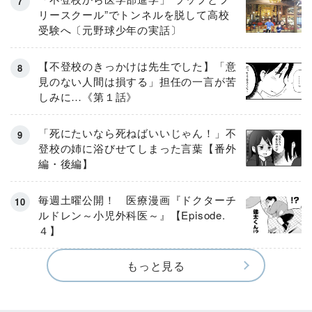
リースクール”でトンネルを脱して高校
受験へ〔元野球少年の実話〕
【不登校のきっかけは先生でした】「意
見のない人間は損する」担任の一言が苦
しみに…《第１話》
「死にたいなら死ねばいいじゃん！」不
登校の姉に浴びせてしまった言葉【番外
編・後編】
毎週土曜公開！ 医療漫画『ドクターチ
ルドレン～小児外科医～』【Episode.
４】
もっと見る