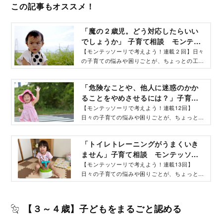
この記事もオススメ！
「魔の２歳児。どう対応したらいい
でしょうか」 子育て相談 モンテッ
ソーリで考えよう！‐コクリコ｜講談
【モンテッソーリで考えよう！連載２回】日々
の子育ての悩みや困りごとが、ちょっとの工夫
社
で大きく変わる！ 子どもたちに大きな変化が
起こり、大人を驚かせてくれるモンテッソーリ
「危険なことや、他人に迷惑のかか
の考え方をお伝えします。
ることをやめさせるには？」子育て
相談 モンテッソーリで考えよう！‐
【モンテッソーリで考えよう！連載12回】
日々の子育ての悩みや困りごとが、ちょっとの
コクリコ｜講談社
工夫で大きく変わる！ 子どもたちに大きな変
化が起こり、大人を驚かせてくれるモンテッソ
「トイレトレーニングがうまくいき
ーリの考え方をお伝えします。
ません」子育て相談 モンテッソー
リで考えよう！‐コクリコ｜講談社
【モンテッソーリで考えよう！連載13回】
日々の子育ての悩みや困りごとが、ちょっとの
工夫で大きく変わる！ 子どもたちに大きな変
化が起こり、大人を驚かせてくれるモンテッソ
ーリの考え方をお伝えします。
【３～４歳】子どもをまるごと認める