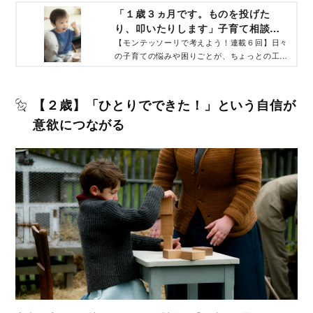
化が起こり、大人を驚かせてくれるモンテッソ
「１歳３ヵ月です。ものを投げた
ーリの考え方をお伝えします。
り、叩いたりします」子育て相談
モンテッソーリで考えよう！‐コクリ
【モンテッソーリで考えよう！連載６回】日々
の子育ての悩みや困りごとが、ちょっとの工夫
コ｜講談社
で大きく変わる！ 子どもたちに大きな変化が
起こり、大人を驚かせてくれるモンテッソーリ
の考え方をお伝えします。
【２歳】「ひとりでできた！」という自信が
意欲につながる