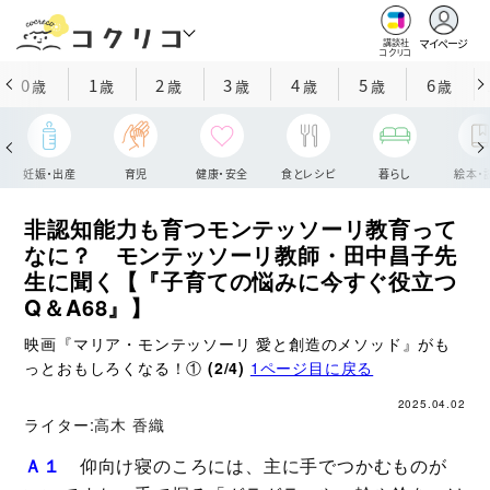
マイページ
講談社
コクリコ
0
1
2
3
4
5
6
歳
歳
歳
歳
歳
歳
歳
妊娠・出産
育児
健康・安全
食とレシピ
暮らし
絵本・
非認知能力も育つモンテッソーリ教育って
なに？ モンテッソーリ教師・田中昌子先
生に聞く【『子育ての悩みに今すぐ役立つ
Q＆A68』】
映画『マリア・モンテッソーリ 愛と創造のメソッド』がも
っとおもしろくなる！①
(2/4)
1ページ目に戻る
2025.04.02
ライター:
高木 香織
Ａ１
仰向け寝のころには、主に手でつかむものが