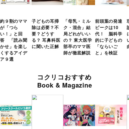
約９割のママ
子どもの耳掃
「母乳・ミル
前頭葉の発達
が「つら
除は必要？不
ク・混合」結
ピークは10
い！」と回
要？どうす
局どれがいい
代！ 脳科学
答 「読み聞
る？ 耳鼻科医
の？ 東大医学
的に子どもの
かせ」を楽し
に聞いた正解
部卒のママ医
「ならいご
くするアイデ
師が徹底解説
と」を検証
ア９選
コクリコおすすめ
Book & Magazine