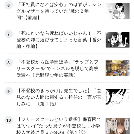
「正社員になれば安心」のはずが…シン
グルマザーを待っていた“魔の２年
間”【前編】
「死にたいなら死ねばいいじゃん！」不
登校の姉に浴びせてしまった言葉【番外
編・後編】
「不登校から医学部進学」“ラップとフ
リースクール”でトンネルを脱して高校
受験へ〔元野球少年の実話〕
【不登校のきっかけは先生でした】「意
見のない人間は損する」担任の一言が苦
しみに…《第１話》
【フリースクールという選択】保育園で
は“いい子”だった息子が不登校に…小学
校入学後に見えたSOS《第１話》