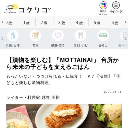
マイページ
講談社
コクリコ
0
1
2
3
4
5
6
歳
歳
歳
歳
歳
歳
歳
妊娠・出産
育児
健康・安全
食とレシピ
暮らし
絵本・
【漬物を楽しむ】「MOTTAINAI」 台所か
ら未来の子どもを支えるごはん
もったいない・つづけられる・伝統食！ ＃７【漬物】「子
どもと楽しむ漬物料理」
2023.06.21
ライター・料理家:
越野 美樹