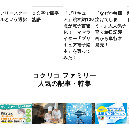
フリースクー
５文字で四字
「プリキュ
『なぜか毎回
ルという選択
熟語
ア」絵本約120
泣けてしま
点が電子書籍
う...』大人気子
化！ ママラ
育て絵日記漫
イター「プリ
画から単行本
キュア電子絵
発売！
本」を買って
みた！
コクリコ ファミリー
人気の記事・特集