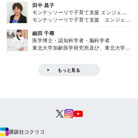
田中 昌子
モンテッソーリで子育て支援 エンジェル
モンテッソーリで子育て支援 エンジェル
ズハウス研究所所長
ズハウス研究...
細田 千尋
医学博士・認知科学者・脳科学者
東北大学加齢医学研究所及び、東北大学大
学院情報科学...
もっと見る
講談社コクリコ