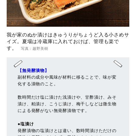
我が家のぬか漬けはきゅうりがちょうど入る小さめサ
イズ。夏場は冷蔵庫に入れておけば、管理も楽で
す。
写真：越野美樹
【無発酵漬物】
副材料の成分や風味が材料に移ることで、味が変
化する漬物のこと。
数時間だけ塩に漬けた浅漬けや、甘酢漬け、みそ
漬け、粕漬け、こうじ漬け、梅干しなどは微生物
による発酵がない無発酵漬物です。
●塩漬け
発酵漬物の塩漬けとは違い、数時間漬けただけの