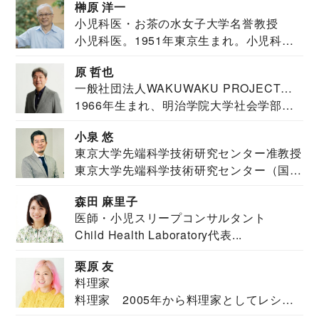
榊原 洋一
小児科医・お茶の水女子大学名誉教授
小児科医。1951年東京生まれ。小児科
医。東京大学...
原 哲也
一般社団法人WAKUWAKU PROJECT
1966年生まれ、明治学院大学社会学部福
JAPAN代表・言語聴覚士・社会福祉士
祉学科卒業...
小泉 悠
東京大学先端科学技術研究センター准教授
東京大学先端科学技術研究センター（国際
安全保障構想...
森田 麻里子
医師・小児スリープコンサルタント
Child Health Laboratory代表...
栗原 友
料理家
料理家 2005年から料理家としてレシピ
を紹介。東...