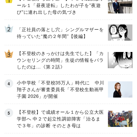
ール１「昼夜逆転」したわが子を”夜遊
び”に連れ出した母の気づき
「正社員の落とし穴」シングルマザーを
待っていた“魔の２年間”【後編】
【不登校のきっかけは先生でした】「カ
ウンセリングの時間」生徒の情報をバラ
したのは…《第２話》
小中学校「不登校35万人」時代に 中川
翔子さんが審査委員長「不登校生動画甲
子園 2026」が開催
【不登校】で成績オール１から公立大医
学部へ 中２で起立性調節障害「治るま
で３年」の診断 そのとき母は