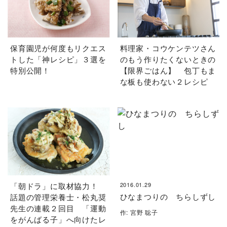
保育園児が何度もリクエス
料理家・コウケンテツさん
トした「神レシピ」３選を
のもう作りたくないときの
特別公開！
【限界ごはん】 包丁もま
な板も使わない２レシピ
「朝ドラ」に取材協力！
2016.01.29
ひなまつりの ちらしずし
話題の管理栄養士・松丸奨
先生の連載２回目 「運動
作: 宮野 聡子
をがんばる子」へ向けたレ