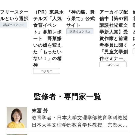
フリースクー
（PR）東急ホ
『神の蝶、舞
アーカイブ配
ルという選択
テルズ「人気
う果て』公式
信中【第67回
食育イベン
サイト
講談社児童文
講談社コクリコ
ト」参加レポ
学新人賞】受
講談社コクリコ
ート 野菜嫌
賞作家と前選
いの娘を変え
考委員に聞く
た「もったい
「児童文学創
ない！」の精
作セミナー」
神
コクリコ
コクリコ
監修者・専門家一覧
末冨 芳
教育学者・日本大学文理学部教育学科教授
日本大学文理学部教育学科教授。京都大学
教育学部卒業...