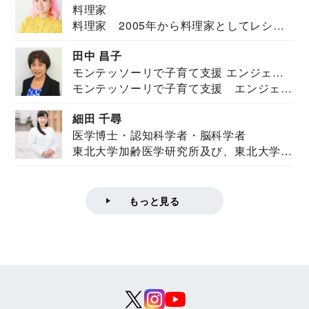
料理家
料理家 2005年から料理家としてレシピ
を紹介。東...
田中 昌子
モンテッソーリで子育て支援 エンジェル
モンテッソーリで子育て支援 エンジェル
ズハウス研究所所長
ズハウス研究...
細田 千尋
医学博士・認知科学者・脳科学者
東北大学加齢医学研究所及び、東北大学大
学院情報科学...
もっと見る