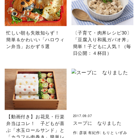
忙しい朝も失敗知らず！
〔子育て・肉丼レシピ30〕
簡単＆かわいい「ハロウィ
「豆腐入り和風ガパオ丼」
ン弁当」おかず５選
簡単！子どもに人気！（毎
日公開：４杯目）
【動画付き】お花見・行楽
2017.09.07
スープに なりました
弁当はコレ！ 子どもが喜
ぶ「水玉ロールサンド」と
作: 彦坂 有紀作: もりと いずみ
「カラフル肉巻き」簡単レ