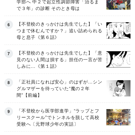
学部へ 中２で起立性調節障害「治るま
で３年」の診断 そのとき母は
【不登校のきっかけは先生でした】「い
つまで休むんですか？」追い詰められる
母と息子《第６話》
【不登校のきっかけは先生でした】「意
見のない人間は損する」担任の一言が苦
しみに…《第１話》
「正社員になれば安心」のはずが…シン
グルマザーを待っていた“魔の２年
間”【前編】
「不登校から医学部進学」“ラップとフ
リースクール”でトンネルを脱して高校
受験へ〔元野球少年の実話〕