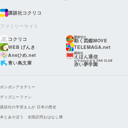
講談社コクリコ
ファミリーサイト
講談社の
コクリコ
動く図鑑MOVE
WEB げんき
TELEMAGA.net
講談社
Aneひめ.net
えほん通信
はやみねかおる FAN CLUB
青い鳥文庫
赤い夢学園
ボンボンアカデミー
ディズニーファン
講談社の学習まんが 日本の歴史
本とあそぼう 全国訪問おはなし隊