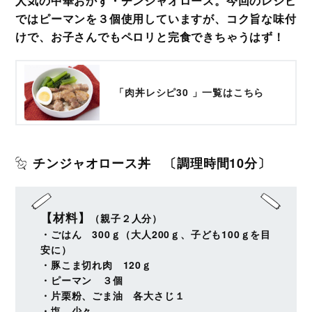
人気の中華おかず・チンジャオロース。今回のレシピ
ではピーマンを３個使用していますが、コク旨な味付
けで、お子さんでもペロリと完食できちゃうはず！
「肉丼レシピ30 」一覧はこちら
チンジャオロース丼 〔調理時間10分〕
【材料】
（親子２人分）
・ごはん 300ｇ（大人200ｇ、子ども100ｇを目
安に）
・豚こま切れ肉 120ｇ
・ピーマン ３個
・片栗粉、ごま油 各大さじ１
・塩 少々