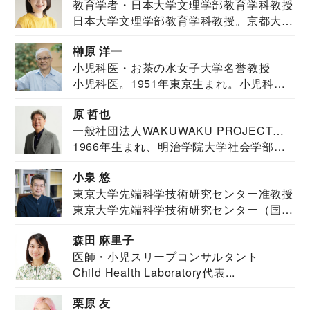
教育学者・日本大学文理学部教育学科教授
日本大学文理学部教育学科教授。京都大学
教育学部卒業...
榊原 洋一
小児科医・お茶の水女子大学名誉教授
小児科医。1951年東京生まれ。小児科
医。東京大学...
原 哲也
一般社団法人WAKUWAKU PROJECT
1966年生まれ、明治学院大学社会学部福
JAPAN代表・言語聴覚士・社会福祉士
祉学科卒業...
小泉 悠
東京大学先端科学技術研究センター准教授
東京大学先端科学技術研究センター（国際
安全保障構想...
森田 麻里子
医師・小児スリープコンサルタント
Child Health Laboratory代表...
栗原 友