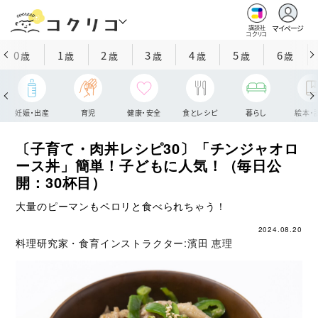
マイページ
講談社
コクリコ
0
1
2
3
4
5
6
歳
歳
歳
歳
歳
歳
歳
妊娠・出産
育児
健康・安全
食とレシピ
暮らし
絵本・
〔子育て・肉丼レシピ30〕「チンジャオロ
ース丼」簡単！子どもに人気！（毎日公
開：30杯目）
大量のピーマンもペロリと食べられちゃう！
2024.08.20
料理研究家・食育インストラクター:
濱田 恵理