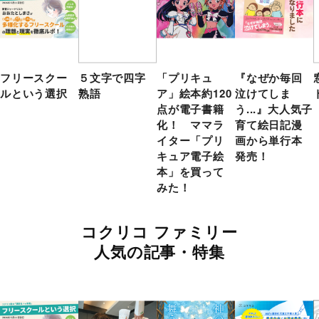
フリースクー
５文字で四字
「プリキュ
『なぜか毎回
ルという選択
熟語
ア」絵本約120
泣けてしま
点が電子書籍
う...』大人気子
化！ ママラ
育て絵日記漫
イター「プリ
画から単行本
キュア電子絵
発売！
本」を買って
みた！
コクリコ ファミリー
人気の記事・特集