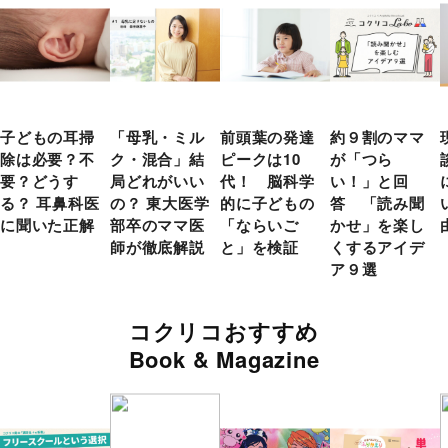
子どもの耳掃
「母乳・ミル
前頭葉の発達
約９割のママ
除は必要？不
ク・混合」結
ピークは10
が「つら
要？どうす
局どれがいい
代！ 脳科学
い！」と回
る？ 耳鼻科医
の？ 東大医学
的に子どもの
答 「読み聞
に聞いた正解
部卒のママ医
「ならいご
かせ」を楽し
師が徹底解説
と」を検証
くするアイデ
ア９選
コクリコおすすめ
Book & Magazine