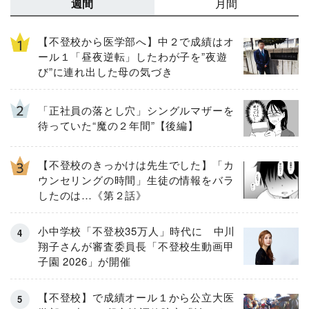
週間
月間
【不登校から医学部へ】中２で成績はオ
ール１「昼夜逆転」したわが子を”夜遊
び”に連れ出した母の気づき
「正社員の落とし穴」シングルマザーを
待っていた“魔の２年間”【後編】
【不登校のきっかけは先生でした】「カ
ウンセリングの時間」生徒の情報をバラ
したのは…《第２話》
小中学校「不登校35万人」時代に 中川
翔子さんが審査委員長「不登校生動画甲
子園 2026」が開催
【不登校】で成績オール１から公立大医