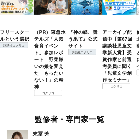
フリースクー
（PR）東急ホ
『神の蝶、舞
アーカイブ配
ルという選択
テルズ「人気
う果て』公式
信中【第67回
食育イベン
サイト
講談社児童文
講談社コクリコ
ト」参加レポ
学新人賞】受
講談社コクリコ
ート 野菜嫌
賞作家と前選
いの娘を変え
考委員に聞く
た「もったい
「児童文学創
ない！」の精
作セミナー」
神
コクリコ
コクリコ
監修者・専門家一覧
末冨 芳