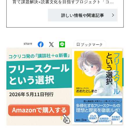
育て課題解決×読書文化を目指すプロジェクト「コク
リコラボ」。 ママの社会復帰を支援するサービス
詳しい情報や関連記事
「AnyMaMa（エニママ）」で活躍するママたちのリ
アルな声を集めながら、新たなサービスや取り組み、
ライフスタイルのアイデアを生み出していきます。
（Any MaMaについてはこちら：anymama.jp
share
ブックマーク
Twitter： @AnyMaMaJP ）​