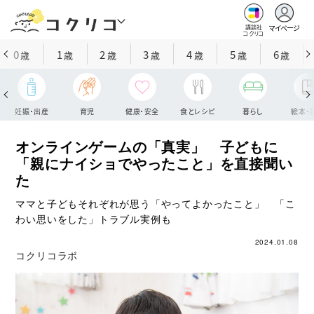
マイページ
講談社
コクリコ
0
1
2
3
4
5
6
歳
歳
歳
歳
歳
歳
歳
妊娠・出産
育児
健康・安全
食とレシピ
暮らし
絵本・
オンラインゲームの「真実」 子どもに
「親にナイショでやったこと」を直接聞い
た
ママと子どもそれぞれが思う「やってよかったこと」 「こ
わい思いをした」トラブル実例も
2024.01.08
コクリコラボ