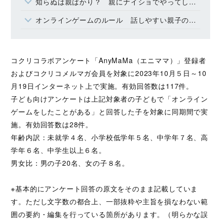
知らぬは親ばかり？ 親にナイショでやってしまったこと
オンラインゲームのルール 話しやすい親子の関係性が重要なのでは
コクリコラボアンケート「AnyMaMa（エニママ）」登録者
およびコクリコメルマガ会員を対象に2023年10月５日～10
月19日インターネット上で実施。有効回答数は117件。
子ども向けアンケートは上記対象者の子どもで「オンライン
ゲームをしたことがある」と回答した子を対象に同期間で実
施。有効回答数は28件。
年齢内訳：未就学４名、小学校低学年５名、中学年７名、高
学年６名、中学生以上６名。
男女比：男の子20名、女の子８名。
※基本的にアンケート回答の原文をそのまま記載していま
す。ただし文字数の都合上、一部抜粋や主旨を損なわない範
囲の要約・編集を行っている箇所があります。（明らかな誤