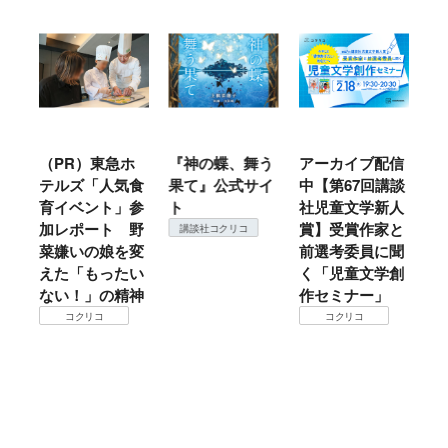
ル
（PR）東急ホ
『神の蝶、舞う
アーカイブ配信
仙
テルズ「人気食
果て』公式サイ
中【第67回講談
地
育イベント」参
ト
社児童文学新人
暖
加レポート 野
賞】受賞作家と
こ
講談社コクリコ
菜嫌いの娘を変
前選考委員に聞
て
えた「もったい
く「児童文学創
ない！」の精神
作セミナー」
コクリコ
コクリコ