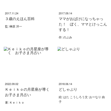
2017.11.24
2017.09.14
３歳のえほん百科
ママがおばけになっちゃっ
た！ ぼく、ママとけっこん
監: 榊原 洋一
する！
作: のぶみ
2022.09.02
2018.06.14
Ｋｅｉｋｏの月星座が導く
どしゃぶり
お子さま月占い
絵: はた こうしろう文: おーなり 由
子
著: Ｋｅｉｋｏ