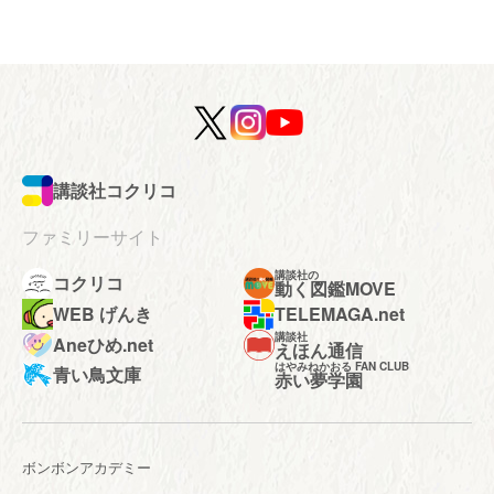
講談社コクリコ
ファミリーサイト
講談社の
コクリコ
動く図鑑MOVE
WEB げんき
TELEMAGA.net
講談社
Aneひめ.net
えほん通信
はやみねかおる FAN CLUB
青い鳥文庫
赤い夢学園
ボンボンアカデミー