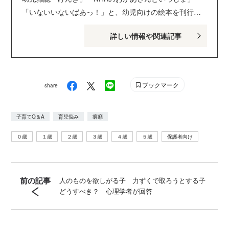
「いないいないばあっ！」と、幼児向けの絵本を刊行し
ている講談社げんき編集部のサイトです。１・２・３歳
詳しい情報や関連記事
のお子さんがいるパパ・ママを中心に、おもしろくて役
に立つ子育てや絵本の情報が満載！ Instagram :
genki_magazine Twitter : @kodanshagenki LINE :
@genki
ブックマーク
share
子育てQ＆A
育児悩み
癇癪
０歳
１歳
２歳
３歳
４歳
５歳
保護者向け
前の記事
人のものを欲しがる子 力ずくで取ろうとする子
どうすべき？ 心理学者が回答