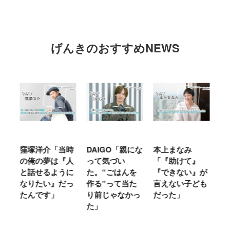
げんきのおすすめNEWS
窪塚洋介「当時
DAIGO「親にな
本上まなみ
千
る
の俺の夢は『人
って気づい
「『助けて』
育
ミ
と話せるように
た。“ごはんを
『できない』が
ヤ
」
なりたい』だっ
作る”って当た
言えない子ども
る
たんです」
り前じゃなかっ
だった」
た
た」