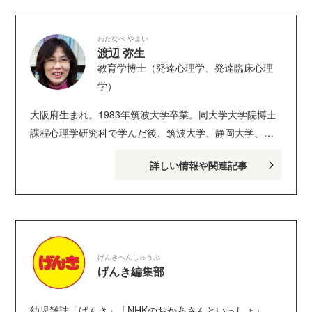
わたなべ やよい
渡辺 弥生
教育学博士（発達心理学、発達臨床心理
学）
大阪府生まれ。1983年筑波大学卒業。同大学大学院博士
課程心理学研究科で学んだ後、筑波大学、静岡大学、途
中ハーバード大学客員研究員を経て、法政大学文学部心
詳しい情報や関連記事
理学科教授。同大学大学院ライフスキル教育研究所所長
兼務。教育学博士。専門は、発達心理学、発達臨床心理
学。主な著書に『まんがでわかる発達心理学』、『11歳
の身の上相談』（講談社）、『親子のためのソーシャル
スキル』（サイエンス社）など。
げんきへんしゅうぶ
げんき編集部
幼児雑誌「げんき」「NHKのおかあさんといっしょ」