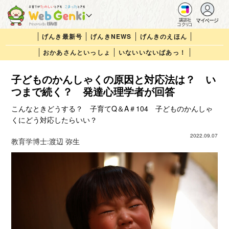
マイページ
講談社
コクリコ
げんき最新号
げんきNEWS
げんきのえほん
おかあさんといっしょ
いないいないばあっ！
子どものかんしゃくの原因と対応法は？ い
つまで続く？ 発達心理学者が回答
こんなときどうする？ 子育てQ＆A＃104 子どものかんしゃ
くにどう対応したらいい？
2022.09.07
教育学博士:
渡辺 弥生