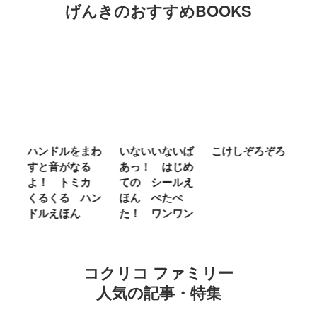
げんきのおすすめBOOKS
ム
ハンドルをまわ
いないいないば
こけしぞろぞろ
Ｍ
せ
すと音がなる
あっ！ はじめ
Ｌ
ほ
よ！ トミカ
ての シールえ
Ｍ
くるくる ハン
ほん ぺたぺ
し
ドルえほん
た！ ワンワン
に
コクリコ ファミリー
人気の記事・特集