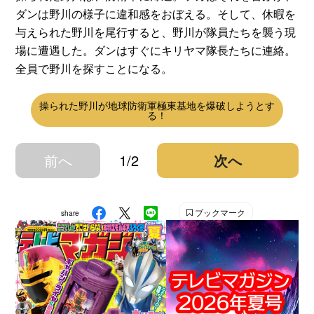
ダンは野川の様子に違和感をおぼえる。そして、休暇を
与えられた野川を尾行すると、野川が隊員たちを襲う現
場に遭遇した。ダンはすぐにキリヤマ隊長たちに連絡。
全員で野川を探すことになる。
操られた野川が地球防衛軍極東基地を爆破しようとす
る！
前へ
1/2
次へ
ブックマーク
share