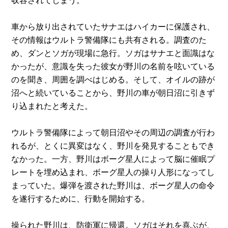
車から放り出されていたサナエはハイカーに保護され、
その情報はウルトラ警備隊にも共有される。調査のた
め、ダンとソガが現場に急行。ソガはサナエと面識はな
かったが、意識を失った彼女が野川の名前を呟いている
のを聞き、周囲を調べはじめる。そして、オイルの跡が
沼へと続いていることから、野川の車が朝日沼に引きず
り込まれたと考えた。
ウルトラ警備隊によって朝日沼やその周辺の調査が行わ
れるが、とくに異変はなく、野川を発見することもでき
なかった。一方、野川はボーグ星人によって脳に催眠プ
レートを埋め込まれ、ボーグ星人の操り人形になってし
まっていた。爆弾を渡された野川は、ボーグ星人の命令
を遂行するために、行動を開始する。
操られた野川は、防衛軍に帰還。ソガはそれを喜ぶが、