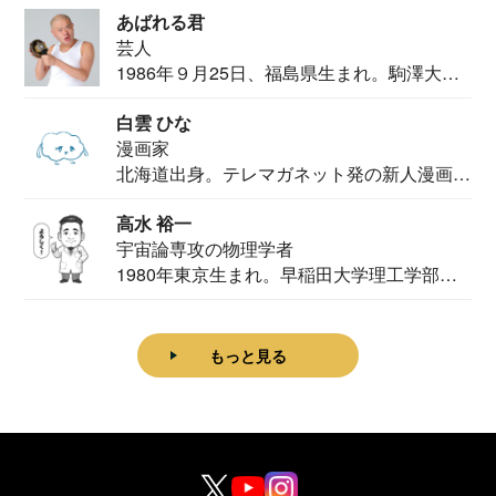
あばれる君
芸人
1986年９月25日、福島県生まれ。駒澤大学
法学部...
白雲 ひな
漫画家
北海道出身。テレマガネット発の新人漫画
家。2020...
高水 裕一
宇宙論専攻の物理学者
1980年東京生まれ。早稲田大学理工学部物
理学科卒...
もっと見る