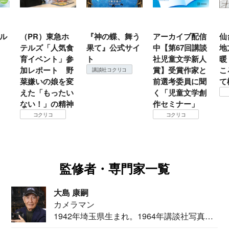
ル
（PR）東急ホ
『神の蝶、舞う
アーカイブ配信
仙
テルズ「人気食
果て』公式サイ
中【第67回講談
地
育イベント」参
ト
社児童文学新人
暖
加レポート 野
賞】受賞作家と
こ
講談社コクリコ
菜嫌いの娘を変
前選考委員に聞
て
えた「もったい
く「児童文学創
ない！」の精神
作セミナー」
コクリコ
コクリコ
監修者・専門家一覧
大島 康嗣
カメラマン
1942年埼玉県生まれ。1964年講談社写真部
カメ...