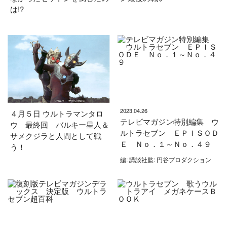
は!?
2023.04.26
４月５日 ウルトラマンタロ
テレビマガジン特別編集 ウ
ウ 最終回 バルキー星人＆
ルトラセブン ＥＰＩＳＯＤ
サメクジラと人間として戦
Ｅ Ｎｏ．１～Ｎｏ．４９
う！
編: 講談社監: 円谷プロダクション