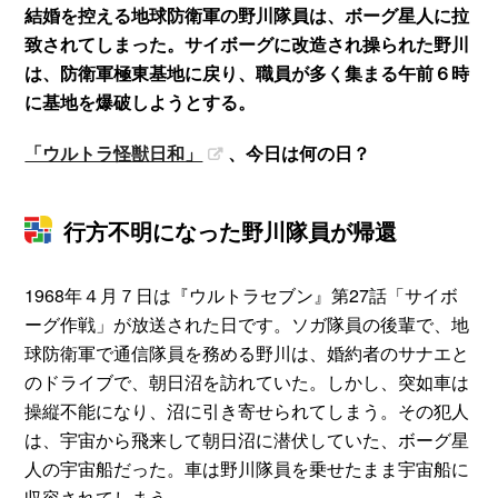
結婚を控える地球防衛軍の野川隊員は、ボーグ星人に拉
致されてしまった。サイボーグに改造され操られた野川
は、防衛軍極東基地に戻り、職員が多く集まる午前６時
に基地を爆破しようとする。
「ウルトラ怪獣日和」
、今日は何の日？
行方不明になった野川隊員が帰還
1968年４月７日は『ウルトラセブン』第27話「サイボ
ーグ作戦」が放送された日です。ソガ隊員の後輩で、地
球防衛軍で通信隊員を務める野川は、婚約者のサナエと
のドライブで、朝日沼を訪れていた。しかし、突如車は
操縦不能になり、沼に引き寄せられてしまう。その犯人
は、宇宙から飛来して朝日沼に潜伏していた、ボーグ星
人の宇宙船だった。車は野川隊員を乗せたまま宇宙船に
収容されてしまう。