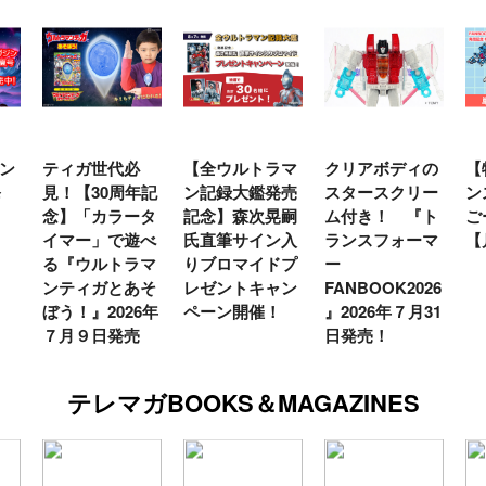
ン
ティガ世代必
【全ウルトラマ
クリアボディの
【
発
見！【30周年記
ン記録大鑑発売
スタースクリー
ン
念】「カラータ
記念】森次晃嗣
ム付き！ 『ト
ご
イマー」で遊べ
氏直筆サイン入
ランスフォーマ
【
る『ウルトラマ
りブロマイドプ
ー
ンティガとあそ
レゼントキャン
FANBOOK2026
ぼう！』2026年
ペーン開催！
』2026年７月31
７月９日発売
日発売！
テレマガBOOKS＆MAGAZINES