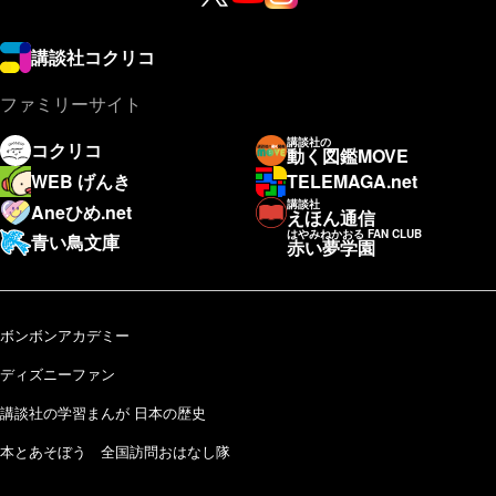
講談社コクリコ
ファミリーサイト
講談社の
コクリコ
動く図鑑MOVE
WEB げんき
TELEMAGA.net
講談社
Aneひめ.net
えほん通信
はやみねかおる FAN CLUB
青い鳥文庫
赤い夢学園
ボンボンアカデミー
ディズニーファン
講談社の学習まんが 日本の歴史
本とあそぼう 全国訪問おはなし隊