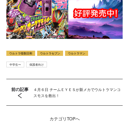
ウルトラ怪獣日和
ウルトラセブン
ウルトラマン
中学生〜
保護者向け
前の記事
４月６日 チームＥＹＥＳが新メカでウルトラマンコ
スモスを救出！
カテゴリ
TOPへ