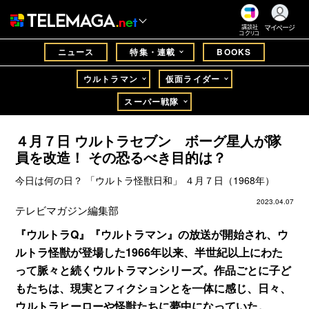
マイページ
講談社
コクリコ
ニュース
特集・連載
BOOKS
ウルトラマン
仮面ライダー
スーパー戦隊
４月７日 ウルトラセブン ボーグ星人が隊
員を改造！ その恐るべき目的は？
今日は何の日？ 「ウルトラ怪獣日和」 ４月７日（1968年）
2023.04.07
テレビマガジン編集部
『ウルトラQ』『ウルトラマン』の放送が開始され、ウ
ルトラ怪獣が登場した1966年以来、半世紀以上にわた
って脈々と続くウルトラマンシリーズ。作品ごとに子ど
もたちは、現実とフィクションとを一体に感じ、日々、
ウルトラヒーローや怪獣たちに夢中になっていた。