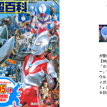
ウルトラマンシ
仮面ライダー誕
テレビマガジン
ティガ世
リーズ60周年記
生55周年記
2026年夏号発
見！【3
念！ ウルトラ
念！ 仮面ライ
売!!
念】「カ
セブン＝モロボ
ダー１号＝本郷
イマー」
シ・ダンを演じ
猛を演じた藤岡
る『ウル
た森次晃嗣氏特
弘、氏特別イン
ンティガ
別インタビュー
タビュー
ぼう！』2
７月９日