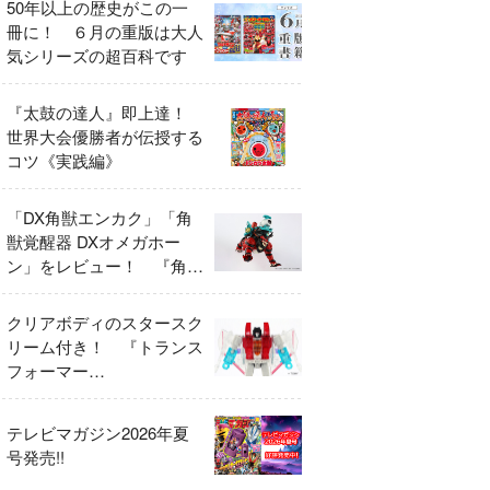
50年以上の歴史がこの一
冊に！ ６月の重版は大人
気シリーズの超百科です
『太鼓の達人』即上達！
世界大会優勝者が伝授する
コツ《実践編》
「DX角獣エンカク」「角
獣覚醒器 DXオメガホー
ン」をレビュー！ 『角醒
ハンター オメガホーン』
の玩具展開がスタート！
クリアボディのスタースク
リーム付き！ 『トランス
フォーマー
FANBOOK2026』2026年
７月31日発売！
テレビマガジン2026年夏
号発売!!