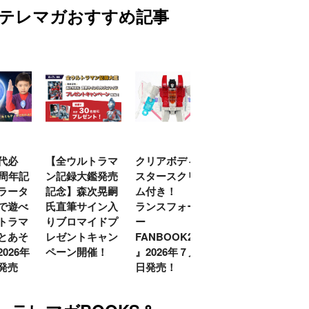
テレマガおすすめ記事
代必
【全ウルトラマ
クリアボディの
【特別編】トラ
0周年記
ン記録大鑑発売
スタースクリー
ンスフォーマー
ラータ
記念】森次晃嗣
ム付き！ 『ト
ごー！ごー！
で遊べ
氏直筆サイン入
ランスフォーマ
【月イチ更新】
トラマ
りブロマイドプ
ー
とあそ
レゼントキャン
FANBOOK2026
026年
ペーン開催！
』2026年７月31
発売
日発売！