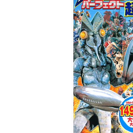
ラマ
クリアボディの
【特別編】トラ
【第6話更新
発売
スタースクリー
ンスフォーマー
♡】 わんもあ！
晃嗣
ム付き！ 『ト
ごー！ごー！
トランスフォー
ン入
ランスフォーマ
【月イチ更新】
マーごー！ご
ドプ
ー
ー！【月末更
ャン
FANBOOK2026
新】
！
』2026年７月31
日発売！