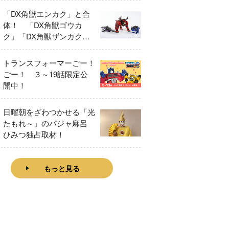
「DX角獣エンカク」と合
体！ 「DX角獣ゴウカ
ク」「DX角獣ザンカク」
をレビュー！
トランスフォーマーごー！
ごー！ ３～19話限定公
開中！
日曜朝をざわつかせる「光
たもれ～」のパジャ麻呂
ひみつ独占取材！
もっと見る