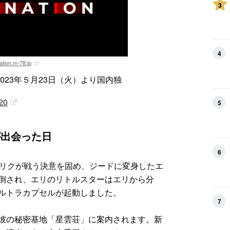
3
4
ation.m-78.jp
023年５月23日（火）より国内独
720
5
が出会った日
6
。リクが戦う決意を固め、ジードに変身したエ
倒され、エリのリトルスターはエリから分
ルトラカプセルが起動しました。
7
彼の秘密基地「星雲荘」に案内されます。新