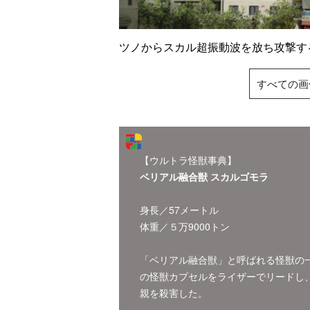
ツノからスカル超振動波を放ち攻
すべての画
【ウルトラ怪獣事典】
ベリアル融合獣 スカルゴモラ
身長／57メートル
体重／５万9000トン
「ベリアル融合獣」と呼ばれる怪獣の
の怪獣カプセルをライザーでリードし
親を殺害した。