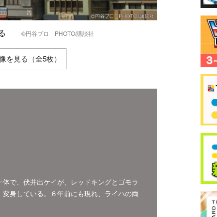
撃する
©円谷プロ PHOTO/講談社
像を見る（全5枚）
一体で、伏井出ケイが、レッドキングとゴモラ
、変身している。６年前にも現れ、ライハの両