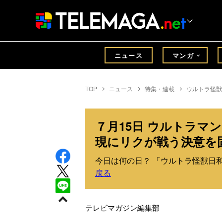
ニュース
マンガ
TOP
ニュース
特集・連載
ウルトラ怪獣
７月15日 ウルトラマ
現にリクが戦う決意を
今日は何の日？ 「ウルトラ怪獣日和」
戻る
テレビマガジン編集部