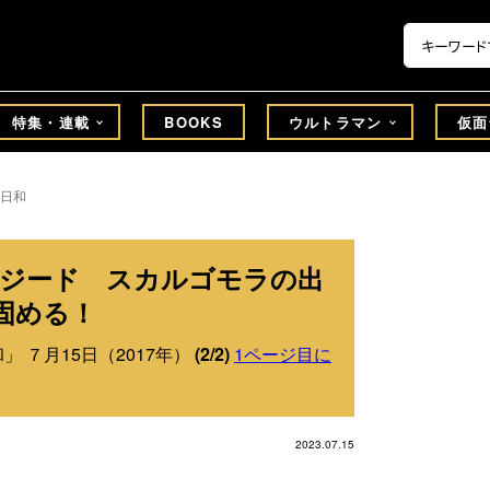
特集・連載
BOOKS
ウルトラマン
仮面
日和
ンジード スカルゴモラの出
固める！
 ７月15日（2017年）
(2/2)
1ページ目に
2023.07.15