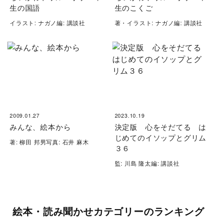
生の国語
生のこくご
イラスト: ナガノ編: 講談社
著・イラスト: ナガノ編: 講談社
2009.01.27
2023.10.19
みんな、絵本から
決定版 心をそだてる は
じめてのイソップとグリム
著: 柳田 邦男写真: 石井 麻木
３６
監: 川島 隆太編: 講談社
絵本・読み聞かせカテゴリーのランキング