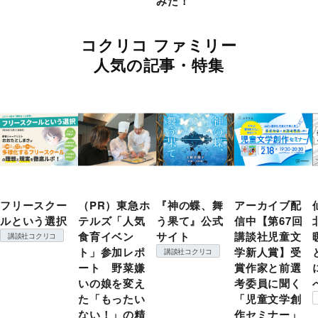
みた！
コクリコ ファミリー
人気の記事・特集
フリースクー
（PR）東急ホ
『神の蝶、舞
アーカイブ配
ルという選択
テルズ「人気
う果て』公式
信中【第67回
食育イベン
サイト
講談社児童文
講談社コクリコ
ト」参加レポ
学新人賞】受
講談社コクリコ
ート 野菜嫌
賞作家と前選
いの娘を変え
考委員に聞く
た「もったい
「児童文学創
ない！」の精
作セミナー」