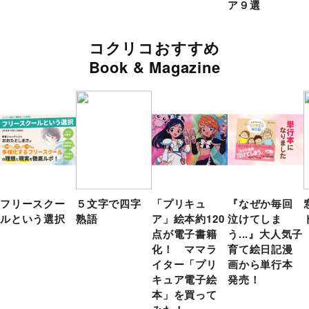
ア９選
コクリコおすすめ
Book & Magazine
フリースクー
５文字で四字
「プリキュ
『なぜか毎回
ルという選択
熟語
ア」絵本約120
泣けてしま
点が電子書籍
う...』大人気子
化！ ママラ
育て絵日記漫
イター「プリ
画から単行本
キュア電子絵
発売！
本」を買って