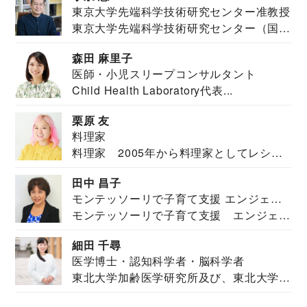
東京大学先端科学技術研究センター准教授
東京大学先端科学技術研究センター（国際
安全保障構想...
森田 麻里子
医師・小児スリープコンサルタント
Child Health Laboratory代表...
栗原 友
料理家
料理家 2005年から料理家としてレシピ
を紹介。東...
田中 昌子
モンテッソーリで子育て支援 エンジェル
モンテッソーリで子育て支援 エンジェル
ズハウス研究所所長
ズハウス研究...
細田 千尋
医学博士・認知科学者・脳科学者
東北大学加齢医学研究所及び、東北大学大
学院情報科学...