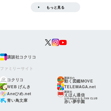
もっと見る
講談社コクリコ
ファミリーサイト
講談社の
コクリコ
動く図鑑MOVE
WEB げんき
TELEMAGA.net
講談社
Aneひめ.net
えほん通信
はやみねかおる FAN CLUB
青い鳥文庫
赤い夢学園