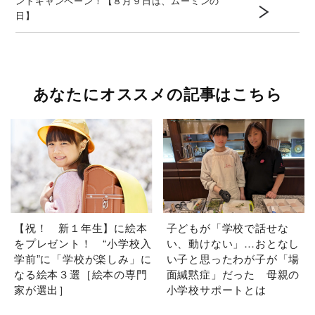
ントキャンペーン！【８月９日は、ムーミンの
日】
あなたにオススメの記事はこちら
【祝！ 新１年生】に絵本
子どもが「学校で話せな
をプレゼント！ “小学校入
い、動けない」…おとなし
学前”に「学校が楽しみ」に
い子と思ったわが子が「場
なる絵本３選［絵本の専門
面緘黙症」だった 母親の
家が選出］
小学校サポートとは