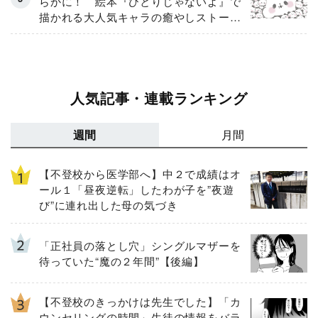
らかに！ 絵本『ひとりじゃないよ』で
描かれる大人気キャラの癒やしストーリ
ー
人気記事・連載ランキング
週間
月間
【不登校から医学部へ】中２で成績はオ
ール１「昼夜逆転」したわが子を”夜遊
び”に連れ出した母の気づき
「正社員の落とし穴」シングルマザーを
待っていた“魔の２年間”【後編】
【不登校のきっかけは先生でした】「カ
ウンセリングの時間」生徒の情報をバラ