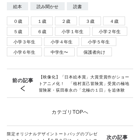
絵本
読み聞かせ
読書
０歳
１歳
２歳
３歳
４歳
５歳
６歳
小学１年生
小学２年生
小学３年生
小学４年生
小学５年生
小学６年生
中学生〜
保護者向け
【映像化】「日本絵本賞」大賞受賞作がショー
前の記事
トアニメ化！ 「植村直己冒険賞」受賞の極地
冒険家・荻田泰永の「北極の１日」を追体験
カテゴリ
TOPへ
限定オリジナルデザイントートバッグのプレゼ
次の記事