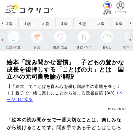
マイページ
講談社
コクリコ
0
1
2
3
4
5
6
歳
歳
歳
歳
歳
歳
歳
妊娠・出産
育児
健康・安全
食とレシピ
暮らし
絵本・
絵本「読み聞かせ習慣」 子どもの豊かな
成長を後押しする「ことばの力」とは 国
立小の元司書教諭が解説
【「絵本」でことばを育み心を耕し国語力の素地を養う＃
１】親子で一緒に楽しむことから始まる読書習慣
(3/3)
1ペ
ージ目に戻る
2024.10.07
「
絵本の読み聞かせで一番大切なことは、楽しみな
がら続けることです。
聞き手である子どもはもちろ