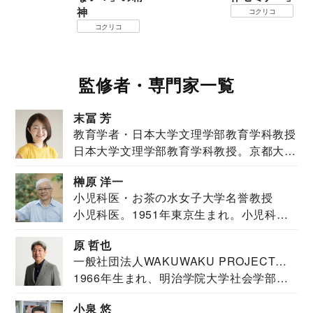
神
コクリコ
コクリコ
監修者・専門家一覧
末冨 芳
教育学者・日本大学文理学部教育学科教授
日本大学文理学部教育学科教授。京都大学
教育学部卒業...
榊原 洋一
小児科医・お茶の水女子大学名誉教授
小児科医。1951年東京生まれ。小児科
医。東京大学...
原 哲也
一般社団法人WAKUWAKU PROJECT
1966年生まれ、明治学院大学社会学部福
JAPAN代表・言語聴覚士・社会福祉士
祉学科卒業...
小泉 悠