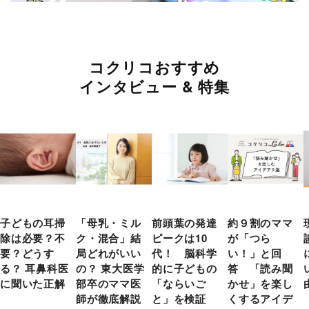
コクリコおすすめ
インタビュー & 特集
子どもの耳掃
「母乳・ミル
前頭葉の発達
約９割のママ
除は必要？不
ク・混合」結
ピークは10
が「つら
要？どうす
局どれがいい
代！ 脳科学
い！」と回
る？ 耳鼻科医
の？ 東大医学
的に子どもの
答 「読み聞
に聞いた正解
部卒のママ医
「ならいご
かせ」を楽し
師が徹底解説
と」を検証
くするアイデ