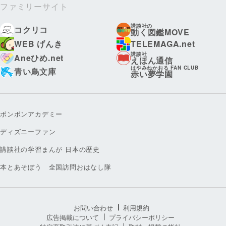
ファミリーサイト
講談社の
コクリコ
動く図鑑MOVE
WEB げんき
TELEMAGA.net
講談社
Aneひめ.net
えほん通信
はやみねかおる FAN CLUB
青い鳥文庫
赤い夢学園
ボンボンアカデミー
ディズニーファン
講談社の学習まんが 日本の歴史
本とあそぼう 全国訪問おはなし隊
お問い合わせ
利用規約
広告掲載について
プライバシーポリシー