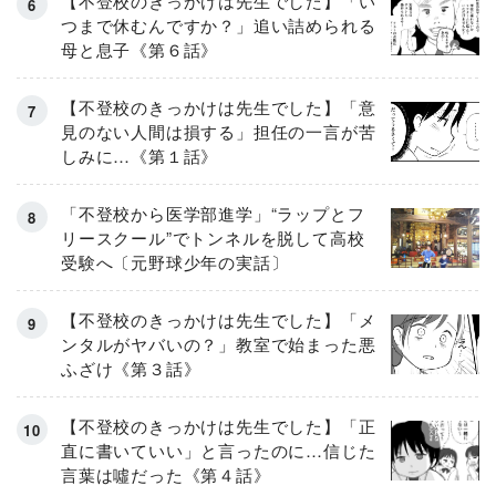
【不登校のきっかけは先生でした】「い
つまで休むんですか？」追い詰められる
母と息子《第６話》
【不登校のきっかけは先生でした】「意
見のない人間は損する」担任の一言が苦
しみに…《第１話》
「不登校から医学部進学」“ラップとフ
リースクール”でトンネルを脱して高校
受験へ〔元野球少年の実話〕
【不登校のきっかけは先生でした】「メ
ンタルがヤバいの？」教室で始まった悪
ふざけ《第３話》
【不登校のきっかけは先生でした】「正
直に書いていい」と言ったのに…信じた
言葉は噓だった《第４話》