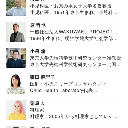
小児科医・お茶の水女子大学名誉教授
小児科医。1951年東京生まれ。小児科
医。東京大学...
原 哲也
一般社団法人WAKUWAKU PROJECT
1966年生まれ、明治学院大学社会学部福
JAPAN代表・言語聴覚士・社会福祉士
祉学科卒業...
小泉 悠
東京大学先端科学技術研究センター准教授
東京大学先端科学技術研究センター（国際
安全保障構想...
森田 麻里子
医師・小児スリープコンサルタント
Child Health Laboratory代表...
栗原 友
料理家
料理家 2005年から料理家としてレシピ
を紹介。東...