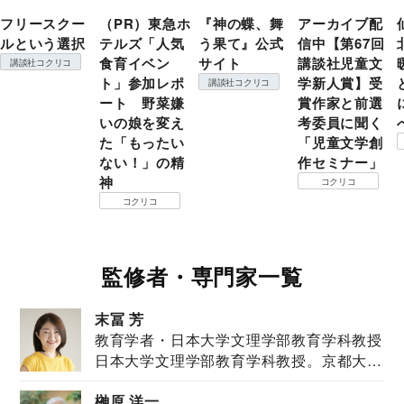
フリースクー
（PR）東急ホ
『神の蝶、舞
アーカイブ配
ルという選択
テルズ「人気
う果て』公式
信中【第67回
食育イベン
サイト
講談社児童文
講談社コクリコ
ト」参加レポ
学新人賞】受
講談社コクリコ
ート 野菜嫌
賞作家と前選
いの娘を変え
考委員に聞く
た「もったい
「児童文学創
ない！」の精
作セミナー」
神
コクリコ
コクリコ
監修者・専門家一覧
末冨 芳
教育学者・日本大学文理学部教育学科教授
日本大学文理学部教育学科教授。京都大学
教育学部卒業...
榊原 洋一