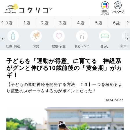
マイページ
講談社
コクリコ
0
1
2
3
4
5
6
歳
歳
歳
歳
歳
歳
歳
妊娠・出産
育児
健康・安全
食とレシピ
暮らし
絵本・
子どもを「運動が得意」に育てる 神経系
がグンと伸びる10歳前後の「黄金期」がカ
ギ！
【子どもの運動神経を開発する方法 ＃３】一つを極めるよ
り複数のスポーツをするのがポイントだった！
2024.06.05