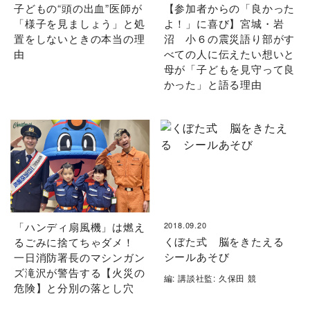
子どもの“頭の出血”医師が
【参加者からの「良かった
「様子を見ましょう」と処
よ！」に喜び】宮城・岩
置をしないときの本当の理
沼 小６の震災語り部がす
由
べての人に伝えたい想いと
母が「子どもを見守って良
かった」と語る理由
「ハンディ扇風機」は燃え
2018.09.20
くぼた式 脳をきたえる
るごみに捨てちゃダメ！
シールあそび
一日消防署長のマシンガン
ズ滝沢が警告する【火災の
編: 講談社監: 久保田 競
危険】と分別の落とし穴