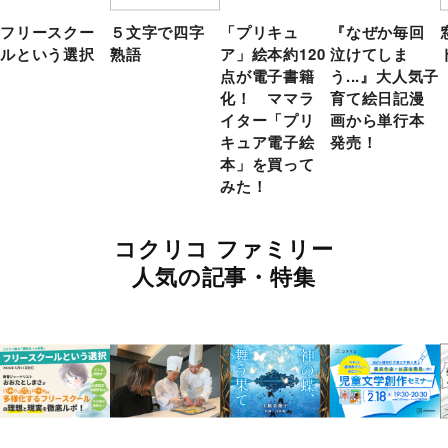
フリースクー
５文字で四字
「プリキュ
『なぜか毎回
ルという選択
熟語
ア」絵本約120
泣けてしま
点が電子書籍
う...』大人気子
化！ ママラ
育て絵日記漫
イター「プリ
画から単行本
キュア電子絵
発売！
本」を買って
みた！
コクリコ ファミリー
人気の記事・特集