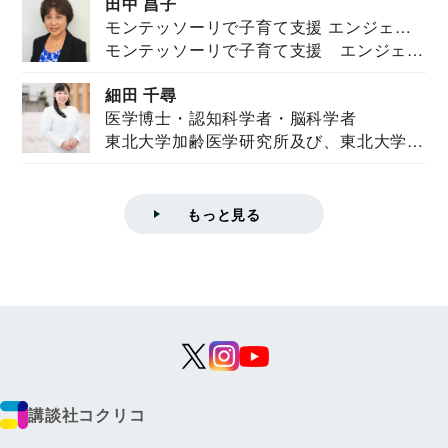
田中 昌子
モンテッソーリで子育て支援 エンジェル
モンテッソーリで子育て支援 エンジェル
ズハウス研究所所長
ズハウス研究...
細田 千尋
医学博士・認知科学者・脳科学者
東北大学加齢医学研究所及び、東北大学大
学院情報科学...
もっと見る
講談社コクリコ