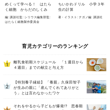
めくって学べる！ はたら
ちいかわドリル 小学３年
く細胞 からだのしくみ
生の計算
編: 講談社監: シリウス編集部監:
著・イラスト: ナガノ編: 講談社
はたらく細胞製作委員会
育児カテゴリーのランキング
離乳食初期スケジュール 「１週目から
４週目」までの献立と与え方
【特別養子縁組】 「養親」久保田智子
が生みの親に「産んでくれてありがと
う」とは言わなかったワケ
それをやるから子どもが爆発!? 思春期