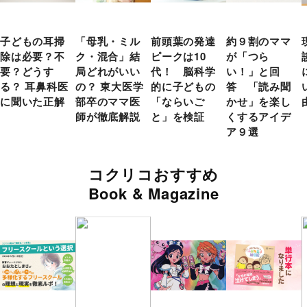
子どもの耳掃
「母乳・ミル
前頭葉の発達
約９割のママ
除は必要？不
ク・混合」結
ピークは10
が「つら
要？どうす
局どれがいい
代！ 脳科学
い！」と回
る？ 耳鼻科医
の？ 東大医学
的に子どもの
答 「読み聞
に聞いた正解
部卒のママ医
「ならいご
かせ」を楽し
師が徹底解説
と」を検証
くするアイデ
ア９選
コクリコおすすめ
Book & Magazine