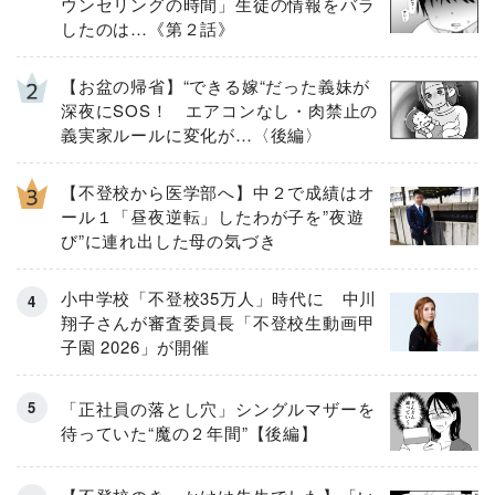
ウンセリングの時間」生徒の情報をバラ
したのは…《第２話》
【お盆の帰省】“できる嫁“だった義妹が
深夜にSOS！ エアコンなし・肉禁止の
義実家ルールに変化が…〈後編〉
【不登校から医学部へ】中２で成績はオ
ール１「昼夜逆転」したわが子を”夜遊
び”に連れ出した母の気づき
小中学校「不登校35万人」時代に 中川
翔子さんが審査委員長「不登校生動画甲
子園 2026」が開催
「正社員の落とし穴」シングルマザーを
待っていた“魔の２年間”【後編】